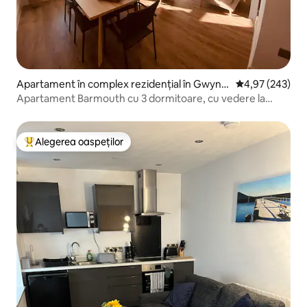
Apartament în complex rezidențial în Gwyne
Scor mediu de 4
4,97 (243)
dd
Apartament Barmouth cu 3 dormitoare, cu vedere la
mare/munte
Alegerea oaspeților
Locuință din topul categoriei Alegerea oaspeților