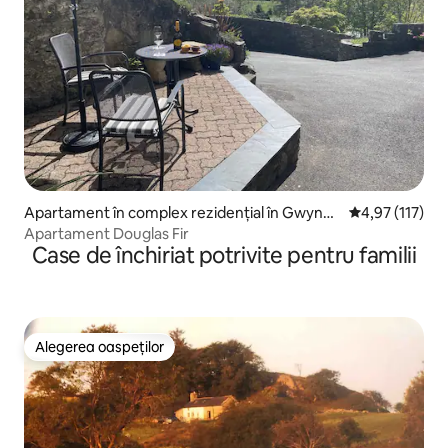
Apartament în complex rezidențial în Gwyned
Scor mediu de 
4,97 (117)
d
Apartament Douglas Fir
Case de închiriat potrivite pentru familii
Alegerea oaspeților
Alegerea oaspeților