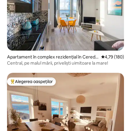
Apartament în complex rezidențial în Ceredig
Scor mediu de 4
4,79 (180)
ion
Central, pe malul mării, priveliști uimitoare la mare!
Alegerea oaspeților
Locuință din topul categoriei Alegerea oaspeților