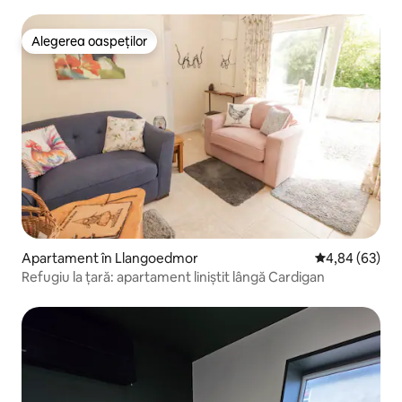
Abersoch
Alegerea oaspeților
Alegerea oaspeților
Apartament în Llangoedmor
Scor mediu de 
4,84 (63)
Refugiu la țară: apartament liniștit lângă Cardigan