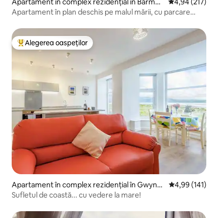
Apartament în complex rezidențial în Barmou
Scor mediu de 4
4,94 (217)
th
Apartament în plan deschis pe malul mării, cu parcare
gratuită
Alegerea oaspeților
Locuință din topul categoriei Alegerea oaspeților
Apartament în complex rezidențial în Gwyne
Scor mediu de 4
4,99 (141)
dd
Sufletul de coastă... cu vedere la mare!