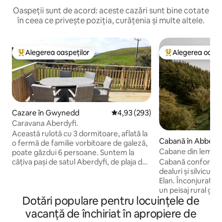
Oaspeții sunt de acord: aceste cazări sunt bine cotate
în ceea ce privește poziția, curățenia și multe altele.
Alegerea oaspeților
Alegerea oaspe
Locuință din topul categoriei Alegerea oaspeților
Locuință din topu
Cazare în Gwynedd
Scor mediu de 4,93 din 5, 293 re
4,93 (293)
Caravana Aberdyfi.
Această rulotă cu 3 dormitoare, aflată la
Cabană în Abbey
o fermă de familie vorbitoare de galeză,
Cabane din lemn l
poate găzdui 6 persoane. Suntem la
câțiva pași de satul Aberdyfi, de plaja de
Cabană confortabil
nisip de 4 mile și de minunatul teren de
dealuri și silvicul
golf cu 18 găuri. Aproape de traseul de
Elan. Înconjurat de o fermă funcțională și
pe coasta Țării Galilor. Ciclism montan și
un peisaj rural gal
Dotări populare pentru locuințele de
plimbări minunate în această zonă
mulțime de plimbăr
frumoasă a Parcului Național Snowdonia.
Privat și liniștit, 
vacanță de închiriat în apropiere de
Cazare potrivită pentru animale de
doresc să scape de