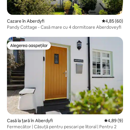
Cazare în Aberdyfi
Scor mediu de 
4,85 (60)
Pandy Cottage - Casă mare cu 4 dormitoare Aberdoveyfi
Alegerea oaspeților
Alegerea oaspeților
Casă la țară în Aberdyfi
Scor mediu de
4,89 (9)
Fermecător | Căsuță pentru pescari pe litoral | Pentru 2