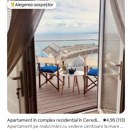
Alegerea oaspeților
Locuință din topul categoriei Alegerea oaspeților
Apartament în complex rezidențial în Ceredigi
Scor mediu de 
4,95 (113)
on
Apartament pe malul mării cu vedere uimitoare la mare și
delfini!