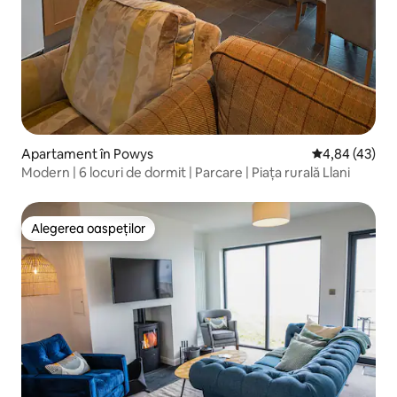
Apartament în Powys
Scor mediu de 
4,84 (43)
Modern | 6 locuri de dormit | Parcare | Piața rurală Llani
Alegerea oaspeților
Alegerea oaspeților