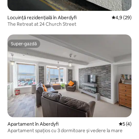
Locuință rezidențială în Aberdyfi
Scor mediu de
4,9 (29)
The Retreat at 24 Church Street
Super-gazdă
Super-gazdă
Apartament în Aberdyfi
Scor medi
5 (4)
Apartament spațios cu 3 dormitoare și vedere la mare