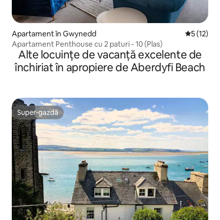
Apartament în Gwynedd
Scor mediu
5 (12)
Apartament Penthouse cu 2 paturi - 10 (Plas)
Alte locuințe de vacanță excelente de
închiriat în apropiere de Aberdyfi Beach
Super-gazdă
Super-gazdă