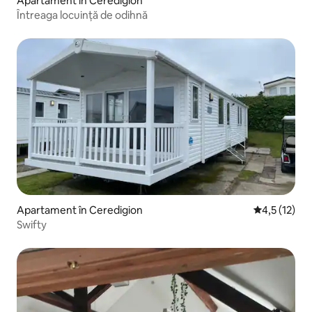
Apartament în Ceredigion
Întreaga locuință de odihnă
Apartament în Ceredigion
Scor mediu d
4,5 (12)
Swifty