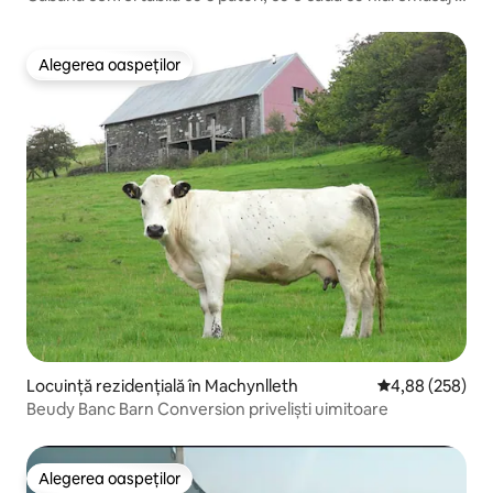
o grădină mare
Alegerea oaspeților
Alegerea oaspeților
Locuință rezidențială în Machynlleth
Scor mediu de 4
4,88 (258)
Beudy Banc Barn Conversion priveliști uimitoare
Alegerea oaspeților
Alegerea oaspeților