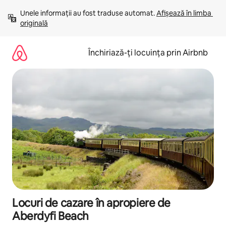
Ignoră
Unele informații au fost traduse automat. 
Afișează în limba 
și
originală
mergi
la
conținut
Închiriază-ți locuința prin Airbnb
Locuri de cazare în apropiere de
Aberdyfi Beach