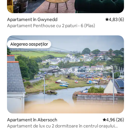
Apartament în Gwynedd
Scor mediu de
4,83 (6)
Apartament Penthouse cu 2 paturi - 6 (Plas)
Alegerea oaspeților
Alegerea oaspeților
Apartament în Abersoch
Scor mediu de 
4,96 (26)
Apartament de lux cu 2 dormitoare în centrul orașului