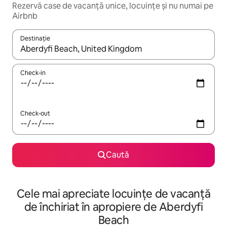
Rezervă case de vacanță unice, locuințe și nu numai pe
Airbnb
Destinație
Când se încarcă rezultatele, navighează folosind tastele săgeată î
Check-in
Check-out
Caută
Cele mai apreciate locuințe de vacanță
de închiriat în apropiere de Aberdyfi
Beach