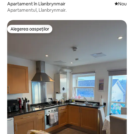
Apartament în Llanbrynmair
Cazare n
Nou
Apartamentul, Llanbrynmair.
Alegerea oaspeților
Alegerea oaspeților