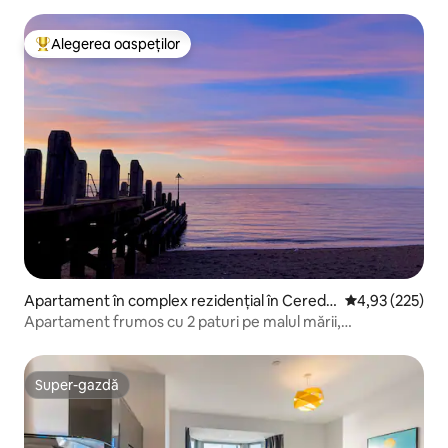
Alegerea oaspeților
Locuință din topul categoriei Alegerea oaspeților
Apartament în complex rezidențial în Ceredi
Scor mediu de 4
4,93 (225)
gion
Apartament frumos cu 2 paturi pe malul mării,
Aberystwyth
Super-gazdă
Super-gazdă