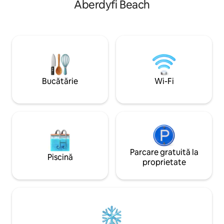
Aberdyfi Beach
companie. Ședere minimă de 2 nopți, 3
bucure de natură ș
nopți pentru sărbătorile legale și 7 nopți
locală. O zonă cu cer întunecat. Cabana
în timpul sărbătorilor școlare, dar te
are un aspect rusti
rugăm să întrebi dacă ai nevoie de o
hidromasaj cu lemn
scurtă pauză sau o schimbare în aceeași
încălzire prin pard
zi.
caldă clocotită și u
cu sporturi pe cer
Netflix
Bucătărie
Wi-Fi
Parcare gratuită la
Piscină
proprietate