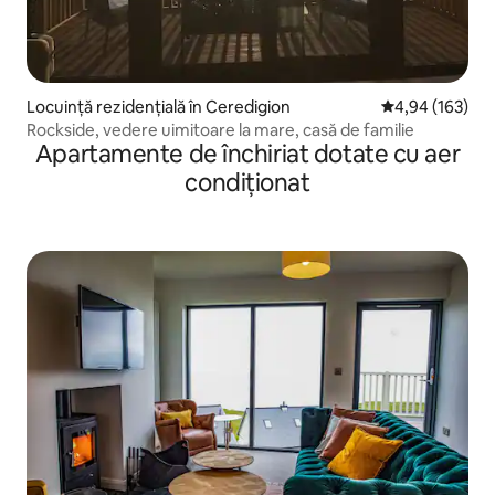
Locuință rezidențială în Ceredigion
Scor mediu de 4
4,94 (163)
Rockside, vedere uimitoare la mare, casă de familie
Apartamente de închiriat dotate cu aer
condiționat