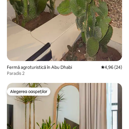
Fermă agroturistică în Abu Dhabi
Scor mediu de 
4,96 (24)
Paradis 2
Alegerea oaspeților
Alegerea oaspeților