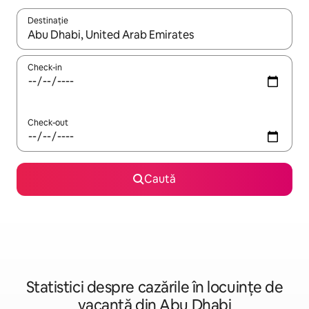
Destinație
Când se încarcă rezultatele, navighează folosind tastele săgeată î
Check-in
Check-out
Caută
Statistici despre cazările în locuințe de
vacanță din Abu Dhabi