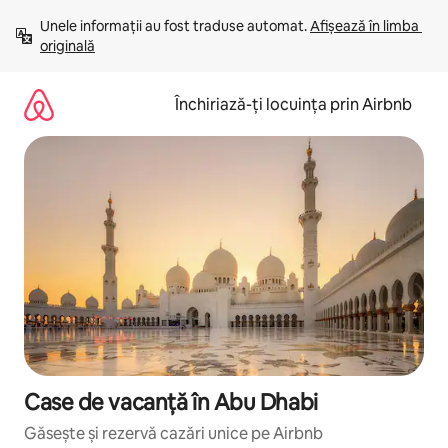
Ignoră
Unele informații au fost traduse automat. 
Afișează în limba 
și
originală
mergi
la
conținut
Închiriază-ți locuința prin Airbnb
Case de vacanță în Abu Dhabi
Găsește și rezervă cazări unice pe Airbnb