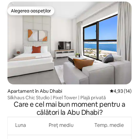
Alegerea oaspeților
Alegerea oaspeților
Apartament în Abu Dhabi
Scor mediu de 
4,93 (14)
Silkhaus Chic Studio | Pixel Tower | Plajă privată
Care e cel mai bun moment pentru a
călători la Abu Dhabi?
Luna
Preț mediu
Temp. medie