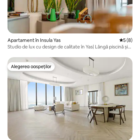
Apartament în Insula Yas
Scor medi
5 (8)
Studio de lux cu design de calitate în Yas| Lângă piscină și
sală de sport
Alegerea oaspeților
Alegerea oaspeților