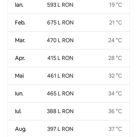
Ian.
593 L RON
19 °C
Feb.
675 L RON
21 °C
Mar.
470 L RON
24 °C
Apr.
415 L RON
28 °C
Mai
461 L RON
32 °C
Iun.
465 L RON
34 °C
Iul.
388 L RON
36 °C
Aug.
397 L RON
37 °C