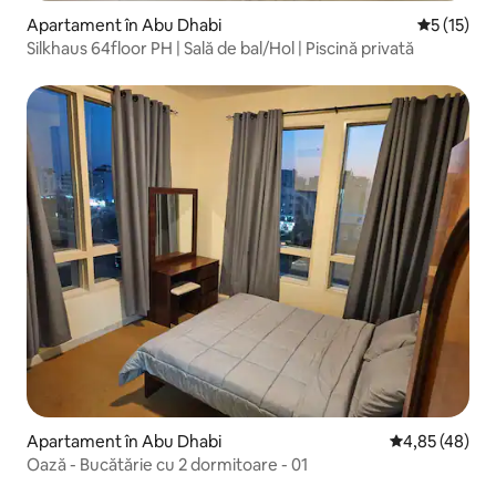
Apartament în Abu Dhabi
Scor mediu
5 (15)
Silkhaus 64floor PH | Sală de bal/Hol | Piscină privată
Apartament în Abu Dhabi
Scor mediu de 
4,85 (48)
Oază - Bucătărie cu 2 dormitoare - 01