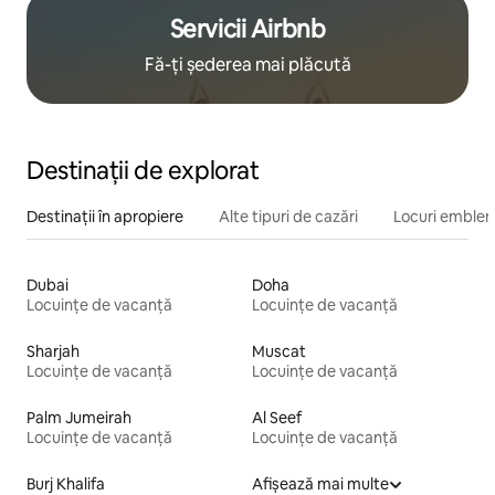
Servicii Airbnb
Fă-ți șederea mai plăcută
Destinații de explorat
Destinații în apropiere
Alte tipuri de cazări
Locuri emblem
Dubai
Doha
Locuințe de vacanță
Locuințe de vacanță
Sharjah
Muscat
Locuințe de vacanță
Locuințe de vacanță
Palm Jumeirah
Al Seef
Locuințe de vacanță
Locuințe de vacanță
Burj Khalifa
Afișează mai multe