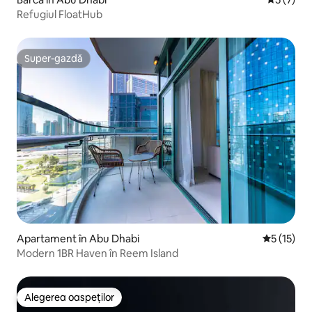
Refugiul FloatHub
Super-gazdă
Super-gazdă
Apartament în Abu Dhabi
Scor mediu
5 (15)
Modern 1BR Haven în Reem Island
Alegerea oaspeților
Alegerea oaspeților