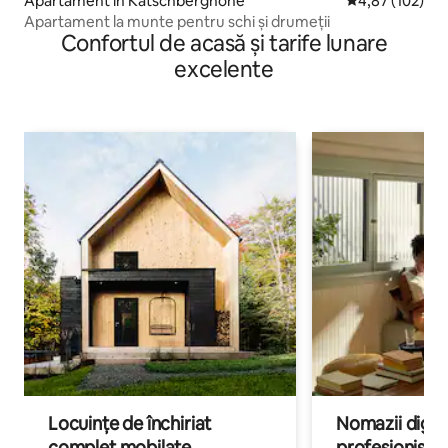
Apartament în Katschberghöhe
Scor mediu de 4
4,87 (102)
Apartament la munte pentru schi și drumeții
Confortul de acasă și tarife lunare
excelente
Locuințe de închiriat
Nomazii digital
complet mobilate
profesioniștii a