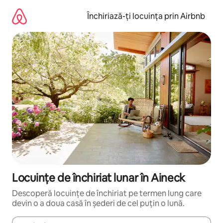
Ignoră
și
Închiriază-ți locuința prin Airbnb
mergi
la
conținut
Locuințe de închiriat lunar în Aineck
Descoperă locuințe de închiriat pe termen lung care
devin o a doua casă în șederi de cel puțin o lună.