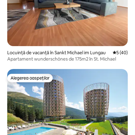
Locuință de vacanță în Sankt Michael im Lungau
Scor mediu 
5 (40)
Apartament wunderschönes de 175m2 în St. Michael
Alegerea oaspeților
Alegerea oaspeților