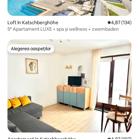
Loft în Katschberghöhe
Scor mediu de 4
4,87 (134)
5* Apartament LUXE + spa și wellness + zwembaden
Alegerea oaspeților
Alegerea oaspeților