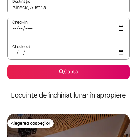
Destinație
Când se încarcă rezultatele, navighează folosind tastele săgeată î
Check-in
Check-out
Caută
Locuințe de închiriat lunar în apropiere
Alegerea oaspeților
Alegerea oaspeților