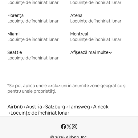
Locuințe de închiriat lunar
Locuințe de închiriat lunar
Florența
Atena
Locuințe de închiriat lunar
Locuințe de închiriat lunar
Miami
Montreal
Locuințe de închiriat lunar
Locuințe de închiriat lunar
Seattle
Afișează mai multe
Locuințe de închiriat lunar
*Se pot aplica unele excluziuni în anumite zone geografice și
pentru unele proprietăți.
Airbnb
Austria
Salzburg
Tamsweg
Aineck
Locuințe de închiriat lunar
© 2026 Airbnb, Inc.