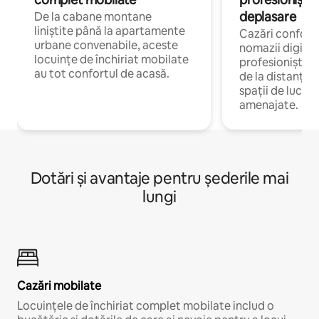
deplasare
De la cabane montane
liniștite până la apartamente
Cazări confort
urbane convenabile, aceste
nomazii digitali
locuințe de închiriat mobilate
profesioniștii 
au tot confortul de acasă.
de la distanță, 
spații de lucru 
amenajate.
Dotări și avantaje pentru șederile mai
lungi
Cazări mobilate
Locuințele de închiriat complet mobilate includ o