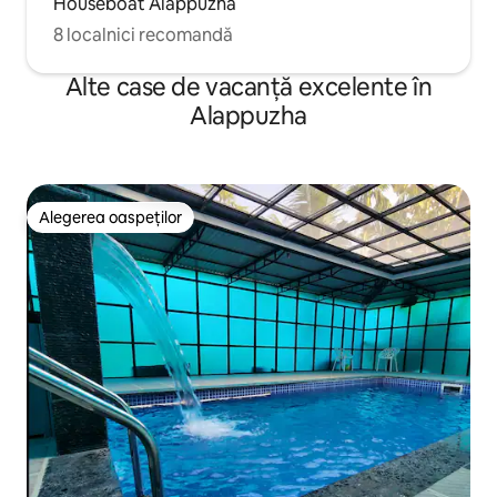
Houseboat Alappuzha
8 localnici recomandă
Alte case de vacanță excelente în
Alappuzha
Alegerea oaspeților
Alegerea oaspeților