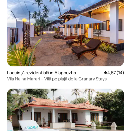
Locuință rezidențială în Alappuzha
Scor mediu de
4,57 (14)
Vila Naina Marari – Vilă pe plajă de la Granary Stays