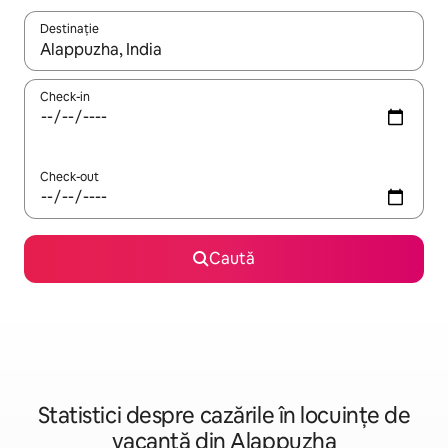
Destinație
Când se încarcă rezultatele, navighează folosind tastele săgeată î
Check-in
Check-out
Caută
Statistici despre cazările în locuințe de
vacanță din Alappuzha