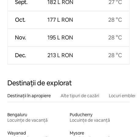
Sept.
182 L RON
27 °C
Oct.
177 L RON
28 °C
Nov.
195 L RON
28 °C
Dec.
213 L RON
28 °C
Destinații de explorat
Destinații în apropiere
Alte tipuri de cazări
Locuri emblem
Bengaluru
Puducherry
Locuințe de vacanță
Locuințe de vacanță
Wayanad
Mysore