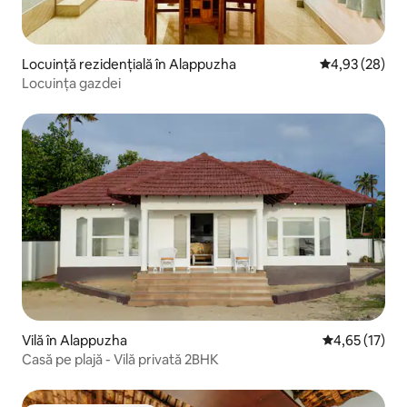
Locuință rezidențială în Alappuzha
Scor mediu de 
4,93 (28)
Locuința gazdei
Vilă în Alappuzha
Scor mediu de
4,65 (17)
Casă pe plajă - Vilă privată 2BHK