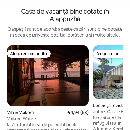
Case de vacanță bine cotate în
Alappuzha
Oaspeții sunt de acord: aceste cazări sunt bine cotate
în ceea ce privește poziția, curățenia și multe altele.
Alegerea oaspeților
Alegerea oaspețil
Alegerea oaspeților
Alegerea oaspețil
Locuință rezidenția
puzha
John's Castle Hom
Vilă în Vaikom
Scor mediu de 4,94 din 5, 68 re
4,94 (68)
Bine ai venit la Jo
Vaikom Waters
refugiul tău liniștit
Iată refugiul ideal de pe malul lacului
Alleppey, Kerala. 