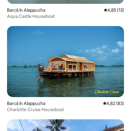
Barcă în Alappuzha
Scor mediu de
4,85 (13)
Aqua Castle Houseboat
Barcă în Alappuzha
Scor mediu de 
4,82 (83)
Charlotte Cruise Houseboat