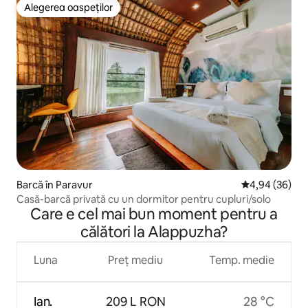
Alegerea oaspeților
Alegerea oaspeților
Barcă în Paravur
Scor mediu de 
4,94 (36)
Casă-barcă privată cu un dormitor pentru cupluri/solo
Care e cel mai bun moment pentru a
călători la Alappuzha?
Luna
Preț mediu
Temp. medie
Ian.
209 L RON
28 °C