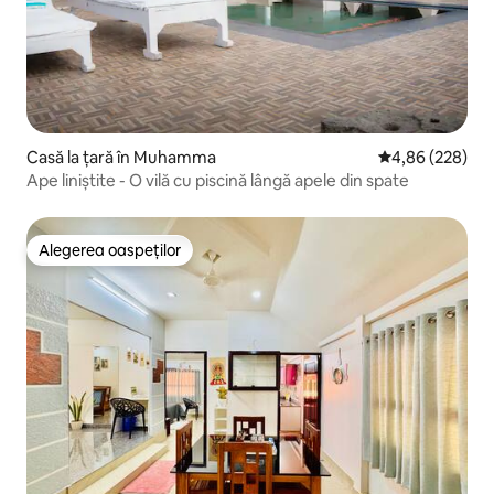
Casă la țară în Muhamma
Scor mediu de 4
4,86 (228)
Ape liniștite - O vilă cu piscină lângă apele din spate
Alegerea oaspeților
Alegerea oaspeților