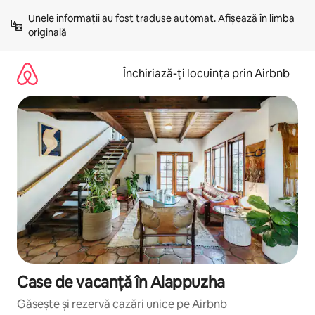
Ignoră
Unele informații au fost traduse automat. 
Afișează în limba 
și
originală
mergi
la
conținut
Închiriază-ți locuința prin Airbnb
Case de vacanță în Alappuzha
Găsește și rezervă cazări unice pe Airbnb