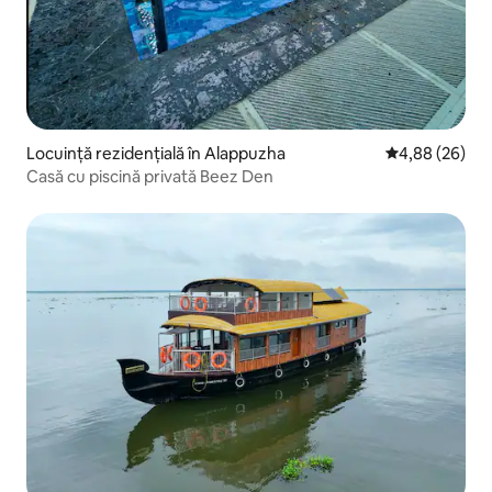
Locuință rezidențială în Alappuzha
Scor mediu de 
4,88 (26)
Casă cu piscină privată Beez Den