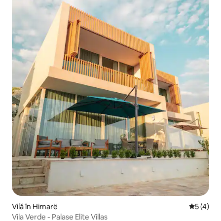
Vilă în Himarë
Scor medi
5 (4)
Vila Verde - Palase Elite Villas