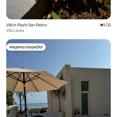
Vilă în Plazhi San Pietro
Scor medi
5 (3)
Vila Lavéa
Alegerea oaspeților
Alegerea oaspeților