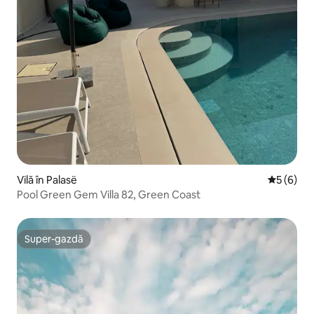
Vilă în Palasë
Scor medi
5 (6)
Pool Green Gem Villa 82, Green Coast
Super-gazdă
Super-gazdă