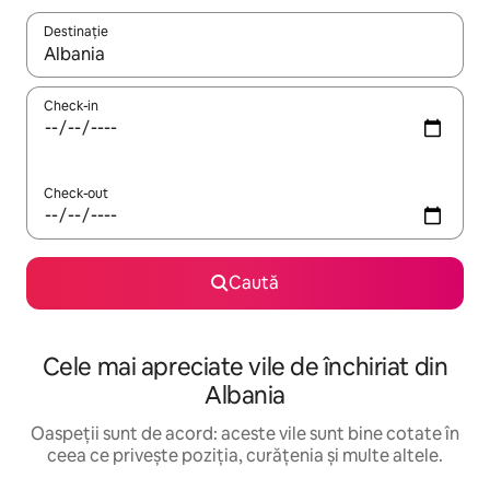
Destinație
Când se încarcă rezultatele, navighează folosind tastele săgeată î
Check-in
Check-out
Caută
Cele mai apreciate vile de închiriat din
Albania
Oaspeții sunt de acord: aceste vile sunt bine cotate în
ceea ce privește poziția, curățenia și multe altele.