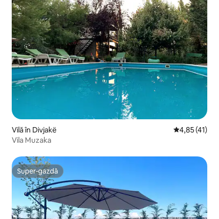
Vilă în Divjakë
Scor mediu de
4,85 (41)
Vila Muzaka
Super-gazdă
Super-gazdă