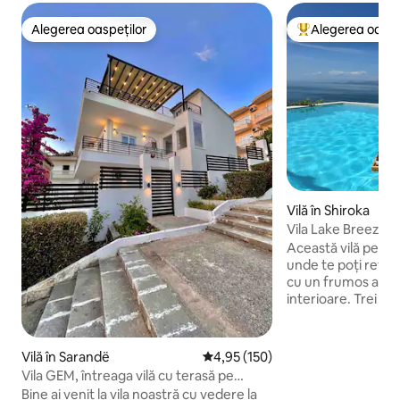
Alegerea oaspeților
Alegerea oaspe
Alegerea oaspeților
Locuință din topu
Vilă în Shiroka
Vila Lake Breeze cu 
magnifice
Această vilă pe mal
unde te poți retrag
cu un frumos alfres
interioare. Trei d
vedere la lac. Buc
petrecute lângă mi
noastre și bucură-
Vilă în Sarandë
Scor mediu de 4,95 din 5, 150 re
4,95 (150)
șezlongurile noast
Vila GEM, întreaga vilă cu terasă pe
ghemuiește-te în p
acoperiș cu vedere la mare și grătar
Bine ai venit la vila noastră cu vedere la