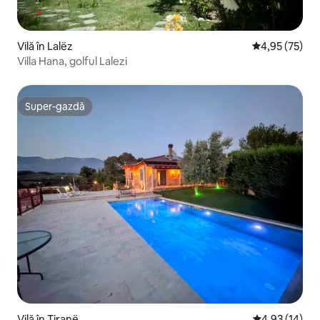
Vilă în Lalëz
Scor mediu de 
4,95 (75)
Villa Hana, golful Lalezi
Super-gazdă
Super-gazdă
Vilă în Tiranë
Scor mediu de 
4,93 (14)