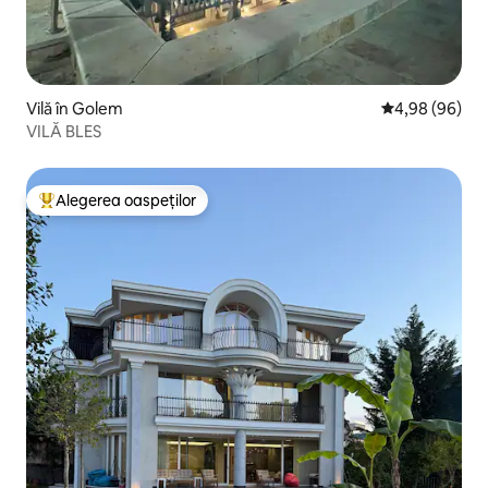
Vilă în Golem
Scor mediu de 
4,98 (96)
VILĂ BLES
Alegerea oaspeților
Locuință din topul categoriei Alegerea oaspeților