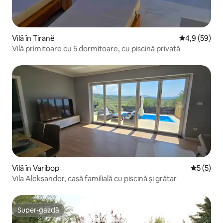
Vilă în Tiranë
Scor mediu de
4,9 (59)
Vilă primitoare cu 5 dormitoare, cu piscină privată
Vilă în Varibop
Scor medi
5 (5)
Vila Aleksander, casă familială cu piscină și grătar
Super-gazdă
Super-gazdă