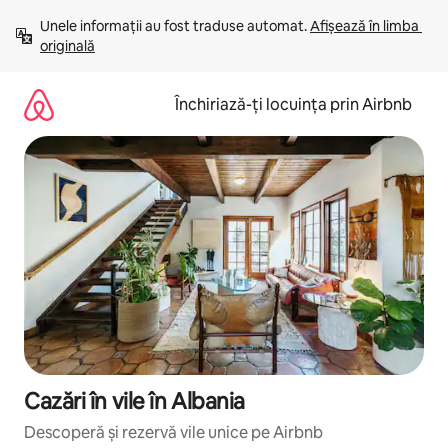
Ignoră
Unele informații au fost traduse automat. 
Afișează în limba 
și
originală
mergi
la
conținut
Închiriază-ți locuința prin Airbnb
Cazări în vile în Albania
Descoperă și rezervă vile unice pe Airbnb