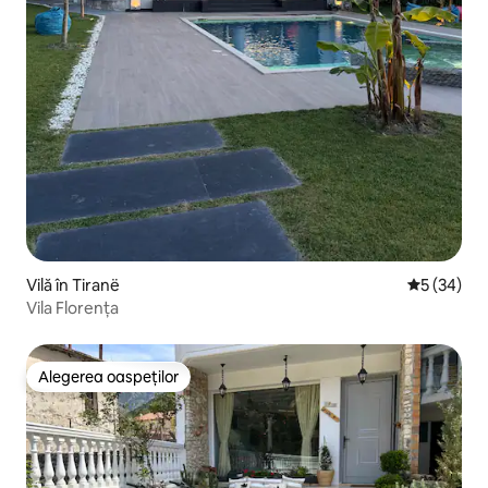
Vilă în Tiranë
Scor mediu 
5 (34)
Vila Florența
Alegerea oaspeților
Alegerea oaspeților