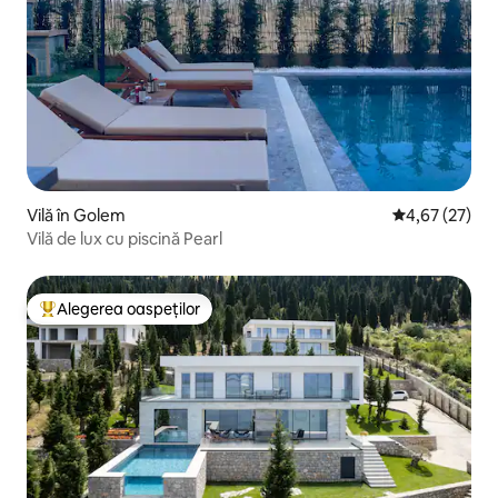
Vilă în Golem
Scor mediu de 
4,67 (27)
Vilă de lux cu piscină Pearl
Alegerea oaspeților
Locuință din topul categoriei Alegerea oaspeților