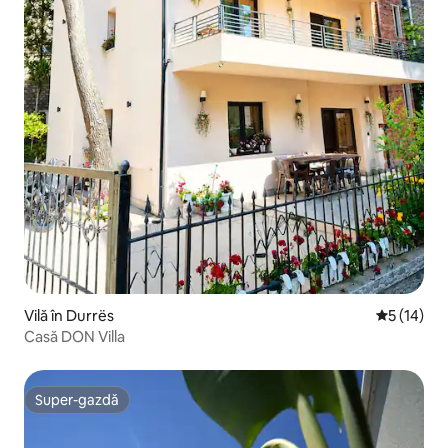
Vilă în Durrës
Scor mediu
5 (14)
Casă DON Villa
Super-gazdă
Super-gazdă