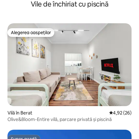
Vile de închiriat cu piscină
Alegerea oaspeților
Alegerea oaspeților
Vilă în Berat
Scor mediu de 
4,92 (26)
Olive&Bloom-Entire vilă, parcare privată și piscină
Super-gazdă