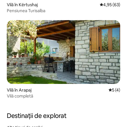
Vilă în Kërtushaj
Scor mediu de 
4,95 (63)
Pensiunea Turisalba
Vilă în Arapaj
Scor medi
5 (4)
Vilă completă
Destinații de explorat