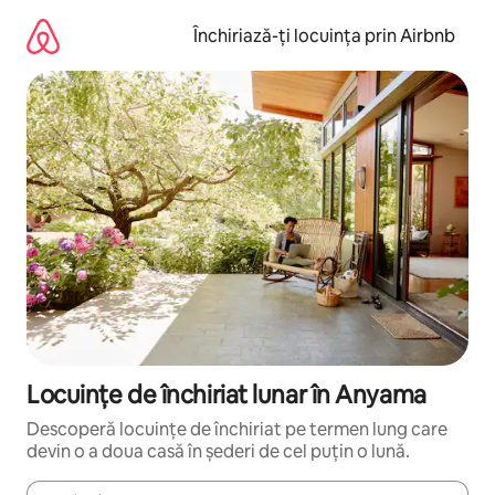
Ignoră
și
Închiriază-ți locuința prin Airbnb
mergi
la
conținut
Locuințe de închiriat lunar în Anyama
Descoperă locuințe de închiriat pe termen lung care
devin o a doua casă în șederi de cel puțin o lună.