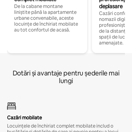
deplasare
De la cabane montane
liniștite până la apartamente
Cazări confort
urbane convenabile, aceste
nomazii digitali
locuințe de închiriat mobilate
profesioniștii 
au tot confortul de acasă.
de la distanță, 
spații de lucru 
amenajate.
Dotări și avantaje pentru șederile mai
lungi
Cazări mobilate
Locuințele de închiriat complet mobilate includ o
bucătărie și dotările de care ai nevoie pentru a locui