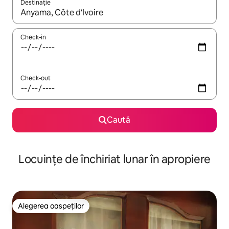
Destinație
Când se încarcă rezultatele, navighează folosind tastele săgeată î
Check-in
Check-out
Caută
Locuințe de închiriat lunar în apropiere
Alegerea oaspeților
Alegerea oaspeților