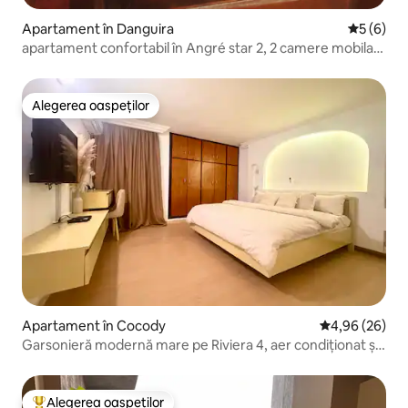
Apartament în Danguira
Scor medi
5 (6)
apartament confortabil în Angré star 2, 2 camere mobilat
și utilat
Alegerea oaspeților
Alegerea oaspeților
Apartament în Cocody
Scor mediu de 
4,96 (26)
Garsonieră modernă mare pe Riviera 4, aer condiționat și
Wi-Fi
Alegerea oaspeților