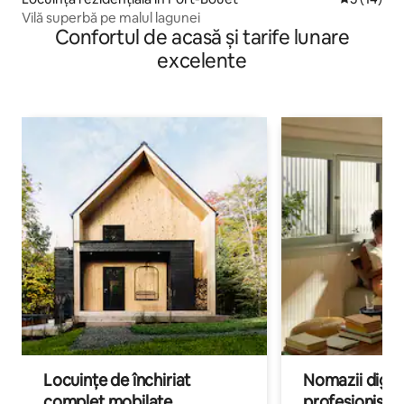
Vilă superbă pe malul lagunei
Confortul de acasă și tarife lunare
excelente
Locuințe de închiriat
Nomazii digital
complet mobilate
profesioniștii a