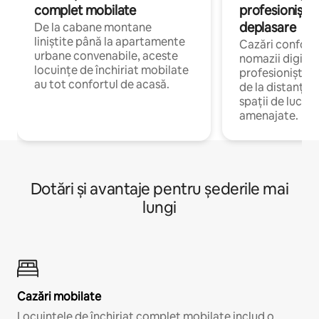
complet mobilate
profesioniștii a
deplasare
De la cabane montane
liniștite până la apartamente
Cazări confort
urbane convenabile, aceste
nomazii digitali
locuințe de închiriat mobilate
profesioniștii 
au tot confortul de acasă.
de la distanță, 
spații de lucru 
amenajate.
Dotări și avantaje pentru șederile mai
lungi
Cazări mobilate
Locuințele de închiriat complet mobilate includ o