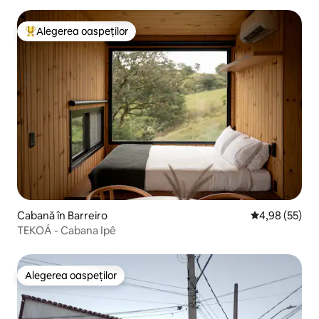
Alegerea oaspeților
Locuință din topul categoriei Alegerea oaspeților
Cabană în Barreiro
Scor mediu de 
4,98 (55)
TEKOÁ - Cabana Ipê
Alegerea oaspeților
Alegerea oaspeților