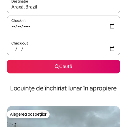
Destinație
Când se încarcă rezultatele, navighează folosind tastele săgeată î
Check-in
Check-out
Caută
Locuințe de închiriat lunar în apropiere
Alegerea oaspeților
Alegerea oaspeților