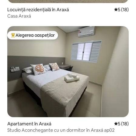
Locuință rezidențială în Araxá
Scor mediu
5 (18)
Casa Araxá
Alegerea oaspeților
Locuință din topul categoriei Alegerea oaspeților
Apartament în Araxá
Scor mediu
5 (18)
Studio Aconchegante cu un dormitor în Araxá ap02