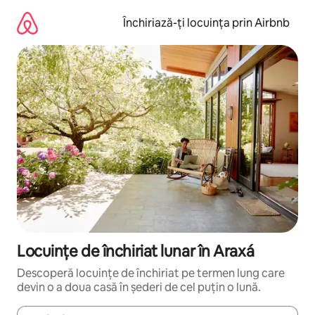
Ignoră
și
Închiriază-ți locuința prin Airbnb
mergi
la
conținut
Locuințe de închiriat lunar în Araxá
Descoperă locuințe de închiriat pe termen lung care
devin o a doua casă în șederi de cel puțin o lună.