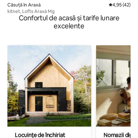
Căsuță în Araxá
Scor mediu de 
4,95 (42)
kitnet, Lofts Araxá Mg
Confortul de acasă și tarife lunare
excelente
Locuințe de închiriat
Nomazii digital