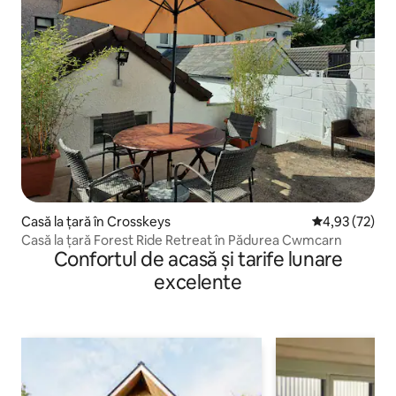
Casă la țară în Crosskeys
Scor mediu de 
4,93 (72)
Casă la țară Forest Ride Retreat în Pădurea Cwmcarn
Confortul de acasă și tarife lunare
excelente