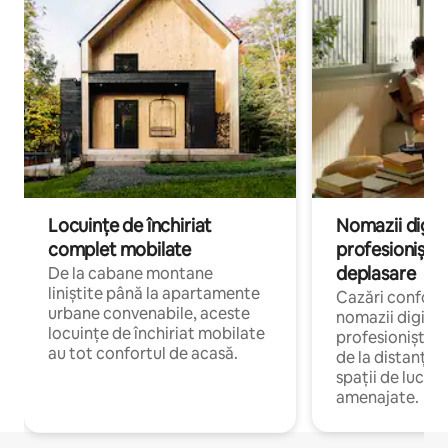
Locuințe de închiriat
Nomazii digital
complet mobilate
profesioniștii a
deplasare
De la cabane montane
liniștite până la apartamente
Cazări confort
urbane convenabile, aceste
nomazii digitali
locuințe de închiriat mobilate
profesioniștii 
au tot confortul de acasă.
de la distanță, 
spații de lucru 
amenajate.