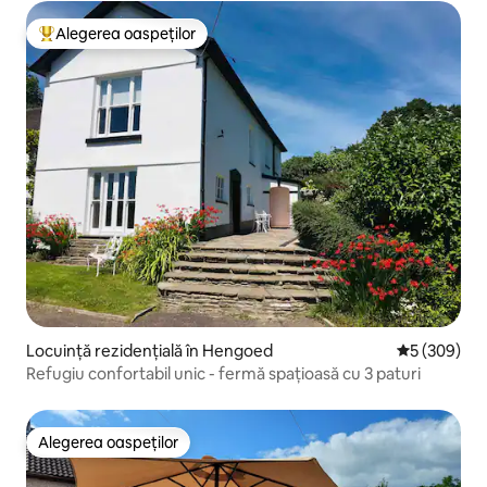
Alegerea oaspeților
Locuință din topul categoriei Alegerea oaspeților
Locuință rezidențială în Hengoed
Scor mediu d
5 (309)
Refugiu confortabil unic - fermă spațioasă cu 3 paturi
Alegerea oaspeților
Alegerea oaspeților