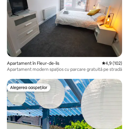
Apartament în Fleur-de-lis
Scor mediu de 
4,9 (102)
Apartament modern spațios cu parcare gratuită pe stradă
Alegerea oaspeților
Alegerea oaspeților