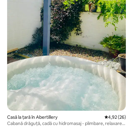
Casă la țară în Abertillery
Scor mediu de 
4,92 (26)
Cabană drăguță, cadă cu hidromasaj - plimbare, relaxare,
aproape de Beacons