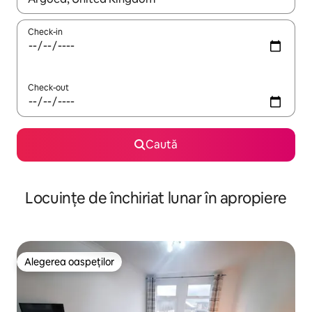
Check-in
Check-out
Caută
Locuințe de închiriat lunar în apropiere
Alegerea oaspeților
Alegerea oaspeților