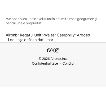
*Se pot aplica unele excluziuni în anumite zone geografice și
pentru unele proprietăți.
Airbnb
Regatul Unit
Wales
Caerphilly
Argoed
Locuințe de închiriat lunar
© 2026 Airbnb, Inc.
Confidențialitate
Condiții