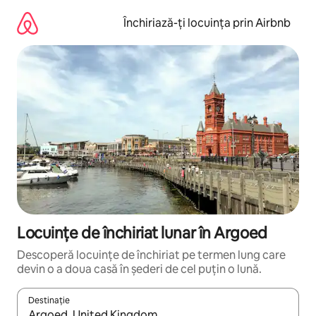
Ignoră
și
Închiriază-ți locuința prin Airbnb
mergi
la
conținut
Locuințe de închiriat lunar în Argoed
Descoperă locuințe de închiriat pe termen lung care
devin o a doua casă în șederi de cel puțin o lună.
Destinație
Când se încarcă rezultatele, navighează folosind tastele săgeată î