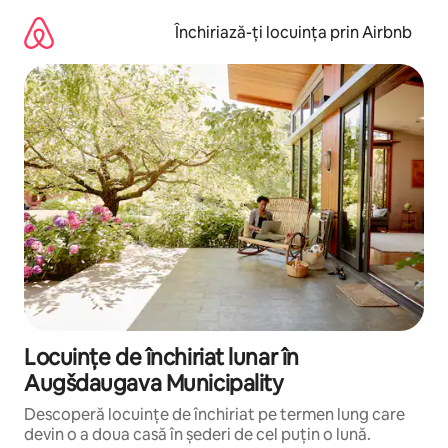
Ignoră
și
Închiriază-ți locuința prin Airbnb
mergi
la
conținut
Locuințe de închiriat lunar în
Augšdaugava Municipality
Descoperă locuințe de închiriat pe termen lung care
devin o a doua casă în șederi de cel puțin o lună.