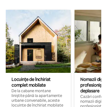
Locuințe de închiriat
Nomazii digital
complet mobilate
profesioniștii a
deplasare
De la cabane montane
liniștite până la apartamente
Cazări confort
urbane convenabile, aceste
nomazii digitali
locuințe de închiriat mobilate
profesioniștii 