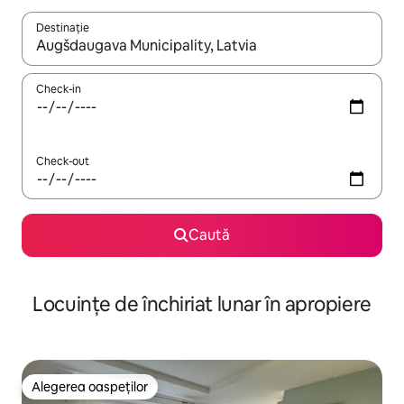
Destinație
Când se încarcă rezultatele, navighează folosind tastele săgeată î
Check-in
Check-out
Caută
Locuințe de închiriat lunar în apropiere
Alegerea oaspeților
Alegerea oaspeților