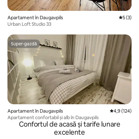
Apartament în Daugavpils
Scor medi
5 (3)
Urban Loft Studio 33
Super-gazdă
Super-gazdă
Apartament în Daugavpils
Scor mediu de 
4,9 (124)
Apartament confortabil și alb în Daugavpils
Confortul de acasă și tarife lunare
excelente