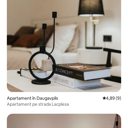
Apartament în Daugavpils
Scor mediu de
4,89 (9)
Apartament pe strada Lacplesa