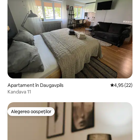
Apartament în Daugavpils
Scor mediu de 
4,95 (22)
Kandava 11
Alegerea oaspeților
Alegerea oaspeților