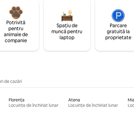
Potrivită
Spațiu de
Parcare
pentru
muncă pentru
gratuită la
animale de
laptop
proprietate
companie
uri de cazări
Florența
Atena
Mi
Locuințe de închiriat lunar
Locuințe de închiriat lunar
Loc