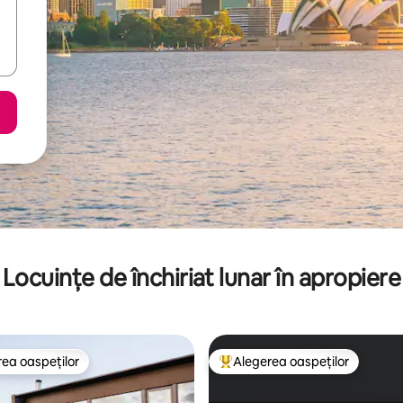
Locuințe de închiriat lunar în apropiere
ea oaspeților
Alegerea oaspeților
 din topul categoriei Alegerea oaspeților
Locuință din topul categoriei A