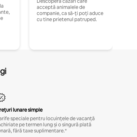
Descoperă cazări care
la
acceptă animalele de
ante,
companie, ca să-ți poți aduce
de
cu tine prietenul patruped.
gi
rețuri lunare simple
arife speciale pentru locuințele de vacanță
nchiriate pe termen lung și o singură plată
unară, fără taxe suplimentare.*