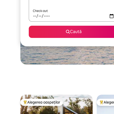
Check-out
Caută
Alegerea oaspeților
Aleger
Locuință din topul categoriei Alegerea oaspeților
Locuință