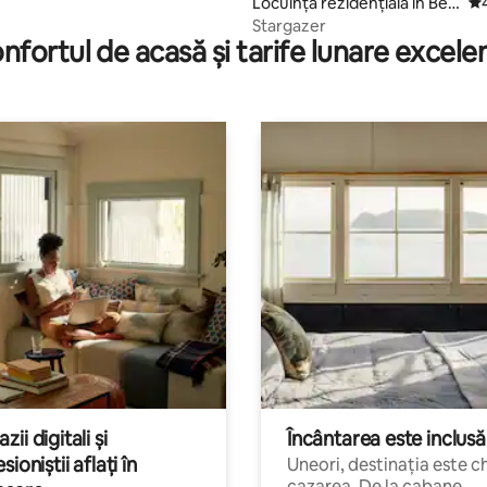
Locuință rezidențială în Bee
Sc
chmont
Stargazer
nfortul de acasă și tarife lunare excele
ii digitali și
Încântarea este inclusă
sioniștii aflați în
Uneori, destinația este c
cazarea. De la cabane