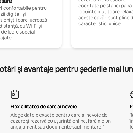
asare
cocoțate pe stânci până 
i confortabile pentru
locuințe plutitoare relax
ii digitali și
aceste cazări sunt pline 
sioniștii care lucrează
caracteristici unice.
 distanță, cu Wi-Fi și
i de lucru special
ajate.
otări și avantaje pentru șederile mai lun
Flexibilitatea de care ai nevoie
P
Alege datele exacte pentru care ai nevoie de
T
cazare și rezervă cu ușurință online, fără niciun
î
angajament sau documente suplimentare.*
l