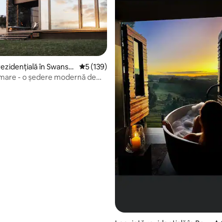
rezidențială în Swanse
Scor mediu de 5 din 5, 139 recenzii
5 (139)
, 533 recenzii
 mare - o ședere modernă de
lul oceanului