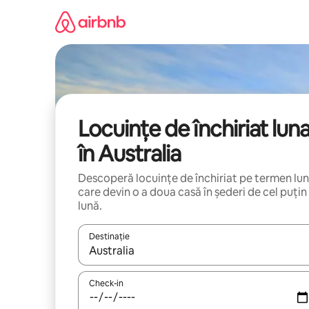
Ignoră
și
mergi
la
conținut
Locuințe de închiriat lun
în Australia
Descoperă locuințe de închiriat pe termen lu
care devin o a doua casă în șederi de cel puțin
lună.
Destinație
Când se încarcă rezultatele, navighează folosind tas
Check-in