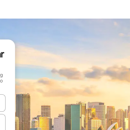
ar
ng
 o
tele săgeată în sus și în jos sau prin gesturi de atingere ori glisare.