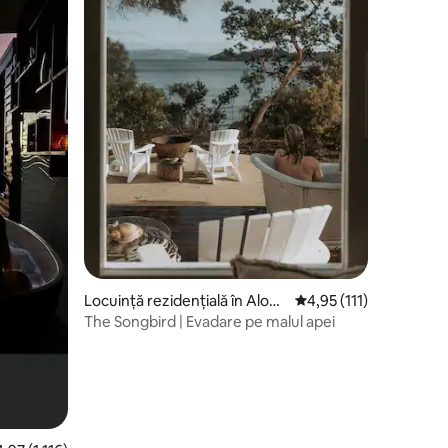
Locuință rezidențială în Alonn
Scor mediu de 4,95 din 
4,95 (111)
ah
The Songbird | Evadare pe malul apei