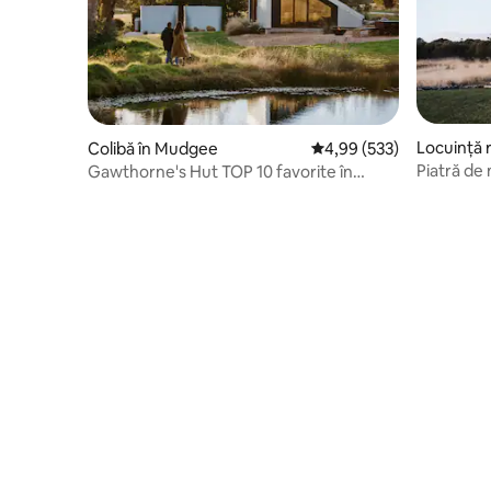
Locuință 
Colibă în Mudgee
Scor mediu de 4,99 din 5
4,99 (533)
a
Piatră de
Gawthorne's Hut TOP 10 favorite în
lux pe ma
LUME.