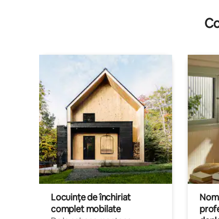
Co
Locuințe de închiriat
Nomaz
complet mobilate
profe