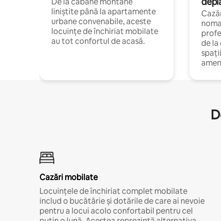
depl
De la cabane montane
liniștite până la apartamente
Cazăr
urbane convenabile, aceste
nomaz
locuințe de închiriat mobilate
profe
au tot confortul de acasă.
de la
spați
amen
D
Cazări mobilate
Locuințele de închiriat complet mobilate
includ o bucătărie și dotările de care ai nevoie
pentru a locui acolo confortabil pentru cel
puțin o lună. Acestea reprezintă alternativa