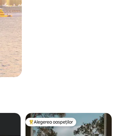
Alegerea oaspeților
legerea oaspeților
Locuință din topul categoriei Alegerea oaspeților