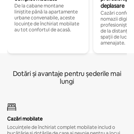
deplasare
De la cabane montane
liniștite până la apartamente
Cazări confort
urbane convenabile, aceste
nomazii digitali
locuințe de închiriat mobilate
profesioniștii 
au tot confortul de acasă.
de la distanță, 
spații de lucru 
amenajate.
Dotări și avantaje pentru șederile mai
lungi
Cazări mobilate
Locuințele de închiriat complet mobilate includ o
bucătărie și dotările de care ai nevoie pentru a locui