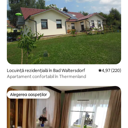
Locuință rezidențială în Bad Waltersdorf
Scor mediu de 4
4,97 (220)
Apartament confortabil în Thermenland
Alegerea oaspeților
Alegerea oaspeților