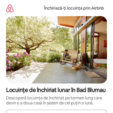
Ignoră
și
Închiriază-ți locuința prin Airbnb
mergi
la
conținut
Locuințe de închiriat lunar în Bad Blumau
Descoperă locuințe de închiriat pe termen lung care
devin o a doua casă în șederi de cel puțin o lună.