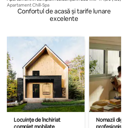
tersdorf
Apartament Chill-Spa
Confortul de acasă și tarife lunare
excelente
Locuințe de închiriat
Nomazii digital
complet mobilate
profesioniștii a