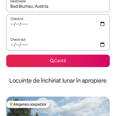
Destinație
Când se încarcă rezultatele, navighează folosind tastele săgeată î
Check-in
Check-out
Caută
Locuințe de închiriat lunar în apropiere
Alegerea oaspeților
Locuință din topul categoriei Alegerea oaspeților