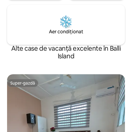
Aer condiționat
Alte case de vacanță excelente în Balli
Island
Super-gazdă
Super-gazdă