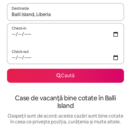
Destinație
Când se încarcă rezultatele, navighează folosind tastele săgeată î
Check-in
Check-out
Caută
Case de vacanță bine cotate în Balli
Island
Oaspeții sunt de acord: aceste cazări sunt bine cotate
în ceea ce privește poziția, curățenia și multe altele.