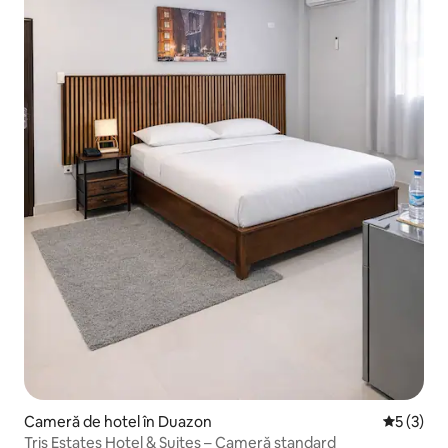
Cameră de hotel în Duazon
Scor medi
5 (3)
Tris Estates Hotel & Suites – Cameră standard