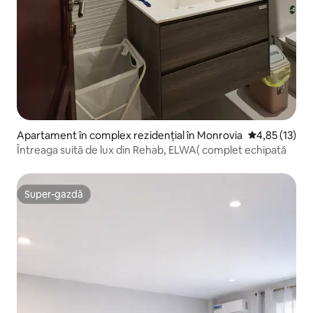
Apartament în complex rezidențial în Monrovia
Scor mediu de
4,85 (13)
Întreaga suită de lux din Rehab, ELWA( complet echipată
Super-gazdă
Super-gazdă