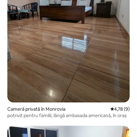
Cameră privată în Monrovia
Scor mediu de
4,78 (9)
potrivit pentru familii, lângă ambasada americană, în oraș