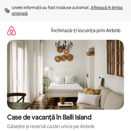
Ignoră
Unele informații au fost traduse automat. 
Afișează în limba 
și
originală
mergi
la
conținut
Închiriază-ți locuința prin Airbnb
Case de vacanță în Balli Island
Găsește și rezervă cazări unice pe Airbnb