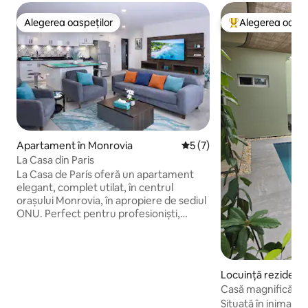
Alegerea oaspeților
Alegerea oaspe
Alegerea oaspeților
Locuință din topu
Apartament în Monrovia
Scor mediu de 5 din 5, 7 re
5 (7)
La Casa din Paris
La Casa de París oferă un apartament
elegant, complet utilat, în centrul
orașului Monrovia, în apropiere de sediul
ONU. Perfect pentru profesioniști,
include un living confortabil cu un
TELEVIZOR SMART de 55” și Netflix
gratuit, o bucătărie americană, o mașină
de spălat rufe, o baie primitoare, un
Locuință rezidenți
dormitor spațios, Wi-Fi dedicat, un spațiu
a
Casă magnifică #1 
de lucru și electricitate non-stop. Sunt
piscină mică priva
Situată în inima o
preferate șederile de lungă durată.