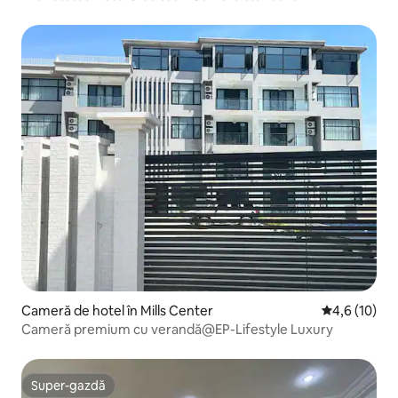
Cameră de hotel în Mills Center
Scor mediu d
4,6 (10)
Cameră premium cu verandă@EP-Lifestyle Luxury
Super-gazdă
Super-gazdă