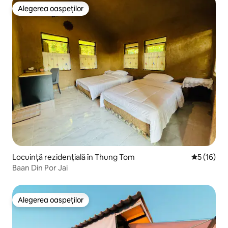
Alegerea oaspeților
Alegerea oaspeților
Locuință rezidențială în Thung Tom
Scor mediu
5 (16)
Baan Din Por Jai
Alegerea oaspeților
Alegerea oaspeților