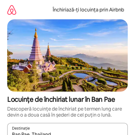
Ignoră
și
Închiriază-ți locuința prin Airbnb
mergi
la
conținut
Locuințe de închiriat lunar în Ban Pae
Descoperă locuințe de închiriat pe termen lung care
devin o a doua casă în șederi de cel puțin o lună.
Destinație
Când se încarcă rezultatele, navighează folosind tastele săgeată î