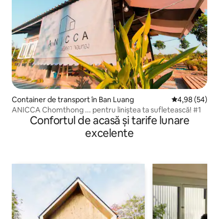
Container de transport în Ban Luang
Scor mediu de 
4,98 (54)
ANICCA Chomthong ... pentru liniștea ta sufletească! #1
Confortul de acasă și tarife lunare
excelente