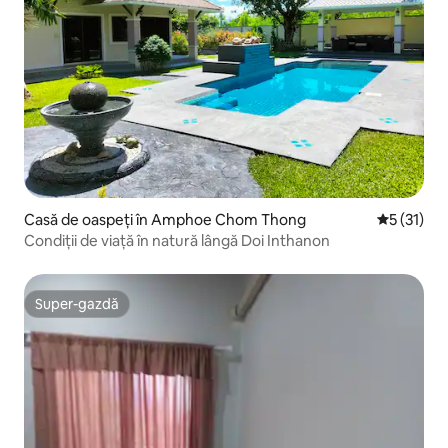
Casă de oaspeți în Amphoe Chom Thong
Scor mediu
5 (31)
Condiții de viață în natură lângă Doi Inthanon
Super-gazdă
Super-gazdă