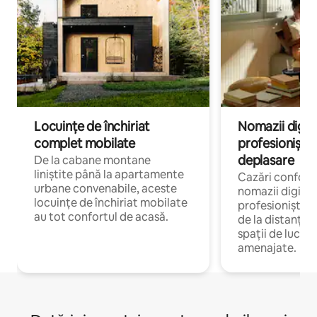
Locuințe de închiriat
Nomazii digital
complet mobilate
profesioniștii a
deplasare
De la cabane montane
liniștite până la apartamente
Cazări confort
urbane convenabile, aceste
nomazii digitali
locuințe de închiriat mobilate
profesioniștii 
au tot confortul de acasă.
de la distanță, 
spații de lucru 
amenajate.