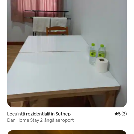
Locuință rezidențială în Suthep
Scor medi
5 (3)
Dan Home Stay 2 lângă aeroport