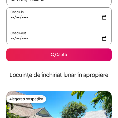
Check-in
Check-out
Caută
Locuințe de închiriat lunar în apropiere
Alegerea oaspeților
Alegerea oaspeților