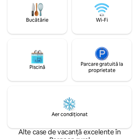
este alegerea per
principalele atracții și magazine din
ta în Udaipur
Udaipur. 🥞 Micul dejun proaspăt, făcut în
casă, este disponibil la cerere, contra
Bucătărie
Wi-Fi
unei taxe suplimentare.
Parcare gratuită la
Piscină
proprietate
Aer condiționat
Alte case de vacanță excelente în