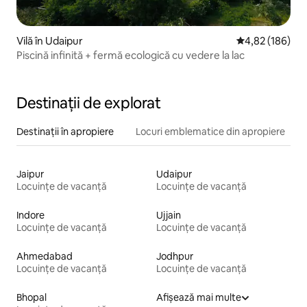
Vilă în Udaipur
Scor mediu de 4
4,82 (186)
Piscină infinită + fermă ecologică cu vedere la lac
Destinații de explorat
Destinații în apropiere
Locuri emblematice din apropiere
Jaipur
Udaipur
Locuințe de vacanță
Locuințe de vacanță
Indore
Ujjain
Locuințe de vacanță
Locuințe de vacanță
Ahmedabad
Jodhpur
Locuințe de vacanță
Locuințe de vacanță
Bhopal
Afișează mai multe