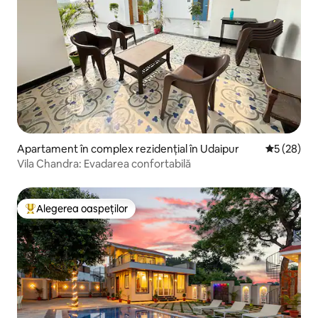
Apartament în complex rezidențial în Udaipur
Scor mediu 
5 (28)
Vila Chandra: Evadarea confortabilă
Alegerea oaspeților
Locuință din topul categoriei Alegerea oaspeților