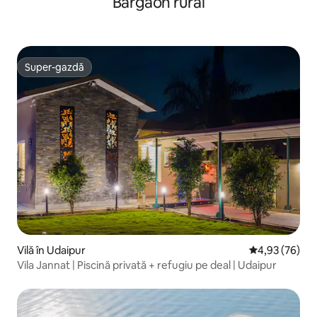
Bargaon rural
Super-gazdă
Super-gazdă
Vilă în Udaipur
Scor mediu de 
4,93 (76)
Vila Jannat | Piscină privată + refugiu pe deal | Udaipur