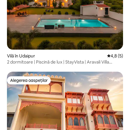
Vilă în Udaipur
Scor mediu 
4,8 (5)
2 dormitoare | Piscină de lux | StayVista | Aravali Villa
@Udaipur
Alegerea oaspeților
Alegerea oaspeților