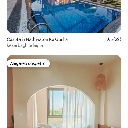
Căsuță în Nathwaton Ka Gurha
Scor mediu 
5 (29)
kesarbagh udaipur
Alegerea oaspeților
Alegerea oaspeților