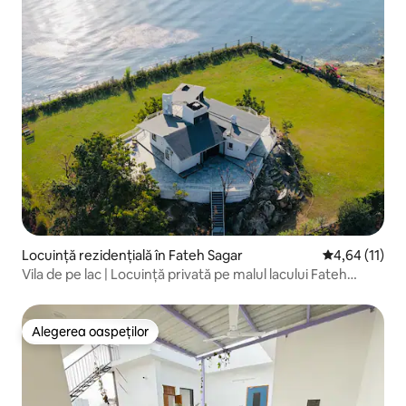
Locuință rezidențială în Fateh Sagar
Scor mediu de
4,64 (11)
Vila de pe lac | Locuință privată pe malul lacului Fateh
Sagar
Alegerea oaspeților
Alegerea oaspeților