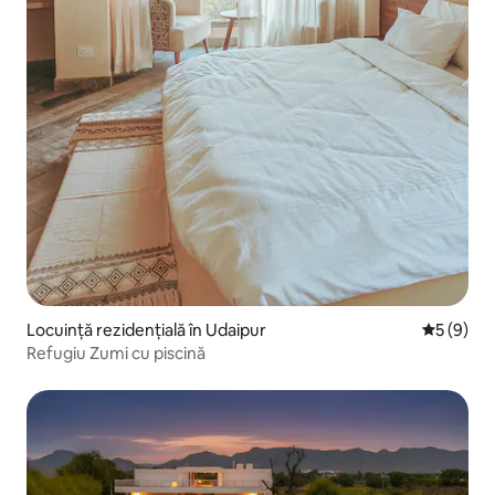
Locuință rezidențială în Udaipur
Scor medi
5 (9)
Refugiu Zumi cu piscină