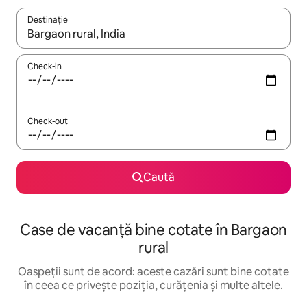
Destinație
Când se încarcă rezultatele, navighează folosind tastele săgeată î
Check-in
Check-out
Caută
Case de vacanță bine cotate în Bargaon
rural
Oaspeții sunt de acord: aceste cazări sunt bine cotate
în ceea ce privește poziția, curățenia și multe altele.