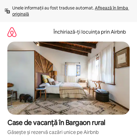
Ignoră
Unele informații au fost traduse automat. 
Afișează în limba 
și
originală
mergi
la
conținut
Închiriază-ți locuința prin Airbnb
Case de vacanță în Bargaon rural
Găsește și rezervă cazări unice pe Airbnb