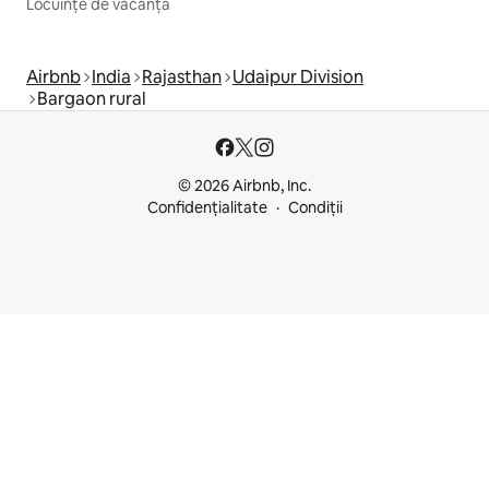
Locuințe de vacanță
Airbnb
India
Rajasthan
Udaipur Division
Bargaon rural
© 2026 Airbnb, Inc.
Confidențialitate
Condiții