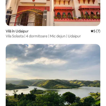
Vilă în Udaipur
Scor medi
5 (7)
Vila Solasta | 4 dormitoare | Mic dejun | Udaipur