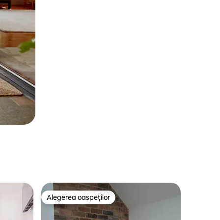
Alegerea oaspeților
Alegerea oaspeților