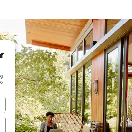
ar
ng
 o
tele săgeată în sus și în jos sau prin gesturi de atingere ori glisare.