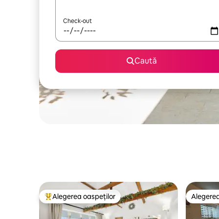
Check-out
Caută
Alegerea oaspeților
Alegerea
Locuință din topul categoriei Alegerea oaspeților
Alegerea