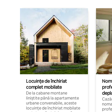
Locuințe de închiriat
Nomaz
complet mobilate
profe
depl
De la cabane montane
liniștite până la apartamente
Cazăr
urbane convenabile, aceste
nomaz
locuințe de închiriat mobilate
profe