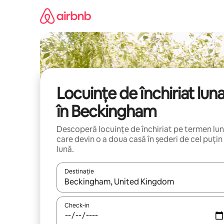
Ignoră
și
mergi
la
conținut
Locuințe de închiriat lun
în Beckingham
Descoperă locuințe de închiriat pe termen lu
care devin o a doua casă în șederi de cel puțin
lună.
Destinație
Când se încarcă rezultatele, navighează folosind tas
Check-in