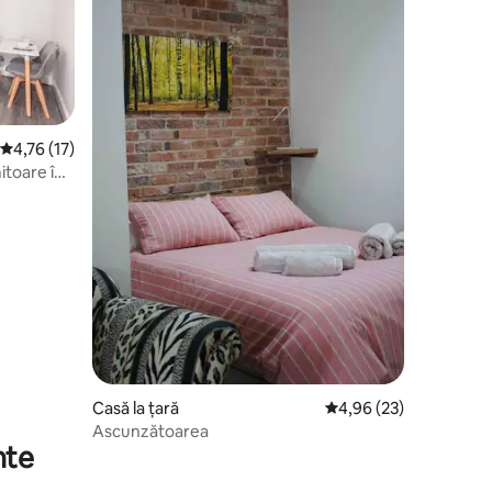
Scor mediu de 4,76 din 5, 17 recenzii
4,76 (17)
itoare în
Casă la țară
Scor mediu de 4,96 din
4,96 (23)
Ascunzătoarea
nte