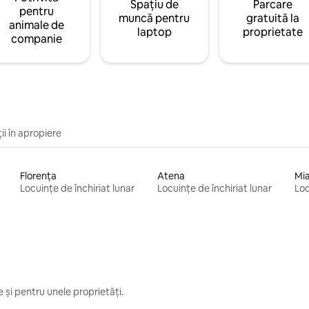
Spațiu de
Parcare
pentru
muncă pentru
gratuită la
animale de
laptop
proprietate
companie
ii în apropiere
Florența
Atena
Mi
Locuințe de închiriat lunar
Locuințe de închiriat lunar
Loc
 și pentru unele proprietăți.