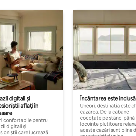
ii digitali și
Încântarea este inclusă
sioniștii aflați în
Uneori, destinația este c
cazarea. De la cabane
asare
cocoțate pe stânci până 
i confortabile pentru
locuințe plutitoare relax
ii digitali și
aceste cazări sunt pline 
sioniștii care lucrează