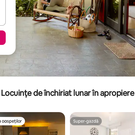
Locuințe de închiriat lunar în apropiere
 oaspeților
Super-gazdă
 oaspeților
Super-gazdă