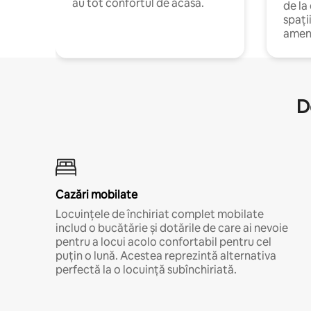
au tot confortul de acasă.
de la
spați
amen
D
Cazări mobilate
Locuințele de închiriat complet mobilate
includ o bucătărie și dotările de care ai nevoie
pentru a locui acolo confortabil pentru cel
puțin o lună. Acestea reprezintă alternativa
perfectă la o locuință subînchiriată.