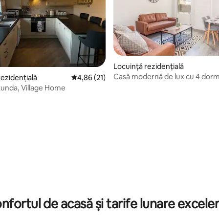
5, 66 recenzii
Locuință rezidențială
Casă modernă de lux cu 4 dorm
rezidențială
Scor mediu de 4,86 din 5, 21 recenzii
4,86 (21)
Gainsborough
tunda, Village Home
nfortul de acasă și tarife lunare excele