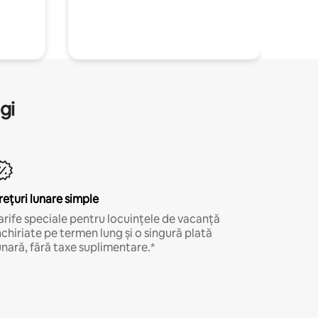
gi
rețuri lunare simple
arife speciale pentru locuințele de vacanță
nchiriate pe termen lung și o singură plată
unară, fără taxe suplimentare.*