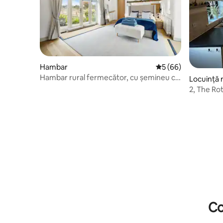
Hambar
Scor mediu de 5 din 
5 (66)
Hambar rural fermecător, cu șemineu cu
Locuință 
bușteni, plimbări potrivite pentru câini
2, The Ro
Co