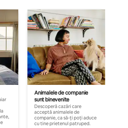
Animalele de companie
sunt binevenite
hiar
Descoperă cazări care
la
acceptă animalele de
ante,
companie, ca să-ți poți aduce
de
cu tine prietenul patruped.