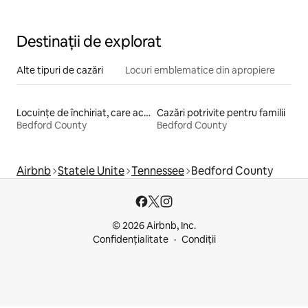
Destinații de explorat
Alte tipuri de cazări
Locuri emblematice din apropiere
Locuințe de închiriat, care acceptă animale de companie
Cazări potrivite pentru familii
Bedford County
Bedford County
Airbnb
Statele Unite
Tennessee
Bedford County
© 2026 Airbnb, Inc.
Confidențialitate
Condiții