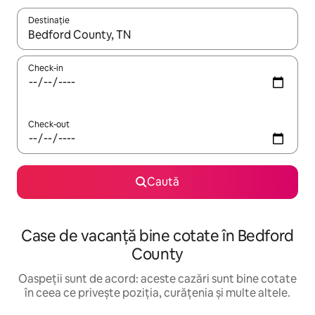
Destinație
Când se încarcă rezultatele, navighează folosind tastele săgeată î
Check-in
Check-out
Caută
Case de vacanță bine cotate în Bedford
County
Oaspeții sunt de acord: aceste cazări sunt bine cotate
în ceea ce privește poziția, curățenia și multe altele.