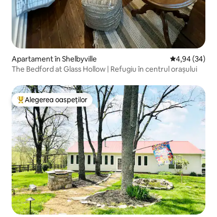
Apartament în Shelbyville
Scor mediu de 
4,94 (34)
The Bedford at Glass Hollow | Refugiu în centrul orașului
Alegerea oaspeților
Locuință din topul categoriei Alegerea oaspeților