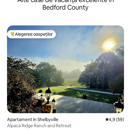
Bedford County
Alegerea oaspeților
Locuință din topul categoriei Alegerea oaspeților
Apartament în Shelbyville
Scor mediu de
4,9 (59)
Alpaca Ridge Ranch and Retreat