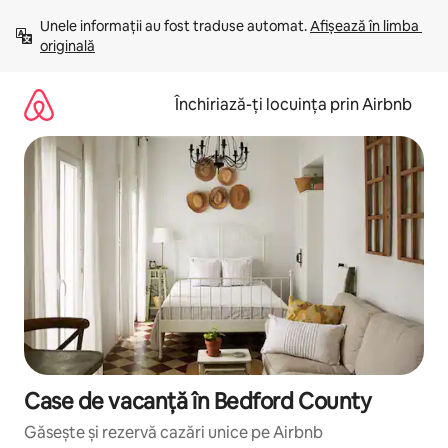
Ignoră
Unele informații au fost traduse automat. 
Afișează în limba 
și
originală
mergi
la
conținut
Închiriază-ți locuința prin Airbnb
Case de vacanță în Bedford County
Găsește și rezervă cazări unice pe Airbnb