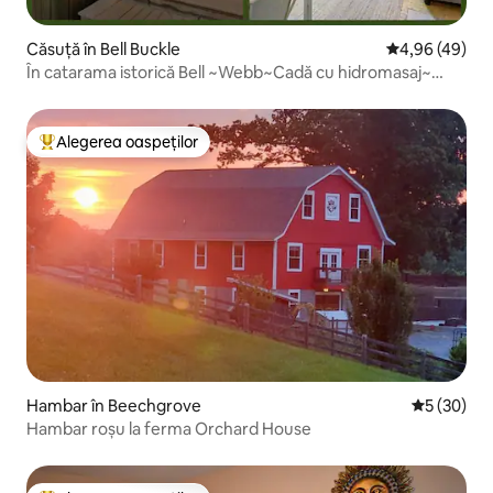
Căsuță în Bell Buckle
Scor mediu de 
4,96 (49)
În catarama istorică Bell ~Webb~Cadă cu hidromasaj~
Șemineu
Alegerea oaspeților
Locuință din topul categoriei Alegerea oaspeților
Hambar în Beechgrove
Scor mediu 
5 (30)
Hambar roșu la ferma Orchard House