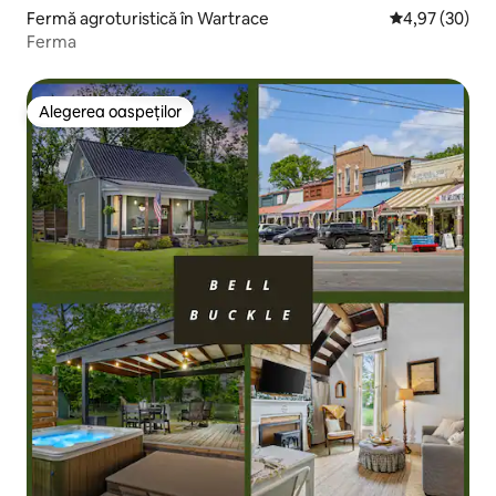
Fermă agroturistică în Wartrace
Scor mediu de 
4,97 (30)
Ferma
Alegerea oaspeților
Alegerea oaspeților