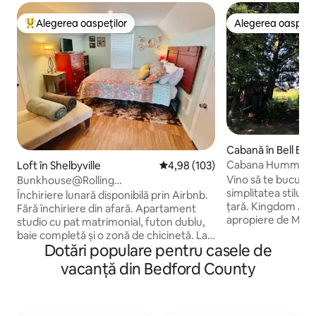
Alegerea oaspeților
Alegerea oaspețil
Locuință din topul categoriei Alegerea oaspeților
Alegerea oaspețil
Cabană în Bell Buc
Cabana Hummingb
Loft în Shelbyville
Scor mediu de 4,98 din 5, 103 re
4,98 (103)
Kingdom Acres
Vino să te bucuri 
Bunkhouse@Rolling
simplitatea stilului
ThunderRanch/Tarife lunare disponibile
Închiriere lunară disponibilă prin Airbnb.
țară. Kingdom Acre
Fără închiriere din afară. Apartament
apropiere de Murfr
studio cu pat matrimonial, futon dublu,
Lynchburg și la 40 
baie completă și o zonă de chicinetă. La
orașului Nashville
Dotări populare pentru casele de
mai mult de o oră distanță de centrul
amplasat între plant
orașului Nashville. Bunkhouse este
vacanță din Bedford County
află pe malul iazu
disponibil pentru șederi lunare (pe
Wi-Fi este foarte s
termen scurt - maximum 3 luni*)
toate acestea, poț
Animalele de companie sunt acceptate
veranda atașată ca
conform recenziei. Taxă de 50 USD