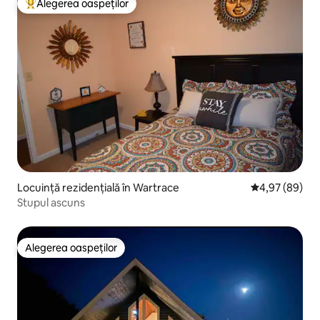
Alegerea oaspeților
Locuință din topul categoriei Alegerea oaspeților
Locuință rezidențială în Wartrace
Scor mediu de 
4,97 (89)
Stupul ascuns
Alegerea oaspeților
Alegerea oaspeților