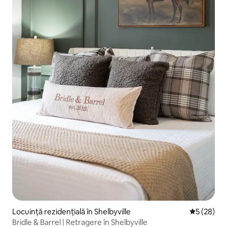
Locuință rezidențială în Shelbyville
Scor mediu 
5 (28)
Bridle & Barrel | Retragere în Shelbyville