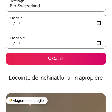
Destinație
Când se încarcă rezultatele, navighează folosind tastele săgeată î
Check-in
Check-out
Caută
Locuințe de închiriat lunar în apropiere
Alegerea oaspeților
Locuință din topul categoriei Alegerea oaspeților