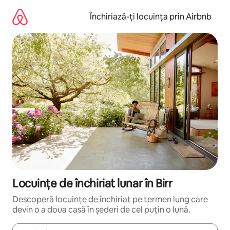
Ignoră
și
Închiriază-ți locuința prin Airbnb
mergi
la
conținut
Locuințe de închiriat lunar în Birr
Descoperă locuințe de închiriat pe termen lung care
devin o a doua casă în șederi de cel puțin o lună.