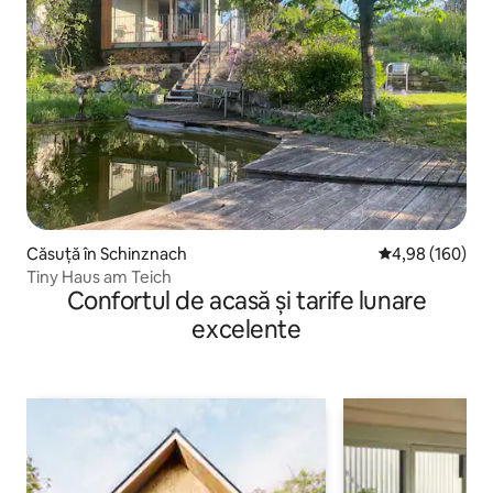
Căsuță în Schinznach
Scor mediu de 4
4,98 (160)
Tiny Haus am Teich
Confortul de acasă și tarife lunare
excelente