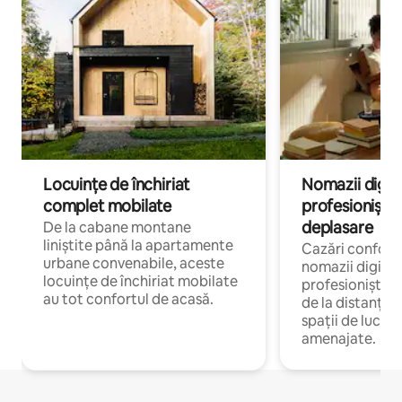
Locuințe de închiriat
Nomazii digital
complet mobilate
profesioniștii a
deplasare
De la cabane montane
liniștite până la apartamente
Cazări confort
urbane convenabile, aceste
nomazii digitali
locuințe de închiriat mobilate
profesioniștii 
au tot confortul de acasă.
de la distanță, 
spații de lucru 
amenajate.