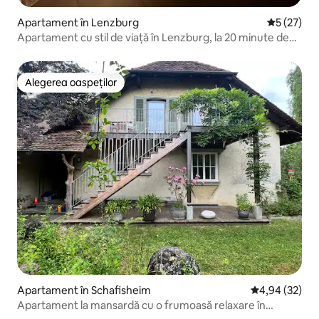
Apartament în Lenzburg
Scor mediu
5 (27)
Apartament cu stil de viață în Lenzburg, la 20 minute de
Zurich
Alegerea oaspeților
Alegerea oaspeților
Apartament în Schafisheim
Scor mediu de 
4,94 (32)
Apartament la mansardă cu o frumoasă relaxare în
grădină garantată