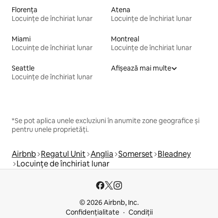
Florența
Atena
Locuințe de închiriat lunar
Locuințe de închiriat lunar
Miami
Montreal
Locuințe de închiriat lunar
Locuințe de închiriat lunar
Seattle
Afișează mai multe
Locuințe de închiriat lunar
*Se pot aplica unele excluziuni în anumite zone geografice și
pentru unele proprietăți.
Airbnb
Regatul Unit
Anglia
Somerset
Bleadney
Locuințe de închiriat lunar
© 2026 Airbnb, Inc.
Confidențialitate
Condiții