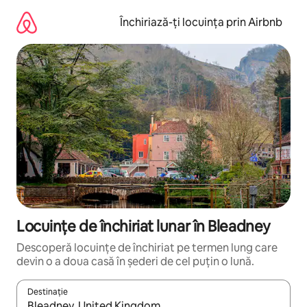
Ignoră
și
Închiriază-ți locuința prin Airbnb
mergi
la
conținut
Locuințe de închiriat lunar în Bleadney
Descoperă locuințe de închiriat pe termen lung care
devin o a doua casă în șederi de cel puțin o lună.
Destinație
Când se încarcă rezultatele, navighează folosind tastele săgeată î