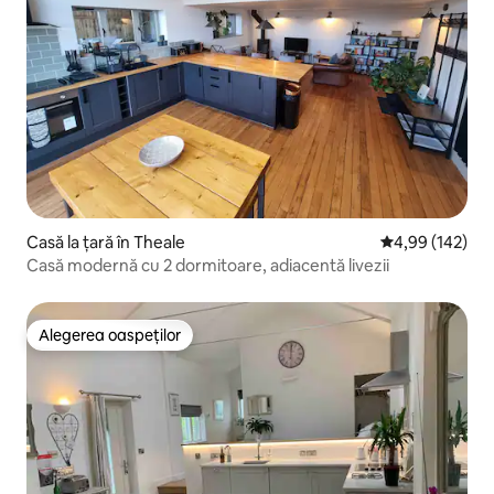
Casă la țară în Theale
Scor mediu de 4
4,99 (142)
Casă modernă cu 2 dormitoare, adiacentă livezii
Alegerea oaspeților
Alegerea oaspeților