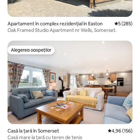
Apartament în complex rezidențial în Easton
Scor mediu d
5 (285)
Oak Framed Studio Apartment nr Wells, Somerset.
Alegerea oaspeților
Alegerea oaspeților
Casă la țară în Somerset
Scor mediu de 4
4,96 (156)
Casă mare la țară cu teren de tenis