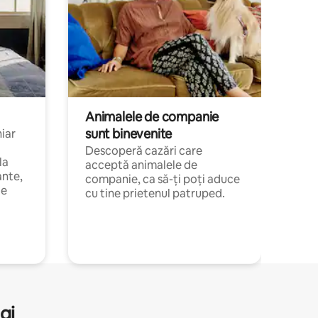
Animalele de companie
sunt binevenite
hiar
Descoperă cazări care
la
acceptă animalele de
ante,
companie, ca să-ți poți aduce
de
cu tine prietenul patruped.
gi