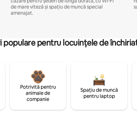
cazare pentru șederi de lungă durată, cu Wi-Fi
r
de mare viteză și spațiu de muncă special
s
amenajat.
i populare pentru locuințele de închiriat
Potrivită pentru
Spațiu de muncă
animale de
pentru laptop
companie