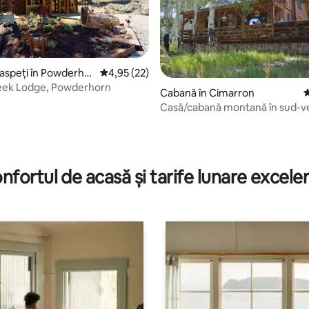
aspeți în Powderhor
Scor mediu de 4,95 din 5, 22 recenzii
4,95 (22)
reek Lodge, Powderhorn
Cabană în Cimarron
S
Casă/cabană montană în sud-v
, 177 recenzii
Colorado
nfortul de acasă și tarife lunare excele