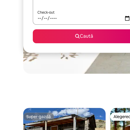
Check-out
Caută
Super-gazdă
Alegerea
Super-gazdă
Alegerea