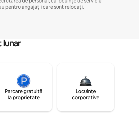
ecrutarea de personal, ca locuințe de serviciu
au pentru angajații care sunt relocați.
 lunar
Parcare gratuită
Locuințe
la proprietate
corporative