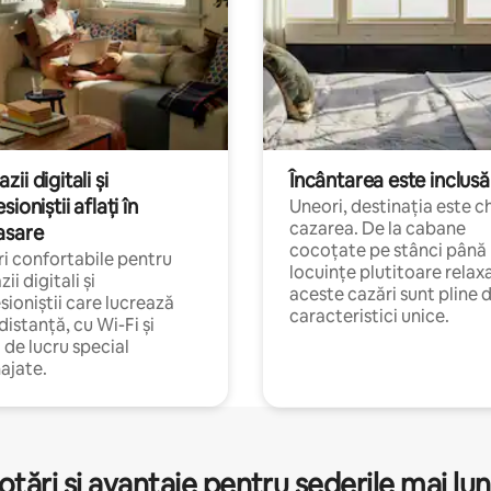
ii digitali și
Încântarea este inclusă
sioniștii aflați în
Uneori, destinația este c
cazarea. De la cabane
asare
cocoțate pe stânci până 
i confortabile pentru
locuințe plutitoare relax
ii digitali și
aceste cazări sunt pline 
sioniștii care lucrează
caracteristici unice.
 distanță, cu Wi-Fi și
i de lucru special
ajate.
otări și avantaje pentru șederile mai lun