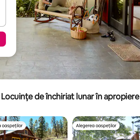
Locuințe de închiriat lunar în apropiere
 oaspeților
Alegerea oaspeților
 oaspeților
Alegerea oaspeților