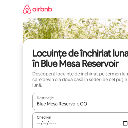
Ignoră
și
mergi
la
conținut
Locuințe de închiriat lun
în Blue Mesa Reservoir
Descoperă locuințe de închiriat pe termen lu
care devin o a doua casă în șederi de cel puțin
lună.
Destinație
Când se încarcă rezultatele, navighează folosind tas
Check-in