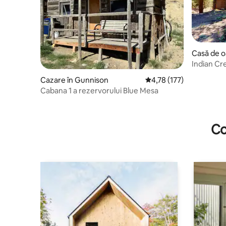
Casă de o
n
Indian C
Cazare în Gunnison
Scor mediu de 4,78 din 5
4,78 (177)
Cabana 1 a rezervorului Blue Mesa
Co