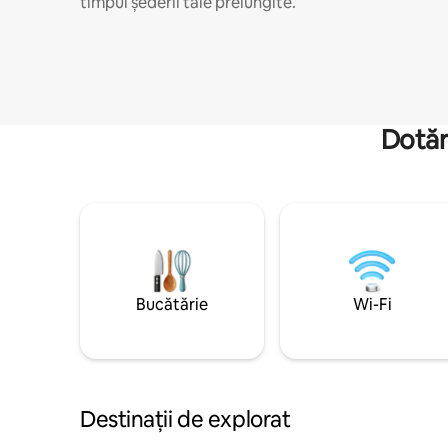
timpul șederii tale prelungite.
Dotăr
Bucătărie
Wi-Fi
Destinații de explorat