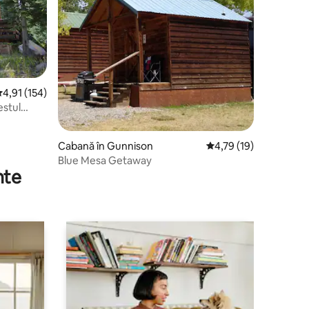
cor mediu de 4,91 din 5, 154 recenzii
4,91 (154)
estul
Cabană în Gunnison
Scor mediu de 4,79 din
4,79 (19)
Blue Mesa Getaway
nte