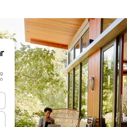
ar
ng
 o
tele săgeată în sus și în jos sau prin gesturi de atingere ori glisare.