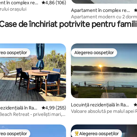
t în complex rezi
Scor mediu de 4,86 din 5, 106 recenzii
4,86 (106)
 Hamilton
rului orașului
, 280 recenzii
Apartament în complex rezi
S
dențial în Hamilton
Apartament modern cu 2 dormi
Case de închiriat potrivite pentru famili
mers pe jos până în oraș și spital
ea oaspeților
Alegerea oaspeților
 din topul categoriei Alegerea oaspeților
Alegerea oaspeților
Locuință rezidențială în Ragl
S
, 189 recenzii
ezidențială în Ragl
Scor mediu de 4,99 din 5, 255 recenzii
4,99 (255)
an
Valoare absolută pe malul apei 
each Retreat - priveliști mari,
mergi pe jos până în sat
caiace
ea oaspeților
Alegerea oaspeților
 din topul categoriei Alegerea oaspeților
Locuință din topul categoriei A