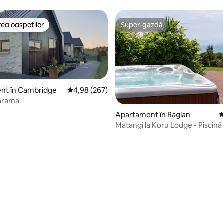
ea oaspeților
Super-gazdă
 din topul categoriei Alegerea oaspeților
Super-gazdă
nt în Cambridge
Scor mediu de 4,98 din 5, 267 recenzii
4,98 (267)
arama
, 190 recenzii
Apartament în Raglan
S
Matangi la Koru Lodge - Piscină
vedere la mare