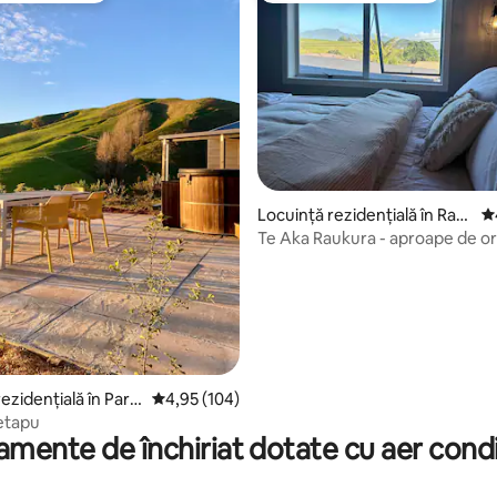
Locuință rezidențială în Ragl
Sc
an
Te Aka Raukura - aproape de ora
5, 113 recenzii
ezidențială în Para
Scor mediu de 4,95 din 5, 104 recenzii
4,95 (104)
etapu
mente de închiriat dotate cu aer cond