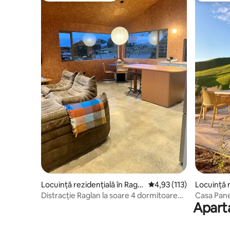
Locuință rezidențială în Ragla
Scor mediu de 4,93 din 
4,93 (113)
Locuință r
n
wera
Distracție Raglan la soare 4 dormitoare
Casa Pan
Aparta
Casă nouă pe plajă