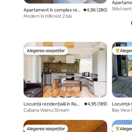
Apartamen
dențial în
Stilul cent
Apartament în complex rezi
Scor mediu de 4,96 din 5
4,96 (280)
dențial în Hamilton
Modern în Hillcrest 2 băi
Alegerea oaspeților
Aleger
Alegerea oaspeților
Locuință
Locuință rezidențială în Ragl
Scor mediu de 4,95 din 5
4,95 (189)
Locuință r
an
an
Cabana Wainui Stream
Bay View B
terasă și 
Alegerea oaspeților
Aleger
Alegerea oaspeților
Locuință