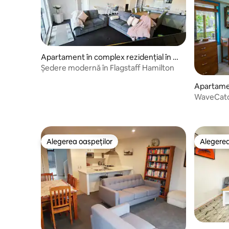
Apartament în complex rezidențial în H
amilton
Ședere modernă în Flagstaff Hamilton
Apartamen
ențial în 
WaveCatch
Alegerea oaspeților
Alegerea
Alegerea oaspeților
Alegerea