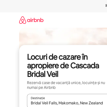
Ignoră
și
mergi
la
conținut
Locuri de cazare în
apropiere de Cascada
Bridal Veil
Rezervă case de vacanță unice, locuințe și nu
numai pe Airbnb
Destinație
Când se încarcă rezultatele, navighează folosind tas