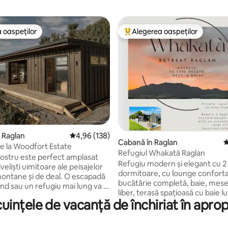
 oaspeților
Alegerea oaspeților
 oaspeților
Locuință din topul categoriei A
, 147 recenzii
 Raglan
Scor mediu de 4,96 din 5, 138 recenzii
4,96 (138)
Cabană în Raglan
S
de la Woodfort Estate
Refugiul Whakatā Raglan
nostru este perfect amplasat
Refugiu modern și elegant cu 2
veliști uimitoare ale peisajelor
dormitoare, cu lounge conforta
ontane și de deal. O escapadă
bucătărie completă, baie, mese
d sau un refugiu mai lung va fi
liber, terasă spațioasă cu baie l
cu intimitate și pace pentru a te
uințele de vacanță de închiriat în aprop
natură, cuibărită lângă tufișul na
interior sau pe terasa spațioasă
Ascultă cântecul păsărilor în ti
rinde soarele de după-amiază
bucuri de priveliștea rurală ridic
 apusurile de soare! Dormitorul