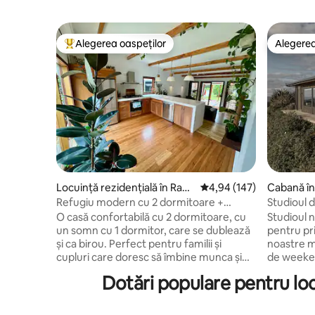
Alegerea oaspeților
Alegerea
Locuință din topul categoriei Alegerea oaspeților
Alegerea
Locuință rezidențială în Ragl
Scor mediu de 4,94 din 5
4,94 (147)
Cabană în
an
Refugiu modern cu 2 dormitoare +
Studioul 
dormitor exterior/biroul
O casă confortabilă cu 2 dormitoare, cu
Studioul 
un somn cu 1 dormitor, care se dublează
pentru pri
și ca birou. Perfect pentru familii și
noastre m
cupluri care doresc să îmbine munca și
de weeken
distracția sau grupurile mici care
răsplătit 
Dotări populare pentru loc
respectă casa și vecinii săi. Suntem, de
relaxa în 
asemenea, potriviți pentru animale de
care surp
companie Doar 15 minute de mers pe jos
uimitor și