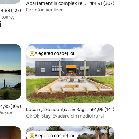
Apartament în complex rezi
Scor mediu de 4,91 din 
4,91 (307)
dențial în Kihikihi
Fermă în aer liber
cor mediu de 4,88 din 5, 127 recenzii
4,88 (127)
toare,
i
Alegerea oaspeților
Locuință din topul categoriei Alegerea oaspeților
cor mediu de 4,95 din 5, 109 recenzii
4,95 (109)
Locuință rezidențială în Ragla
Scor mediu de 4,96 din 
4,96 (141)
Raglan,
n
OkiOki Stay. Evadare din mediul rural
Alegerea oaspeților
legerea oaspeților
Locuință din topul categoriei Alegerea oaspeților