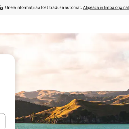
Unele informații au fost traduse automat. 
Afișează în limba origina
tele săgeată în sus și în jos sau prin gesturi de atingere ori glisare.