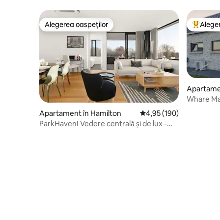
Alegerea oaspeților
Aleger
Alegerea oaspeților
Locuință
Apartame
Whare M
Apartament în Hamilton
Scor mediu de 4,95 din 5
4,95 (190)
ParkHaven! Vedere centrală și de lux -
Prin KOSH