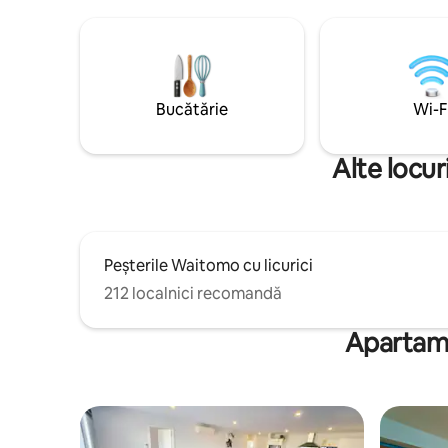
până în oraș și plaje, 10 minute până la un
principal 
loc de înot sigur și 5–10 minute de mers
bucătărie
cu mașina până la faimosul surf din
pentru oa
Raglan. Relaxează-te pe terasă, bucură-
te în baia
te de viața în plan deschis sau folosește
simplitatea
somnul pentru a-ți planifica următorul
lipsi multe fac
Bucătărie
Wi-F
pas sau fă check-in la locul de muncă
detașată.
Alte locur
Peșterile Waitomo cu licurici
212 localnici recomandă
Apartame