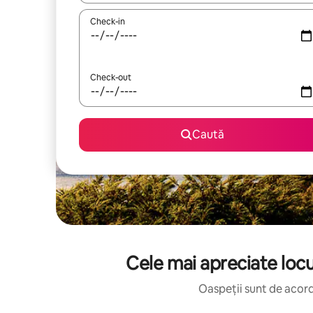
Check-in
Check-out
Caută
Cele mai apreciate locu
Oaspeții sunt de acord: