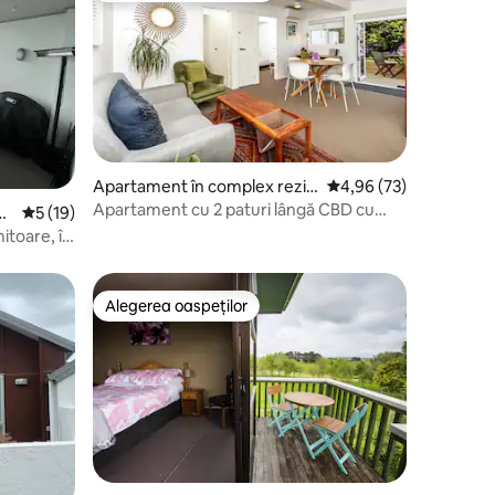
Apartament în complex rezid
Scor mediu de 4,96 din
4,96 (73)
ențial în Hamilton
Apartament cu 2 paturi lângă CBD cu
nț
Scor mediu de 5 din 5, 19 recenzii
5 (19)
parcare în afara străzii
itoare, în
 și la
Alegerea oaspeților
Alegerea oaspeților