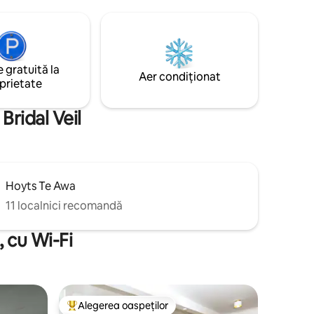
epărtate.
fiecare cameră prin uși glisante și
an și tot
stivuitoare mari. Relaxează-te citind o
ort, pauze
carte în leagănul de pe terasă și
Karioi,
ascultând cântecul tui în tufișul
, magazine
consacrat. Adormi în curgerea calmă a
 gratuită la
nky. Un
pârâului în afara ambelor uși ale
Aer condiționat
prietate
dihnește-
dormitorului
Bridal Veil
Hoyts Te Awa
11 localnici recomandă
 cu Wi-Fi
Alegerea oaspeților
legerea oaspeților
Locuință din topul categoriei Alegerea oaspeților