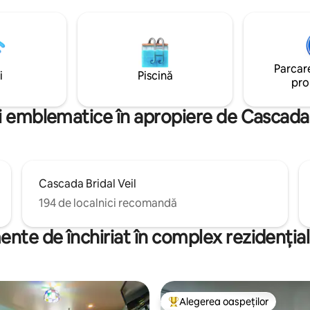
Muntelui Karioi și a zonelor înd
este detașat de living și
La doar 10 minute de orașul Ragl
, care are o canapea extensibilă
ce are de oferit - activități în p
speți suplimentari. Relaxează-
de surf de renume mondial, Mt 
 în aer liber și bucură-te de
cascada Waireinga (Bridal Veil)
 de a trăi în afara rețelei, fără a
Parcare
tip boutique, cafenele și baruri fu
ilități de acasă. Toaleta este
i
Piscină
pro
loc pentru whakatà ( respiră, o
te și relaxează-te)
i emblematice în apropiere de Cascada 
Cascada Bridal Veil
194 de localnici recomandă
nte de închiriat în complex rezidențial,
Alegerea oaspeților
Locuință din topul categoriei A