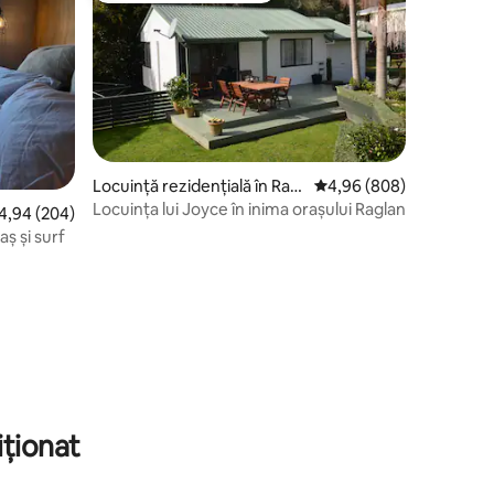
Locuință rezidențială în Ragl
Scor mediu de 4,96 din 
4,96 (808)
an
Locuința lui Joyce în inima orașului Raglan
or mediu de 4,94 din 5, 204 recenzii
4,94 (204)
ș și surf
iționat