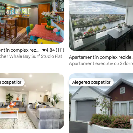
t în complex rezid
Scor mediu de 4,84 din 5, 111 recenzii
4,84 (111)
Raglan
er Whale Bay Surf Studio Flat
Apartament în complex rezide
ial în Hamilton
Apartament executiv cu 2 dorm
centrul orașului, cu vedere la râu
oraș, cu parcare
 oaspeților
Alegerea oaspeților
 oaspeților
Alegerea oaspeților