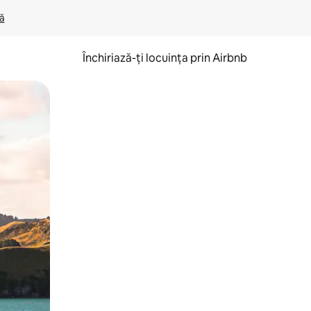
lă
Închiriază-ți locuința prin Airbnb