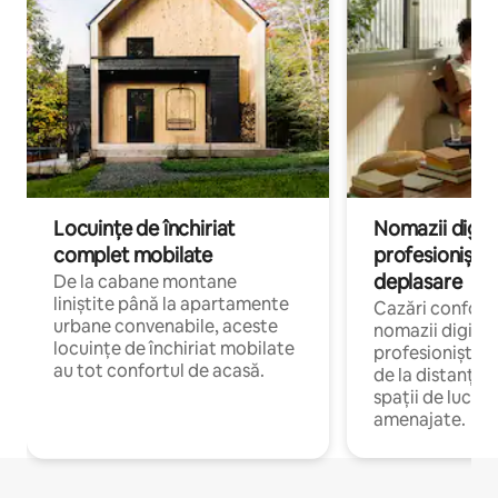
Locuințe de închiriat
Nomazii digital
complet mobilate
profesioniștii a
deplasare
De la cabane montane
liniștite până la apartamente
Cazări confort
urbane convenabile, aceste
nomazii digitali
locuințe de închiriat mobilate
profesioniștii 
au tot confortul de acasă.
de la distanță, 
spații de lucru 
amenajate.