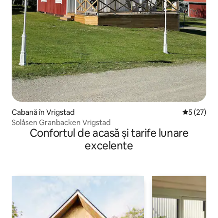
Cabană în Vrigstad
Scor mediu
5 (27)
Solåsen Granbacken Vrigstad
Confortul de acasă și tarife lunare
excelente