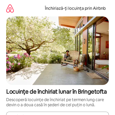
Ignoră
și
Închiriază-ți locuința prin Airbnb
mergi
la
conținut
Locuințe de închiriat lunar în Bringetofta
Descoperă locuințe de închiriat pe termen lung care
devin o a doua casă în șederi de cel puțin o lună.