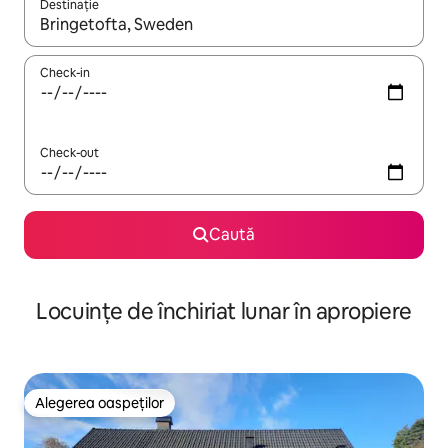
Destinație
Când se încarcă rezultatele, navighează folosind tastele săgeată î
Check-in
Check-out
Caută
Locuințe de închiriat lunar în apropiere
Alegerea oaspeților
Alegerea oaspeților