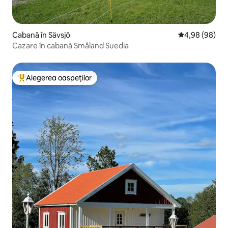
Cabană în Sävsjö
Scor mediu de 
4,98 (98)
Cazare în cabană Småland Suedia
Alegerea oaspeților
Locuință din topul categoriei Alegerea oaspeților