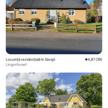
Locuință rezidențială în Sävsjö
Scor mediu de 
4,87 (39)
Lingonhuset