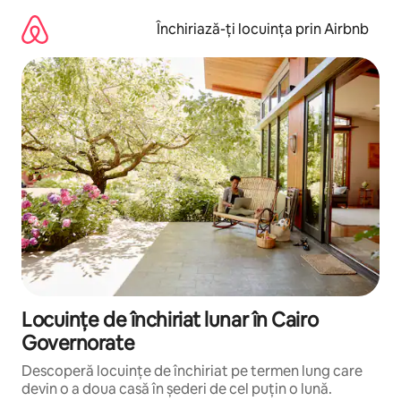
Ignoră
și
Închiriază-ți locuința prin Airbnb
mergi
la
conținut
Locuințe de închiriat lunar în Cairo
Governorate
Descoperă locuințe de închiriat pe termen lung care
devin o a doua casă în șederi de cel puțin o lună.