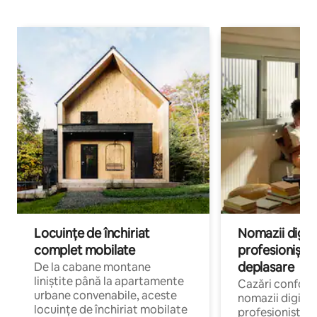
Locuințe de închiriat
Nomazii digital
complet mobilate
profesioniștii a
deplasare
De la cabane montane
liniștite până la apartamente
Cazări confort
urbane convenabile, aceste
nomazii digitali
locuințe de închiriat mobilate
profesioniștii 