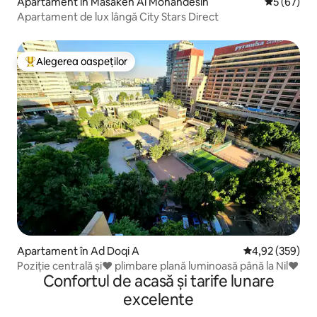
Apartament în Masaken Al Mohandesin
Scor mediu 
5 (67)
Apartament de lux lângă City Stars Direct
Alegerea oaspeților
Locuință din topul categoriei Alegerea oaspeților
Apartament în Ad Doqi A
Scor mediu de 4
4,92 (359)
Poziție centrală și❤ plimbare plană luminoasă până la Nil❤
Confortul de acasă și tarife lunare
excelente