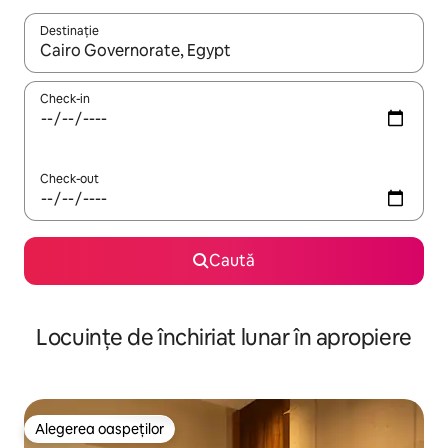
Destinație
Când se încarcă rezultatele, navighează folosind tastele săgeată î
Check-in
Check-out
Caută
Locuințe de închiriat lunar în apropiere
Alegerea oaspeților
Alegerea oaspeților