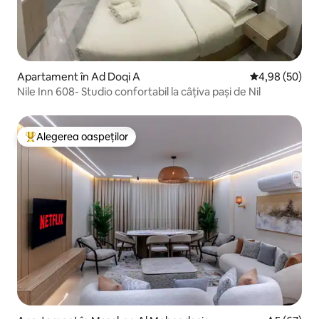
Apartament în Ad Doqi A
Scor mediu de 
4,98 (50)
Nile Inn 608- Studio confortabil la câțiva pași de Nil
Alegerea oaspeților
Locuință din topul categoriei Alegerea oaspeților