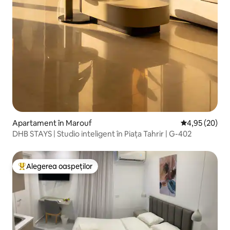
Apartament în Marouf
Scor mediu de 
4,95 (20)
DHB STAYS | Studio inteligent în Piața Tahrir | G-402
Alegerea oaspeților
Locuință din topul categoriei Alegerea oaspeților