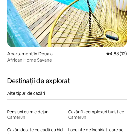
Apartament în Douala
Scor mediu de
4,83 (12)
African Home Savane
Destinații de explorat
Alte tipuri de cazări
Pensiuni cu mic dejun
Cazări în complexuri turistice
Camerun
Camerun
Cazări dotate cu cadă cu hidromasaj
Locuințe de închiriat, care acceptă animale de companie