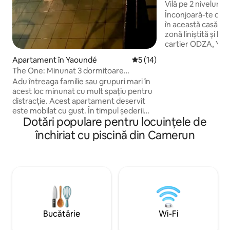
dé
Vilă pe 2 niveluri
piscină și saună(
Înconjoară-te de st
în această casă fr
zonă liniștită și lin
cartier ODZA, Yao
aeroport, de centru
Apartament în Yaoundé
Scor mediu de 5 din 5, 14 re
5 (14)
supermarketuri, ac
The One: Minunat 3 dormitoare
excepțională pe 2 
separate cu piscină și sală de gimnastică.
Adu întreaga familie sau grupuri mari în
proiectată în fieca
acest loc minunat cu mult spațiu pentru
asigura o ședere pl
distracție. Acest apartament deservit
baie de aburi la dis
este mobilat cu gust. În timpul șederii
lux din spumă de p
Dotări populare pentru locuințele de
tale, vei avea acces gratuit la
dormitor pentru a
apartamentul WiFi de mare viteză (fibră
excelent și un sis
închiriat cu piscină din Camerun
optică), la piscina cristalină, la sala de
sunt furnizate în 
gimnastică complet echipată și la o
parcare vastă pentru mașina ta.
Securitatea la fața locului este non-stop
(gărzi+CCTV). Centrul orașului este la
câțiva kilometri distanță. Restaurante,
supermarketuri, bancomate, clinici și
farmacii sunt disponibile și ușor
Bucătărie
Wi-Fi
accesibile.