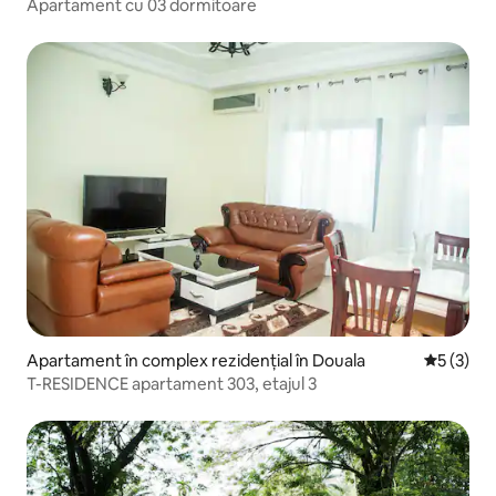
Apartament cu 03 dormitoare
Apartament în complex rezidențial în Douala
Scor medi
5 (3)
T-RESIDENCE apartament 303, etajul 3