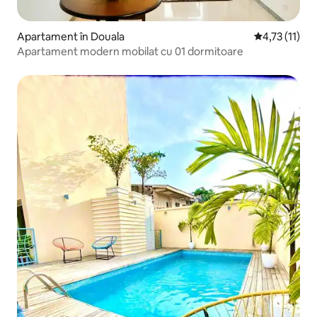
Apartament în Douala
Scor mediu de
4,73 (11)
Apartament modern mobilat cu 01 dormitoare