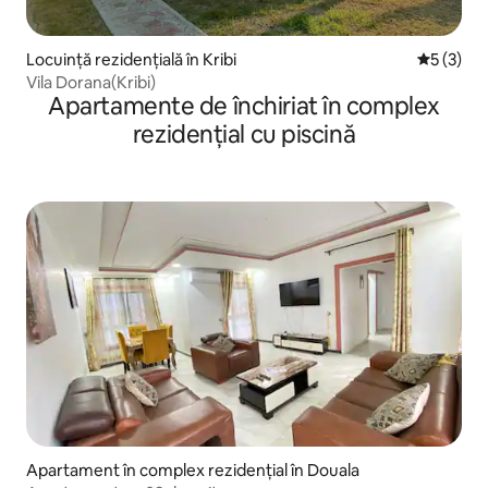
Locuință rezidențială în Kribi
Scor medi
5 (3)
Vila Dorana(Kribi)
Apartamente de închiriat în complex
rezidențial cu piscină
Apartament în complex rezidențial în Douala