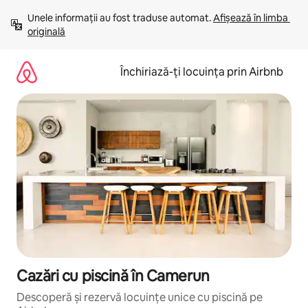
Ignoră
Unele informații au fost traduse automat. 
Afișează în limba 
și
originală
mergi
la
conținut
Închiriază-ți locuința prin Airbnb
Cazări cu piscină în Camerun
Descoperă și rezervă locuințe unice cu piscină pe