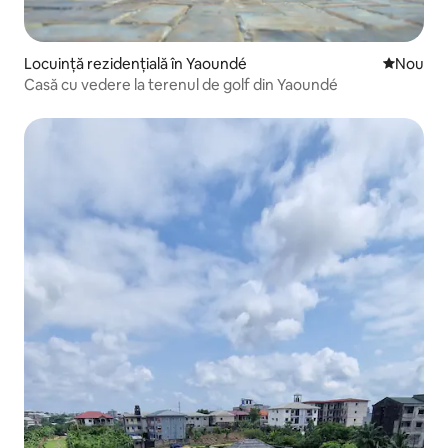
Locuință rezidențială în Yaoundé
Cazare n
Nou
Casă cu vedere la terenul de golf din Yaoundé