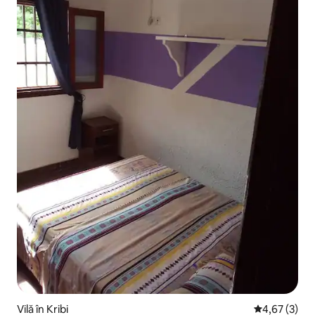
Vilă în Kribi
Scor mediu de
4,67 (3)