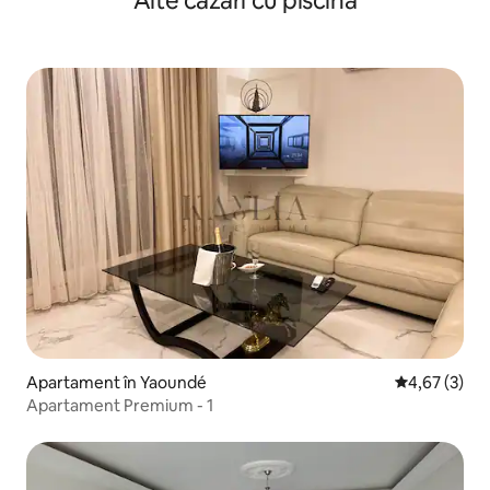
Alte cazări cu piscină
Apartament în Yaoundé
Scor mediu de
4,67 (3)
Apartament Premium - 1