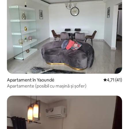
Apartament în Yaoundé
Scor mediu de
4,71 (41)
Apartamente (posibil cu mașină și șofer)