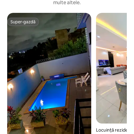
multe altele.
Super-gazdă
Super-gazdă
Locuință rezidenți