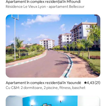
Apartament în complex rezidențial în Mfoundi
Résidence Le Vieux Lyon - apartament Bellecour
Apartament în complex rezidențial în Yaoundé
Scor mediu de
4,43 (21)
Cu C&M: 2 dormitoare, 2 piscine, fitness, baschet