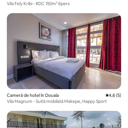
Vila Fely Kribi - RDC 150m² 6pers
Cameră de hotel în Douala
Scor mediu 
4,6 (5)
Vila Magnum - Suită mobilată Makepe, Happy Sport