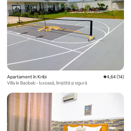
Apartament în Kribi
Scor mediu de 
4,64 (14)
Villa le Baobab - luxoasă, liniștită și sigură