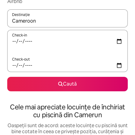
Airbnb
Destinație
Când se încarcă rezultatele, navighează folosind tastele săgeată î
Check-in
Check-out
Caută
Cele mai apreciate locuințe de închiriat
cu piscină din Camerun
Oaspeții sunt de acord: aceste locuințe cu piscină sunt
bine cotate în ceea ce privește poziția, curățenia și