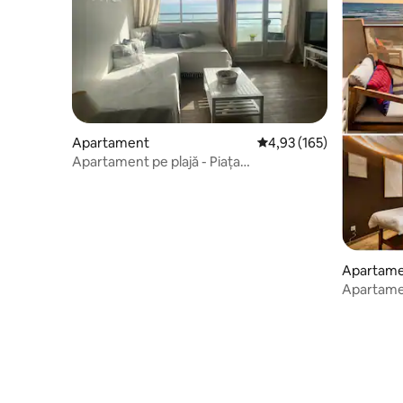
Apartament
Scor mediu de 4,93 din 5
4,93 (165)
Apartament pe plajă - Piața
Mediteraneană
Apartam
Apartamen
Divina, ja