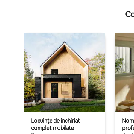
Co
Locuințe de închiriat
Nomaz
complet mobilate
profe