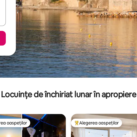
Locuințe de închiriat lunar în apropiere
ea oaspeților
Alegerea oaspeților
 din topul categoriei Alegerea oaspeților
Locuință din topul categoriei A