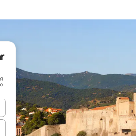
ar
ng
 o
tele săgeată în sus și în jos sau prin gesturi de atingere ori glisare.