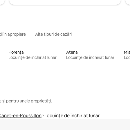
ii în apropiere
Alte tipuri de cazări
Florența
Atena
Mi
Locuințe de închiriat lunar
Locuințe de închiriat lunar
Loc
 și pentru unele proprietăți.
Canet-en-Roussillon
Locuințe de închiriat lunar