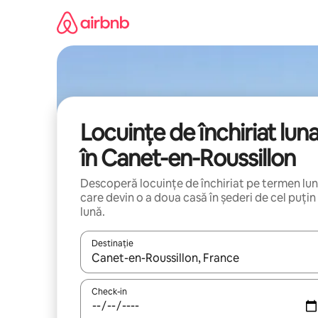
Ignoră
și
mergi
la
conținut
Locuințe de închiriat lun
în Canet-en-Roussillon
Descoperă locuințe de închiriat pe termen lu
care devin o a doua casă în șederi de cel puțin
lună.
Destinație
Când se încarcă rezultatele, navighează folosind tas
Check-in