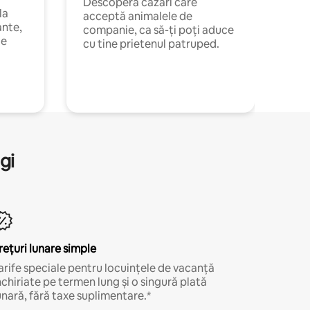
Descoperă cazări care
la
acceptă animalele de
ante,
companie, ca să-ți poți aduce
de
cu tine prietenul patruped.
gi
rețuri lunare simple
arife speciale pentru locuințele de vacanță
nchiriate pe termen lung și o singură plată
unară, fără taxe suplimentare.*