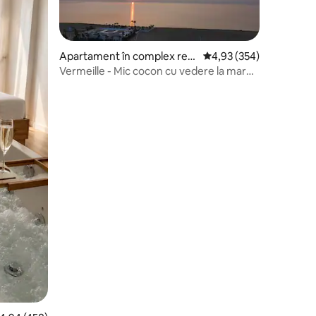
Apartament în complex rezi
Scor mediu de 4,93 din 
4,93 (354)
dențial
Vermeille - Mic cocon cu vedere la mare,
la etajul 7