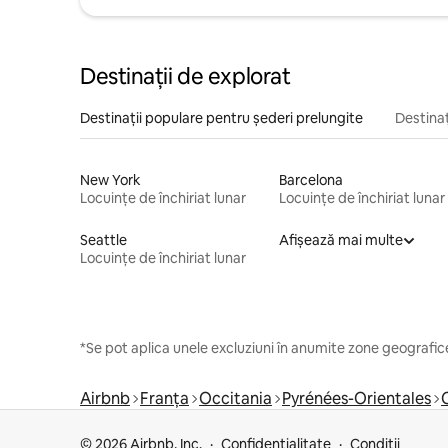
Destinații de explorat
Destinații populare pentru șederi prelungite
Destinaț
New York
Barcelona
Locuințe de închiriat lunar
Locuințe de închiriat lunar
Seattle
Afișează mai multe
Locuințe de închiriat lunar
*Se pot aplica unele excluziuni în anumite zone geografice
Airbnb
Franța
Occitania
Pyrénées-Orientales
© 2026 Airbnb, Inc.
Confidențialitate
Condiții