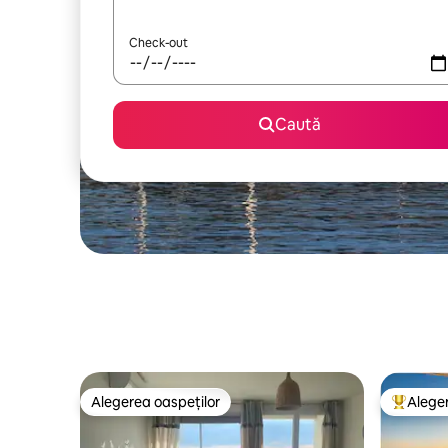
Check-out
Caută
Alegerea oaspeților
Aleger
Alegerea oaspeților
Locuință