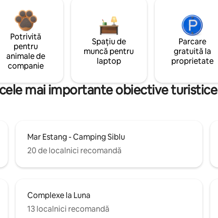
Potrivită
Spațiu de
Parcare
pentru
muncă pentru
gratuită la
animale de
laptop
proprietate
companie
ele mai importante obiective turistice
Mar Estang - Camping Siblu
20 de localnici recomandă
Complexe la Luna
13 localnici recomandă