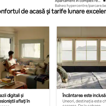
Apartament în complex rezi
S
dențial
Balneo hypercentre/parcare/a
nfortul de acasă și tarife lunare excele
condiționat/pat matrimonial
ii digitali și
Încântarea este inclusă
sioniștii aflați în
Uneori, destinația este c
cazarea. De la cabane