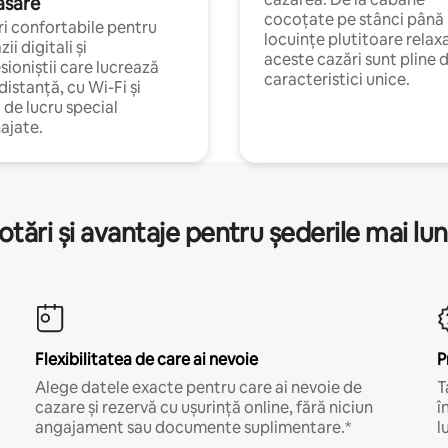
asare
cocoțate pe stânci până 
i confortabile pentru
locuințe plutitoare relax
ii digitali și
aceste cazări sunt pline 
sioniștii care lucrează
caracteristici unice.
 distanță, cu Wi-Fi și
i de lucru special
ajate.
otări și avantaje pentru șederile mai lun
Flexibilitatea de care ai nevoie
P
Alege datele exacte pentru care ai nevoie de
T
cazare și rezervă cu ușurință online, fără niciun
î
angajament sau documente suplimentare.*
l