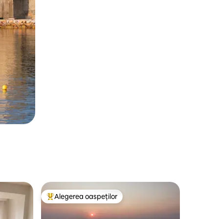
Alegerea oaspeților
legerea oaspeților
Locuință din topul categoriei Alegerea oaspeților