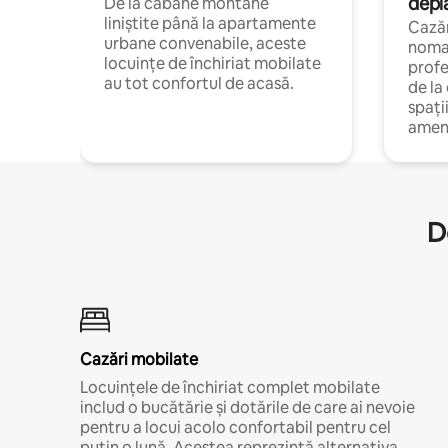
depl
De la cabane montane
liniștite până la apartamente
Cazăr
urbane convenabile, aceste
nomaz
locuințe de închiriat mobilate
profe
au tot confortul de acasă.
de la
spați
amen
D
Cazări mobilate
Locuințele de închiriat complet mobilate
includ o bucătărie și dotările de care ai nevoie
pentru a locui acolo confortabil pentru cel
puțin o lună. Acestea reprezintă alternativa