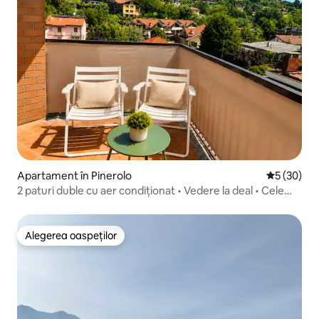
Apartament în Pinerolo
Scor mediu 
5 (30)
2 paturi duble cu aer condiționat • Vedere la deal • Cele
mai bune evaluări
Alegerea oaspeților
Alegerea oaspeților