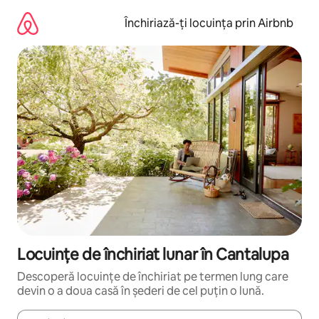
Ignoră
și
Închiriază-ți locuința prin Airbnb
mergi
la
conținut
Locuințe de închiriat lunar în Cantalupa
Descoperă locuințe de închiriat pe termen lung care
devin o a doua casă în șederi de cel puțin o lună.