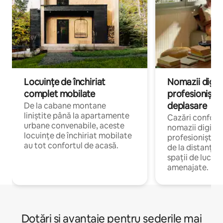
Locuințe de închiriat
Nomazii digital
complet mobilate
profesioniștii a
deplasare
De la cabane montane
liniștite până la apartamente
Cazări confort
urbane convenabile, aceste
nomazii digitali
locuințe de închiriat mobilate
profesioniștii 
au tot confortul de acasă.
de la distanță, 
spații de lucru 
amenajate.
Dotări și avantaje pentru șederile mai