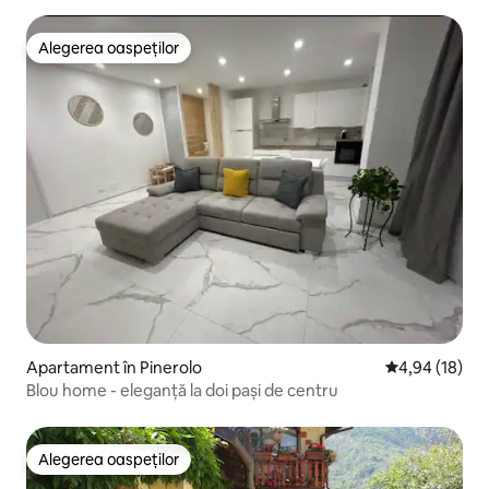
Alegerea oaspeților
Alegerea oaspeților
Apartament în Pinerolo
Scor mediu de 
4,94 (18)
Blou home - eleganță la doi pași de centru
Alegerea oaspeților
Alegerea oaspeților