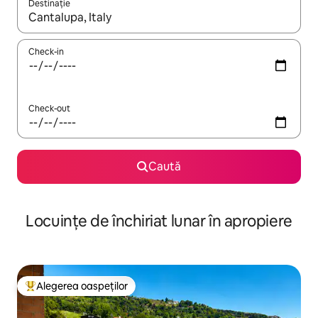
Destinație
Când se încarcă rezultatele, navighează folosind tastele săgeată î
Check-in
Check-out
Caută
Locuințe de închiriat lunar în apropiere
Alegerea oaspeților
Locuință din topul categoriei Alegerea oaspeților