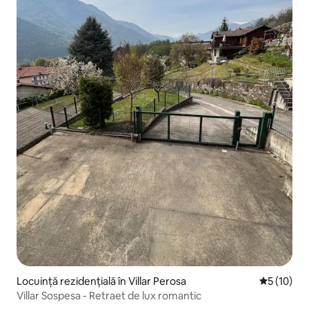
Locuință rezidențială în Villar Perosa
Scor mediu
5 (10)
Villar Sospesa - Retraet de lux romantic