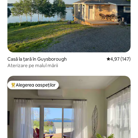
Casă la țară în Guysborough
Scor mediu de 4
4,97 (147)
Aterizare pe malul mării
Alegerea oaspeților
Locuință din topul categoriei Alegerea oaspeților