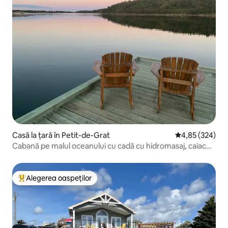
Casă la țară în Petit-de-Grat
Scor mediu de 4
4,85 (324)
Cabană pe malul oceanului cu cadă cu hidromasaj, caiace,
pescuit
Alegerea oaspeților
Locuință din topul categoriei Alegerea oaspeților