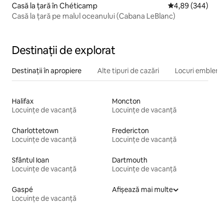
Casă la țară în Chéticamp
Scor mediu de 4
4,89 (344)
Casă la țară pe malul oceanului (Cabana LeBlanc)
Destinații de explorat
Destinații în apropiere
Alte tipuri de cazări
Locuri emblem
Halifax
Moncton
Locuințe de vacanță
Locuințe de vacanță
Charlottetown
Fredericton
Locuințe de vacanță
Locuințe de vacanță
Sfântul Ioan
Dartmouth
Locuințe de vacanță
Locuințe de vacanță
Gaspé
Afișează mai multe
Locuințe de vacanță