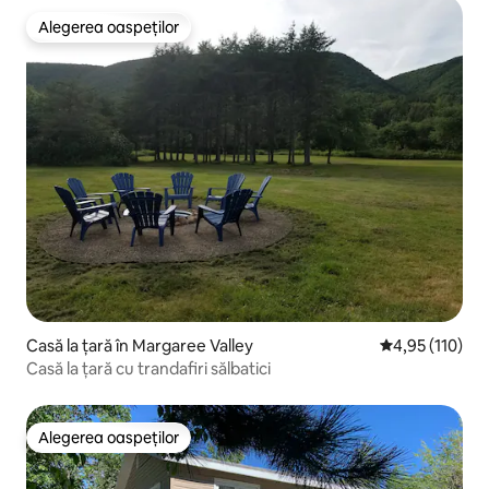
Alegerea oaspeților
Alegerea oaspeților
Casă la țară în Margaree Valley
Scor mediu de 4
4,95 (110)
Casă la țară cu trandafiri sălbatici
Alegerea oaspeților
Alegerea oaspeților