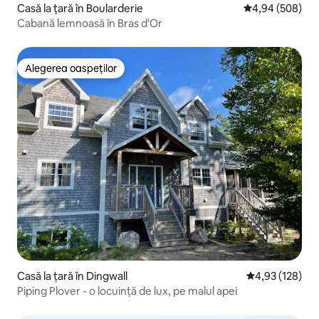
Casă la țară în Boularderie
Scor mediu de 4
4,94 (508)
Cabană lemnoasă în Bras d'Or
Alegerea oaspeților
Alegerea oaspeților
Casă la țară în Dingwall
Scor mediu de 4
4,93 (128)
Piping Plover - o locuință de lux, pe malul apei