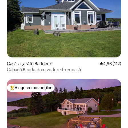
Casă la țară în Baddeck
Scor mediu de 
4,93 (112)
Cabană Baddeck cu vedere frumoasă
Alegerea oaspeților
Locuință din topul categoriei Alegerea oaspeților