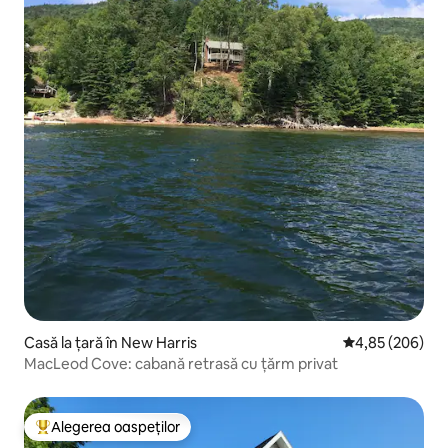
Casă la țară în New Harris
Scor mediu de 4
4,85 (206)
MacLeod Cove: cabană retrasă cu țărm privat
Alegerea oaspeților
Locuință din topul categoriei Alegerea oaspeților