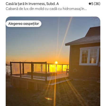
Casă la țară în Inverness, Subd. A
Scor mediu 
5 (36)
Cabană de lux din molid cu cadă cu hidromasaj în
apropiere de Cabot Trail
Alegerea oaspeților
Alegerea oaspeților