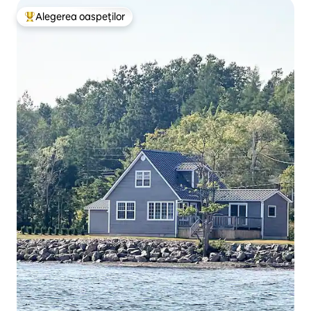
Alegerea oaspeților
Locuință din topul categoriei Alegerea oaspeților