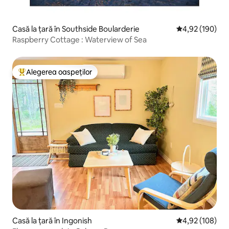
Casă la țară în Southside Boularderie
Scor mediu de 4
4,92 (190)
Raspberry Cottage : Waterview of Sea
Alegerea oaspeților
Locuință din topul categoriei Alegerea oaspeților
Casă la țară în Ingonish
Scor mediu de 4
4,92 (108)