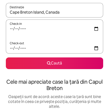
Destinație
Când se încarcă rezultatele, navighează folosind tastele săgeată î
Check-in
Check-out
Caută
Cele mai apreciate case la țară din Capul
Breton
Oaspeții sunt de acord: aceste case la țară sunt bine
cotate în ceea ce privește poziția, curățenia și multe
altele.