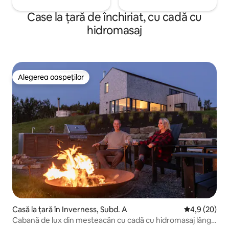
Case la țară de închiriat, cu cadă cu
hidromasaj
Alegerea oaspeților
Alegerea oaspeților
Casă la țară în Inverness, Subd. A
Scor mediu de
4,9 (20)
Cabană de lux din mesteacăn cu cadă cu hidromasaj lângă