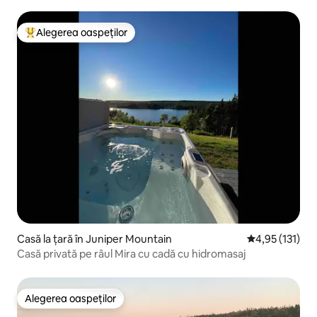
Cabot Trail
Alegerea oaspeților
Locuință din topul categoriei Alegerea oaspeților
Casă la țară în Juniper Mountain
Scor mediu de 
4,95 (131)
Casă privată pe râul Mira cu cadă cu hidromasaj
Alegerea oaspeților
Alegerea oaspeților