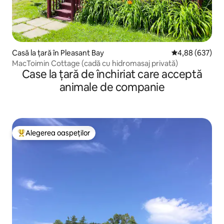
Casă la țară în Pleasant Bay
Scor mediu de 4
4,88 (637)
MacToimin Cottage (cadă cu hidromasaj privată)
Case la țară de închiriat care acceptă
animale de companie
Alegerea oaspeților
Locuință din topul categoriei Alegerea oaspeților