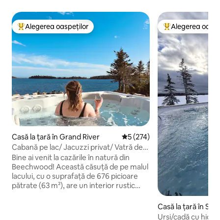
Alegerea oaspeților
Alegerea oaspe
Locuință din topul categoriei Alegerea oaspeților
Locuință din topu
Casă la țară în Grand River
Scor mediu de 5 din 5, 274 re
5 (274)
Cabană pe lac/ Jacuzzi privat/ Vatră de
foc /Caiace /Saună
Bine ai venit la cazările în natură din
Beechwood! Această căsuță de pe malul
lacului, cu o suprafață de 676 picioare
pătrate (63 m²), are un interior rustic
modern, care te va face să te simți
confortabil și foarte bine în timpul șederii
Casă la țară în Sain
tale! Relaxează-te în propria cadă cu
Urși/cadă cu hidro