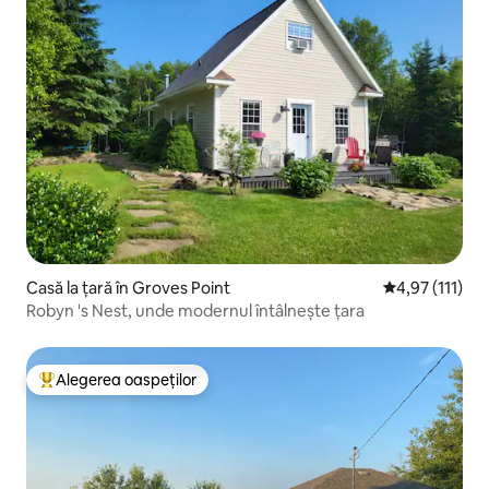
Casă la țară în Groves Point
Scor mediu de 
4,97 (111)
Robyn 's Nest, unde modernul întâlnește țara
Alegerea oaspeților
Locuință din topul categoriei Alegerea oaspeților