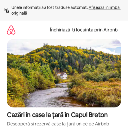
Ignoră
Unele informații au fost traduse automat. 
Afișează în limba 
și
originală
mergi
la
conținut
Închiriază-ți locuința prin Airbnb
Cazări în case la țară în Capul Breton
Descoperă și rezervă case la țară unice pe Airbnb