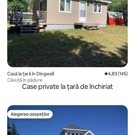
Casă la țară în Dingwall
Scor mediu de 4
4,83 (145)
Căsuță în pădure
Case private la țară de închiriat
Alegerea oaspeților
Alegerea oaspeților