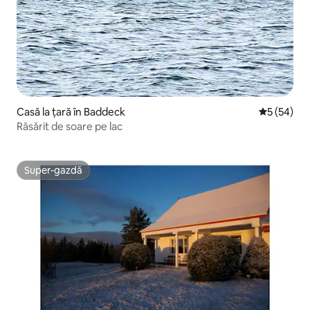
Casă la țară în Baddeck
Scor mediu 
5 (54)
Răsărit de soare pe lac
Super-gazdă
Super-gazdă