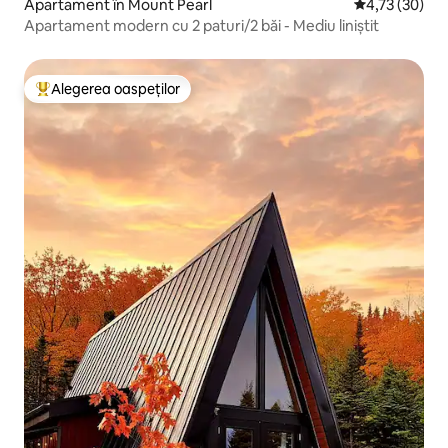
Apartament în Mount Pearl
Scor mediu de 
4,73 (30)
Apartament modern cu 2 paturi/2 băi - Mediu liniștit
Alegerea oaspeților
Locuință din topul categoriei Alegerea oaspeților