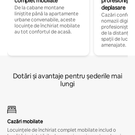
complet mobilate
profesioniștii a
deplasare
De la cabane montane
liniștite până la apartamente
Cazări confort
urbane convenabile, aceste
nomazii digitali
locuințe de închiriat mobilate
profesioniștii 
au tot confortul de acasă.
de la distanță, 
spații de lucru 
amenajate.
Dotări și avantaje pentru șederile mai
lungi
Cazări mobilate
Locuințele de închiriat complet mobilate includ o