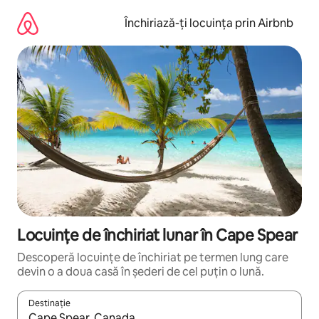
Ignoră
și
Închiriază-ți locuința prin Airbnb
mergi
la
conținut
Locuințe de închiriat lunar în Cape Spear
Descoperă locuințe de închiriat pe termen lung care
devin o a doua casă în șederi de cel puțin o lună.
Destinație
Când se încarcă rezultatele, navighează folosind tastele săgeată î