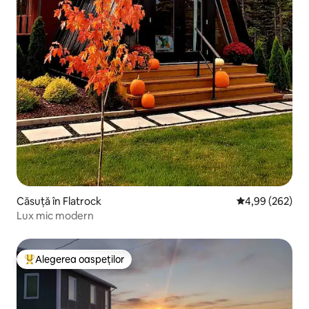
Căsuță în Flatrock
Scor mediu de 4
4,99 (262)
Lux mic modern
Alegerea oaspeților
Locuință din topul categoriei Alegerea oaspeților