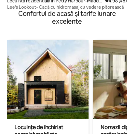
Locuință rezidențială în Petty Harbour-Maddo
Scor mediu de 
4,98 (48)
x Cove
Lee's Lookout- Cadă cu hidromasaj cu vedere pitorească
Confortul de acasă și tarife lunare
excelente
Locuințe de închiriat
Nomazii digital