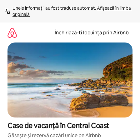
Ignoră
Unele informații au fost traduse automat. 
Afișează în limba 
și
originală
mergi
la
conținut
Închiriază-ți locuința prin Airbnb
Case de vacanță în Central Coast
Găsește și rezervă cazări unice pe Airbnb