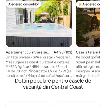
Alegerea oaspeților
Alegerea oaspe
Alegerea oaspeților
Locuință din topu
Apartament cu intrare sepa
Scor mediu de 4,98 din 5, 103 re
4,98 (103)
Casă la țară în Ph
rată în Bateau Bay
Unitate privată - SPA și grătar - Vedere la
apus - lângă magazine și plajă
**Te rugăm să citești cu atenție detaliile
Situat pe malul apei
** *SPA *grătar *NBN ultrarapid *Smart
află refugiul nostru 
TV de 70 inchi *Încărcător EV de 7 kW (se
designer. Ascunsă
aplică o taxă) *Mașină de spălat/uscător
mărginit de pădure
Dotări populare pentru casele de
*fumatul interzis Relaxează-te în această
bijuterie ascunsă s
unitate confortabilă, cu concept deschis,
uluitoare asupra 
vacanță din Central Coast
cu apusuri de soare frumoase în vale,
Bay. Departe de m
completată cu intrare privată, terasă în
cele mai bune plaj
față, cadă cu hidromasaj, grătar, zonă de
atracții din Centra
luat masa în aer liber și o curte în spate.
care te poți relaxa