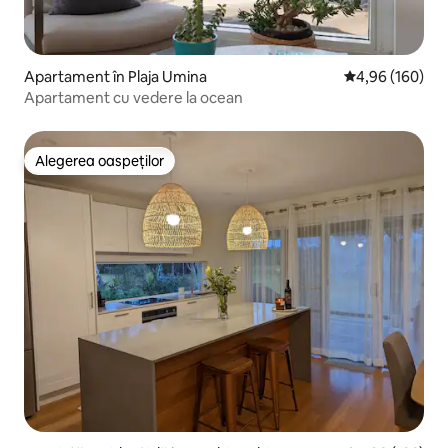
Apartament în Plaja Umina
Scor mediu de 4
4,96 (160)
Apartament cu vedere la ocean
Alegerea oaspeților
Alegerea oaspeților