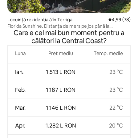
Locuință rezidențială în Terrigal
Scor mediu de 
4,99 (78)
Florida Sunshine. Distanța de mers pe jos până la
Care e cel mai bun moment pentru a
abundență.
călători la Central Coast?
Luna
Preț mediu
Temp. medie
Ian.
1.513 L RON
23 °C
Feb.
1.187 L RON
23 °C
Mar.
1.146 L RON
22 °C
Apr.
1.282 L RON
20 °C