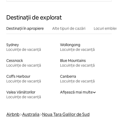
Destinații de explorat
Destinații în apropiere
Alte tipuri de cazări
Locuri emblem
Sydney
Wollongong
Locuințe de vacanță
Locuințe de vacanță
Cessnock
Blue Mountains
Locuințe de vacanță
Locuințe de vacanță
Coffs Harbour
Canberra
Locuințe de vacanță
Locuințe de vacanță
Valea Vânătorilor
Afișează mai multe
Locuințe de vacanță
Airbnb
Australia
Noua Țara Galilor de Sud