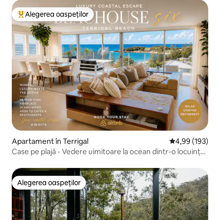
Alegerea oaspeților
Locuință din topul categoriei Alegerea oaspeților
Apartament în Terrigal
Scor mediu de 4
4,99 (193)
Case pe plajă - Vedere uimitoare la ocean dintr-o locuință
elegantă
Alegerea oaspeților
Alegerea oaspeților