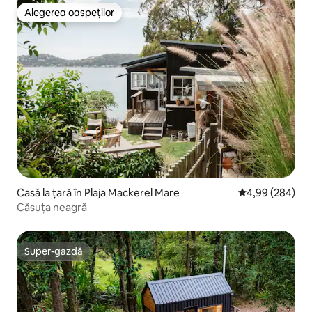
Alegerea oaspeților
Alegerea oaspeților
Casă la țară în Plaja Mackerel Mare
Scor mediu de 4
4,99 (284)
Căsuța neagră
Super-gazdă
Super-gazdă