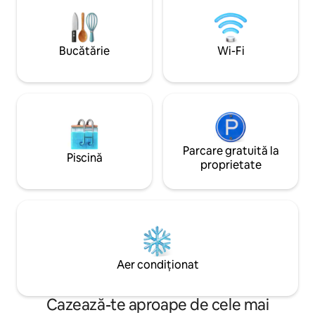
🌊La doar câteva minute de plaje
Trezește-te în sune
uimitoare (The Entrance, Shelly Beach,
ancorelor bărcilor
Terrigal), multe terenuri de golf și o
cu priveliști cu apă
mulțime de cafenele și magazine
redescoperă plăceri
Bucătărie
Wi-Fi
alimentare - poziționate perfect atât
într-un cadru care 
pentru relaxare, cât și pentru aventură.
distanță.
Parcare gratuită la
Piscină
proprietate
Aer condiționat
Cazează-te aproape de cele mai