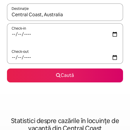
Destinație
Când se încarcă rezultatele, navighează folosind tastele săgeată î
Check-in
Check-out
Caută
Statistici despre cazările în locuințe de
vacanță din Central Coast