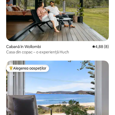
Cabană în Wollombi
Scor mediu de
4,88 (8)
Casa din copac – o experiență Huch
Alegerea oaspeților
Locuință din topul categoriei Alegerea oaspeților