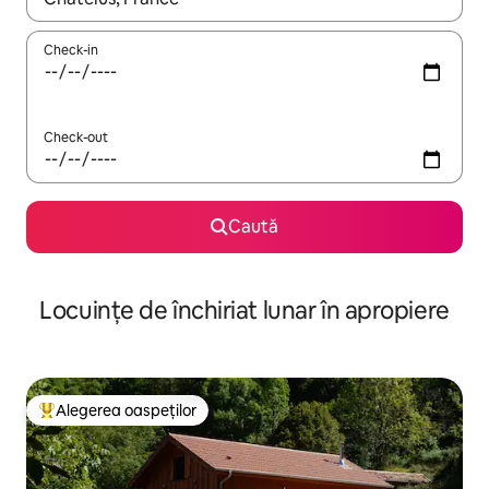
Check-in
Check-out
Caută
Locuințe de închiriat lunar în apropiere
Alegerea oaspeților
Locuință din topul categoriei Alegerea oaspeților