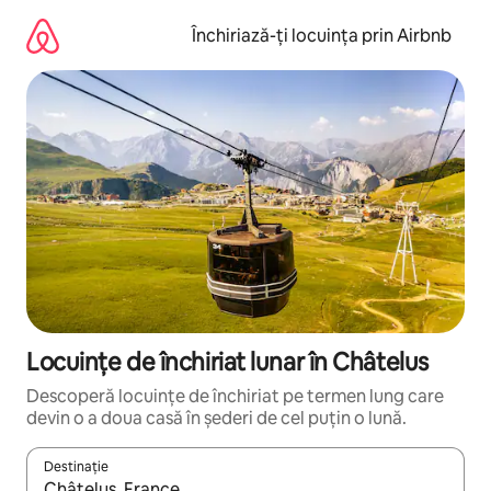
Ignoră
și
Închiriază-ți locuința prin Airbnb
mergi
la
conținut
Locuințe de închiriat lunar în Châtelus
Descoperă locuințe de închiriat pe termen lung care
devin o a doua casă în șederi de cel puțin o lună.
Destinație
Când se încarcă rezultatele, navighează folosind tastele săgeată î