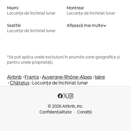
Miami
Montreal
Locuințe de închiriat lunar
Locuințe de închiriat lunar
Seattle
Afișează mai multe
Locuințe de închiriat lunar
*Se pot aplica unele excluziuni în anumite zone geografice și
pentru unele proprietăți.
Airbnb
Franța
Auvergne-Rhône-Alpes
Isère
Châtelus
Locuințe de închiriat lunar
© 2026 Airbnb, Inc.
Confidențialitate
Condiții