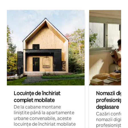
Locuințe de închiriat
Nomazii digital
complet mobilate
profesioniștii a
deplasare
De la cabane montane
liniștite până la apartamente
Cazări confort
urbane convenabile, aceste
nomazii digitali
locuințe de închiriat mobilate
profesioniștii 