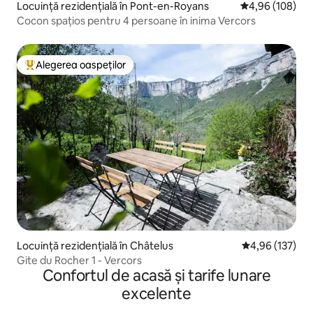
Locuință rezidențială în Pont-en-Royans
Scor mediu de 4
4,96 (108)
Cocon spațios pentru 4 persoane în inima Vercors
Alegerea oaspeților
Locuință din topul categoriei Alegerea oaspeților
Locuință rezidențială în Châtelus
Scor mediu de 4
4,96 (137)
Gite du Rocher 1 - Vercors
Confortul de acasă și tarife lunare
excelente