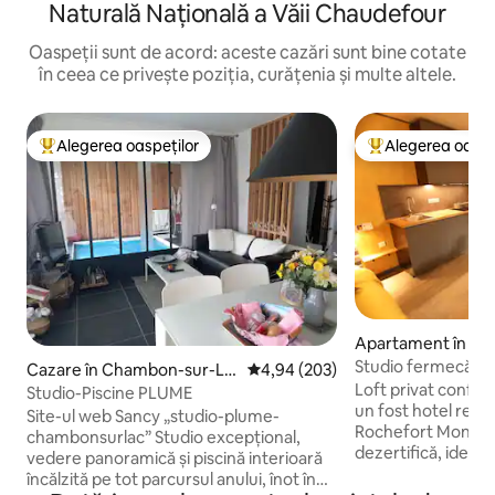
Naturală Națională a Văii Chaudefour
Oaspeții sunt de acord: aceste cazări sunt bine cotate
în ceea ce privește poziția, curățenia și multe altele.
Alegerea oaspeților
Alegerea oaspe
Locuință din topul categoriei Alegerea oaspeților
Locuință din topu
Apartament în Ro
ontagne
Studio fermecător
Cazare în Chambon-sur-La
Scor mediu de 4,94 din 5, 203 re
4,94 (203)
completă, aer cond
Loft privat conforta
c
Studio-Piscine PLUME
un fost hotel renov
Site-ul web Sancy „studio-plume-
Rochefort Montag
chambonsurlac” Studio excepțional,
dezertifică, ideal 
vedere panoramică și piscină interioară
descoperirea regi
încălzită pe tot parcursul anului, înot în
și a lanțului munt