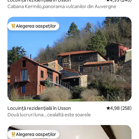
Cabana Kermilo,panorama vulcanilor din Auvergne
Alegerea oaspeților
Locuință din topul categoriei Alegerea oaspeților
Locuință rezidențială în Usson
Scor mediu de 4
4,98 (258)
Două lucruri luna...cealaltă este soarele
Alegerea oaspeților
Locuință din topul categoriei Alegerea oaspeților