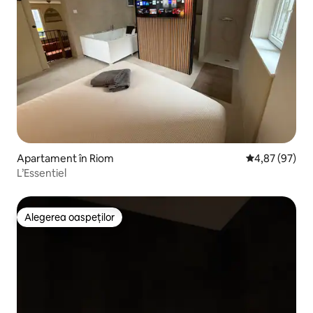
Apartament în Riom
Scor mediu de 
4,87 (97)
L’Essentiel
Alegerea oaspeților
Alegerea oaspeților