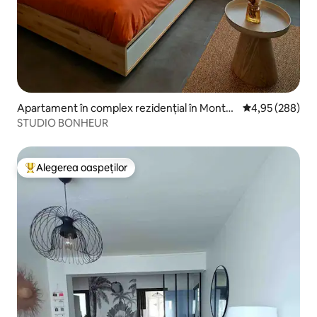
Apartament în complex rezidențial în Mont-
Scor mediu de 4
4,95 (288)
Dore
STUDIO BONHEUR
Alegerea oaspeților
Locuință din topul categoriei Alegerea oaspeților