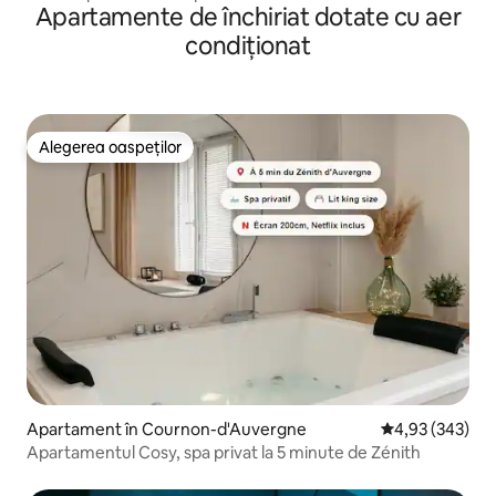
Apartamente de închiriat dotate cu aer
condiționat
Alegerea oaspeților
Alegerea oaspeților
Apartament în Cournon-d'Auvergne
Scor mediu de 4
4,93 (343)
Apartamentul Cosy, spa privat la 5 minute de Zénith