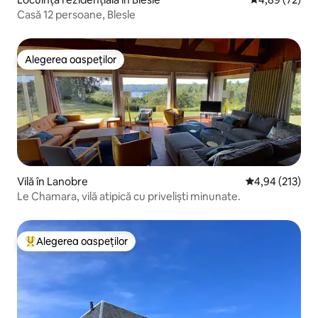
Casă 12 persoane, Blesle
Alegerea oaspeților
Alegerea oaspeților
Vilă în Lanobre
Scor mediu de 4
4,94 (213)
Le Chamara, vilă atipică cu priveliști minunate.
Alegerea oaspeților
Locuință din topul categoriei Alegerea oaspeților