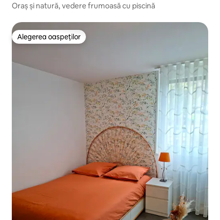
ères
Oraș și natură, vedere frumoasă cu piscină
Alegerea oaspeților
Alegerea oaspeților