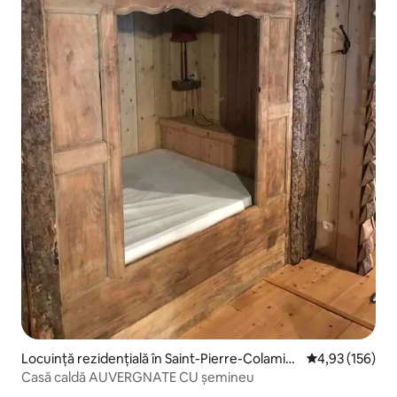
Locuință rezidențială în Saint-Pierre-Colamin
Scor mediu de 4
4,93 (156)
e
Casă caldă AUVERGNATE CU șemineu