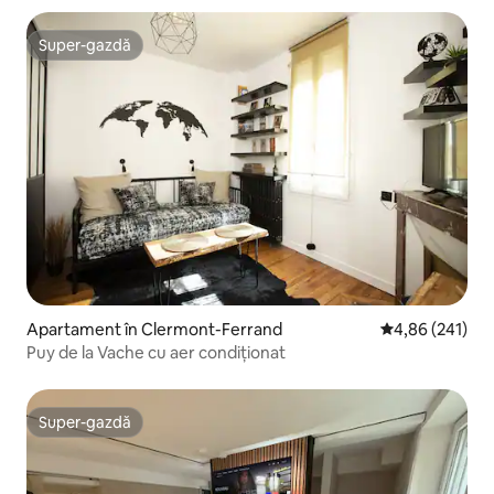
Super-gazdă
Super-gazdă
Apartament în Clermont-Ferrand
Scor mediu de 4
4,86 (241)
Puy de la Vache cu aer condiționat
Super-gazdă
Super-gazdă