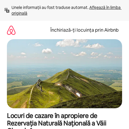
Ignoră
Unele informații au fost traduse automat. 
Afișează în limba 
și
originală
mergi
la
conținut
Închiriază-ți locuința prin Airbnb
Locuri de cazare în apropiere de
Rezervația Naturală Națională a Văii