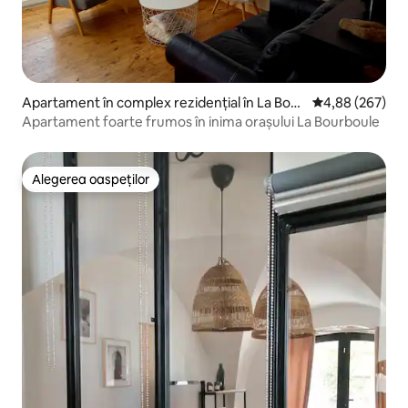
Apartament în complex rezidențial în La Bour
Scor mediu de 4
4,88 (267)
boule
Apartament foarte frumos în inima orașului La Bourboule
Alegerea oaspeților
Alegerea oaspeților