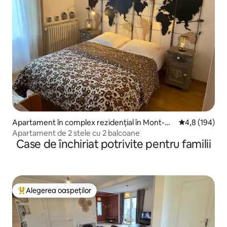
Apartament în complex rezidențial în Mont-Do
Scor mediu de 
4,8 (194)
re
Apartament de 2 stele cu 2 balcoane
Case de închiriat potrivite pentru familii
Alegerea oaspeților
Locuință din topul categoriei Alegerea oaspeților