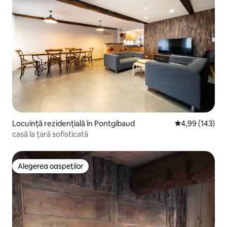
Locuință rezidențială în Pontgibaud
Scor mediu de 4
4,99 (143)
casă la țară sofisticată
Alegerea oaspeților
Alegerea oaspeților