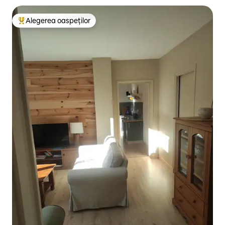
Alegerea oaspeților
Locuință din topul categoriei Alegerea oaspeților