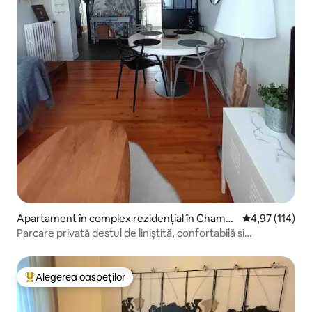
Apartament în complex rezidențial în Chamali
Scor mediu de 4
4,97 (114)
ères
Parcare privată destul de liniștită, confortabilă și
luminoasă, cu parcare privată
Alegerea oaspeților
Locuință din topul categoriei Alegerea oaspeților