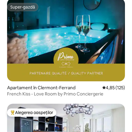
Super-gazdă
Super-gazdă
Apartament în Clermont-Ferrand
Scor mediu de 4
4,85 (125)
French Kiss - Love Room by Primo Conciergerie
Alegerea oaspeților
Locuință din topul categoriei Alegerea oaspeților