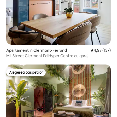
Apartament în Clermont-Ferrand
Scor mediu de 4
4,97 (137)
ML Street Clermont Fd Hyper Centre cu garaj
Alegerea oaspeților
Alegerea oaspeților