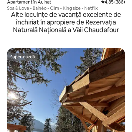
Apartament în Aulnat
Scor mediu de 4
4,85 (386)
Spa & Love - Balnéo - Clim - King size - Netflix
Alte locuințe de vacanță excelente de
închiriat în apropiere de Rezervația
Naturală Națională a Văii Chaudefour
Super-gazdă
Super-gazdă