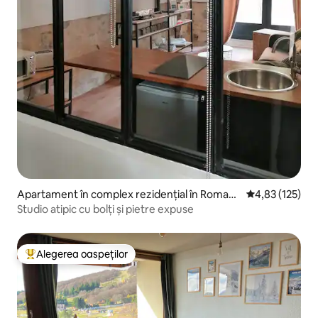
Apartament în complex rezidențial în Romag
Scor mediu de 4
4,83 (125)
nat
Studio atipic cu bolți și pietre expuse
Alegerea oaspeților
Locuință din topul categoriei Alegerea oaspeților