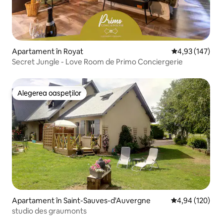
Apartament în Royat
Scor mediu de 4
4,93 (147)
Secret Jungle - Love Room de Primo Conciergerie
Alegerea oaspeților
Alegerea oaspeților
Apartament în Saint-Sauves-d'Auvergne
Scor mediu de 4
4,94 (120)
studio des graumonts