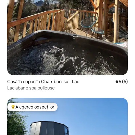
Casă în copac în Chambon-sur-Lac
Scor medi
5 (6)
Lac'abane spa'bulleuse
Alegerea oaspeților
Locuință din topul categoriei Alegerea oaspeților