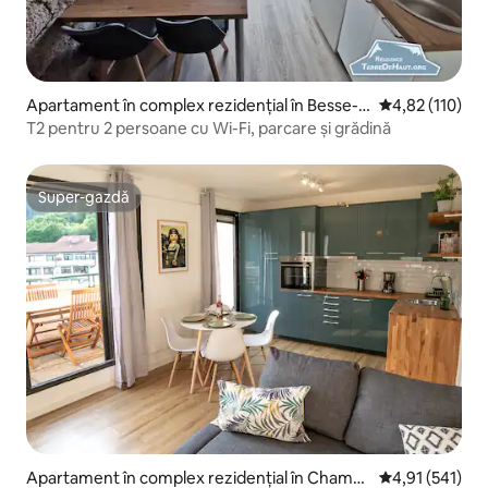
Apartament în complex rezidențial în Besse-e
Scor mediu de 4
4,82 (110)
t-Saint-Anastaise
T2 pentru 2 persoane cu Wi-Fi, parcare și grădină
Super-gazdă
Super-gazdă
Apartament în complex rezidențial în Chamali
Scor mediu de 4
4,91 (541)