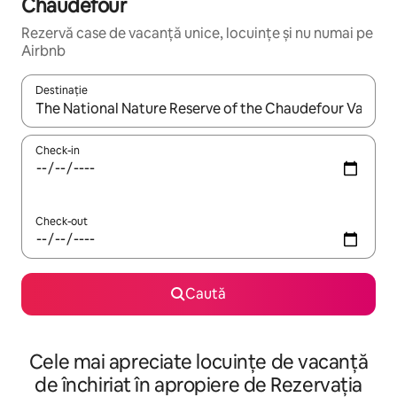
Chaudefour
Rezervă case de vacanță unice, locuințe și nu numai pe
Airbnb
Destinație
Când se încarcă rezultatele, navighează folosind tastele săgeată î
Check-in
Check-out
Caută
Cele mai apreciate locuințe de vacanță
de închiriat în apropiere de Rezervația