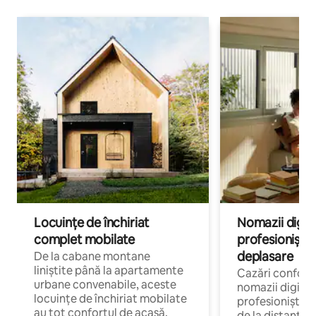
Locuințe de închiriat
Nomazii digital
complet mobilate
profesioniștii a
deplasare
De la cabane montane
liniștite până la apartamente
Cazări confort
urbane convenabile, aceste
nomazii digitali
locuințe de închiriat mobilate
profesioniștii 
au tot confortul de acasă.
de la distanță, 