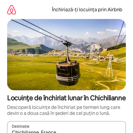
Ignoră
și
Închiriază-ți locuința prin Airbnb
mergi
la
conținut
Locuințe de închiriat lunar în Chichilianne
Descoperă locuințe de închiriat pe termen lung care
devin o a doua casă în șederi de cel puțin o lună.
Destinație
Când se încarcă rezultatele, navighează folosind tastele săgeată î