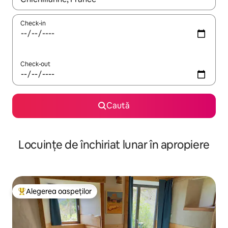
Check-in
Check-out
Caută
Locuințe de închiriat lunar în apropiere
Alegerea oaspeților
Locuință din topul categoriei Alegerea oaspeților