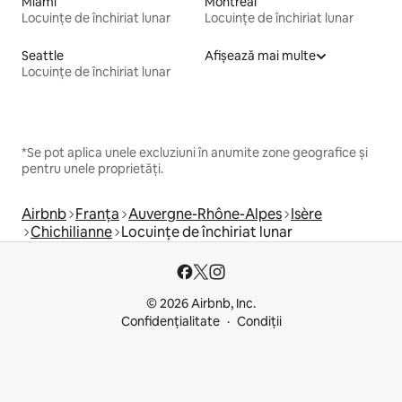
Miami
Montreal
Locuințe de închiriat lunar
Locuințe de închiriat lunar
Seattle
Afișează mai multe
Locuințe de închiriat lunar
*Se pot aplica unele excluziuni în anumite zone geografice și
pentru unele proprietăți.
Airbnb
Franța
Auvergne-Rhône-Alpes
Isère
Chichilianne
Locuințe de închiriat lunar
© 2026 Airbnb, Inc.
Confidențialitate
Condiții