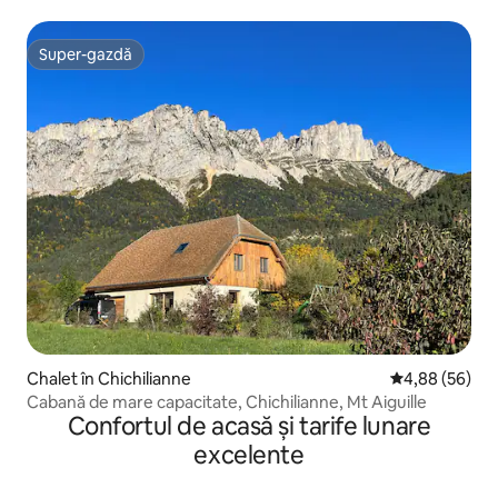
Super-gazdă
Super-gazdă
Chalet în Chichilianne
Scor mediu de 
4,88 (56)
Cabană de mare capacitate, Chichilianne, Mt Aiguille
Confortul de acasă și tarife lunare
excelente