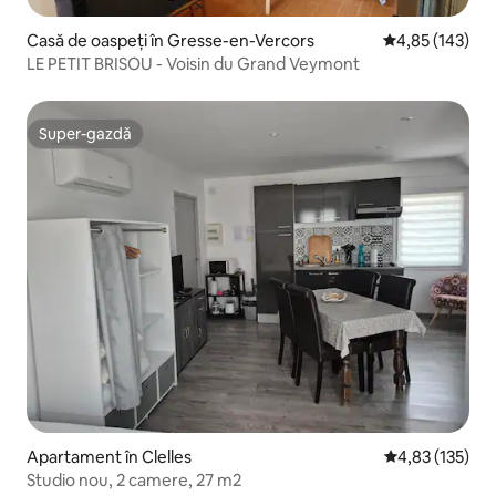
Casă de oaspeți în Gresse-en-Vercors
Scor mediu de 4
4,85 (143)
LE PETIT BRISOU - Voisin du Grand Veymont
Super-gazdă
Super-gazdă
Apartament în Clelles
Scor mediu de 4
4,83 (135)
Studio nou, 2 camere, 27 m2