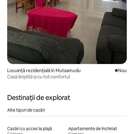
Locuință rezidențială în Mutsamudu
Cazare n
Nou
Casă liniștită și cu tot confortul
Destinații de explorat
Alte tipuri de cazări
Cazări cu acces la plajă
Apartamente de închiriat
Comore
Comore