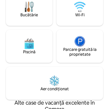
fum pentru siguranță Locație liniș
neuitat.
aproape de magazin
Bucătărie
Wi-Fi
Parcare gratuită la
Piscină
proprietate
Aer condiționat
Alte case de vacanță excelente în