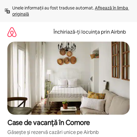
Ignoră
Unele informații au fost traduse automat. 
Afișează în limba 
și
originală
mergi
la
conținut
Închiriază-ți locuința prin Airbnb
Case de vacanță în Comore
Găsește și rezervă cazări unice pe Airbnb