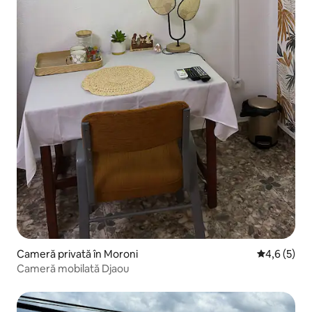
Cameră privată în Moroni
Scor mediu 
4,6 (5)
Cameră mobilată Djaou