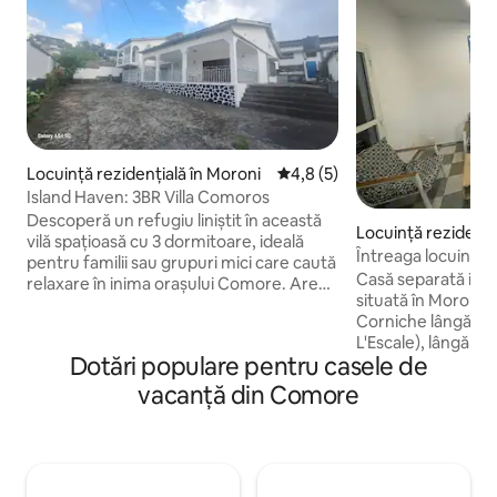
Locuință rezidențială în Moroni
Scor mediu de 4,8 din 5, 5 re
4,8 (5)
Island Haven: 3BR Villa Comoros
Descoperă un refugiu liniștit în această
Locuință rezidenți
vilă spațioasă cu 3 dormitoare, ideală
i
Întreaga locuință a
pentru familii sau grupuri mici care caută
Casă separată idea
relaxare în inima orașului Comore. Are
situată în Moroni 
un design în plan deschis, cu o zonă de
Corniche lângă fa
living luminoasă și aerisită, bucătărie
L'Escale), lângă ce
utilată și un spațiu confortabil de luat
Dotări populare pentru casele de
medicală și vizavi 
masa. Fiecare cameră este mobilată cu
Lângă mare, cu ter
grijă pentru confort, asigurând nopți
vacanță din Comore
bungalou pentru lu
odihnitoare. Situată la doar câteva
Această casă cupr
minute de plaje imaculate și atracții
Bucătărie complet utilată - W
locale, această vilă liniștită combină
viteză - TV cu ecran plat - Aerul
relaxarea și confortul, oferind baza
condiționat este disponibil 
perfectă pentru amintiri de familie de