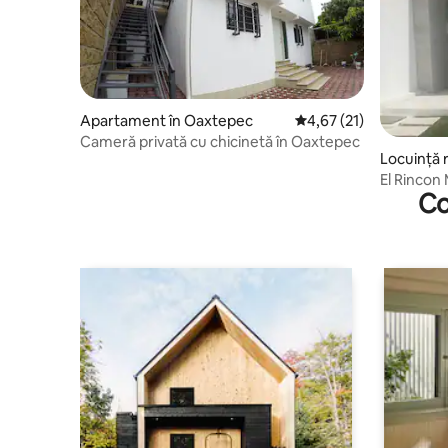
Apartament în Oaxtepec
Scor mediu de 4,67 din 
4,67 (21)
Cameră privată cu chicinetă în Oaxtepec
Locuință r
capan
El Rincon 
Co