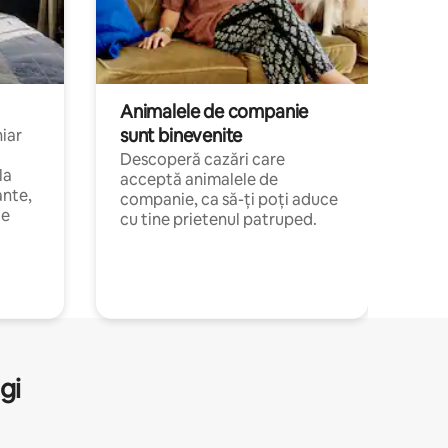
Animalele de companie
sunt binevenite
hiar
Descoperă cazări care
la
acceptă animalele de
ante,
companie, ca să-ți poți aduce
de
cu tine prietenul patruped.
gi