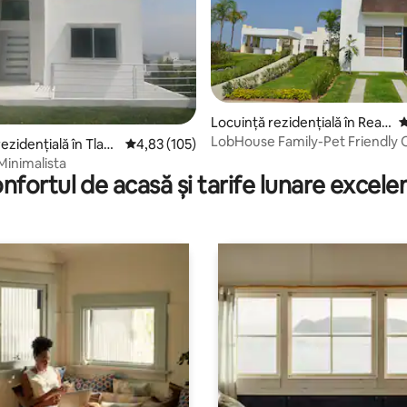
5, 21 recenzii
Locuință rezidențială în Real
S
de Oaxtepec
LobHouse Family-Pet Friendly
ezidențială în Tlaya
Scor mediu de 4,83 din 5, 105 recenzii
4,83 (105)
*Cocoyoc
Minimalista
nfortul de acasă și tarife lunare excele