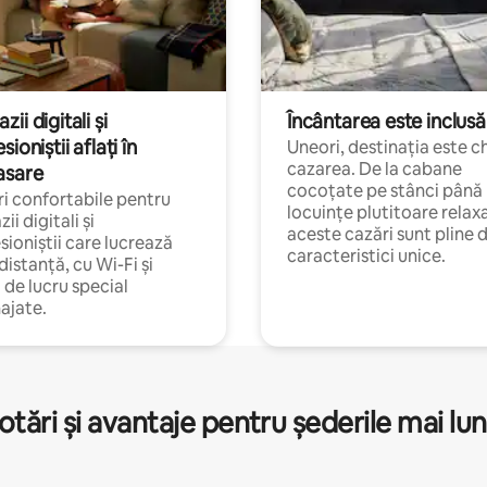
ii digitali și
Încântarea este inclusă
sioniștii aflați în
Uneori, destinația este c
cazarea. De la cabane
asare
cocoțate pe stânci până 
i confortabile pentru
locuințe plutitoare relax
ii digitali și
aceste cazări sunt pline 
sioniștii care lucrează
caracteristici unice.
 distanță, cu Wi-Fi și
i de lucru special
ajate.
otări și avantaje pentru șederile mai lun