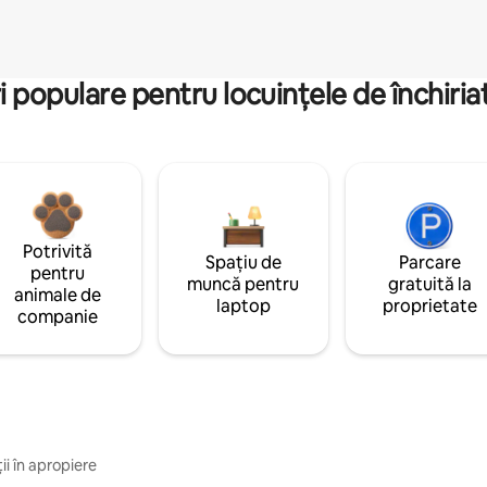
i populare pentru locuințele de închiriat
Potrivită
Spațiu de
Parcare
pentru
muncă pentru
gratuită la
animale de
laptop
proprietate
companie
ii în apropiere