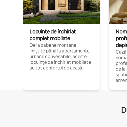
Locuințe de închiriat
Nomaz
complet mobilate
profe
depl
De la cabane montane
liniștite până la apartamente
Cazăr
urbane convenabile, aceste
nomaz
locuințe de închiriat mobilate
profe
au tot confortul de acasă.
de la
spați
amen
D