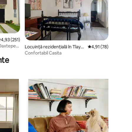
cor mediu de 4,93 din 5, 251 recenzii
4,93 (251)
 Oaxtepec
Locuință rezidențială în Tlayac
Scor mediu de 4,91 din
4,91 (78)
apan
Confortabil Casita
nte