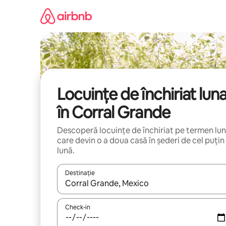
Ignoră
și
mergi
la
conținut
Locuințe de închiriat lun
în Corral Grande
Descoperă locuințe de închiriat pe termen lu
care devin o a doua casă în șederi de cel puțin
lună.
Destinație
Când se încarcă rezultatele, navighează folosind tas
Check-in