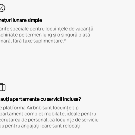
rețuri lunare simple
arife speciale pentru locuințele de vacanță
nchiriate pe termen lung și o singură plată
unară, fără taxe suplimentare.*
auți apartamente cu servicii incluse?
e platforma Airbnb sunt locuințe tip
partament complet mobilate, ideale pentru
ecrutarea de personal, ca locuințe de serviciu
au pentru angajații care sunt relocați.