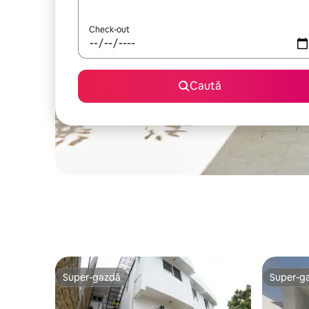
Check-out
Caută
Super-gazdă
Super-g
Super-gazdă
Super-g