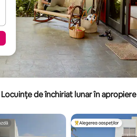
Locuințe de închiriat lunar în apropiere
azdă
Alegerea oaspeților
azdă
Locuință din topul categoriei A