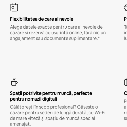
Flexibilitatea de care ai nevoie
P
Alege datele exacte pentru care ai nevoie de
T
cazare și rezervă cu ușurință online, fără niciun
î
angajament sau documente suplimentare.*
l
Spații potrivite pentru muncă, perfecte
C
pentru nomazii digitali
P
Călătorești în scop profesional? Găsește o
a
cazare pentru șederi de lungă durată, cu Wi-Fi
r
de mare viteză și spațiu de muncă special
s
amenajat.