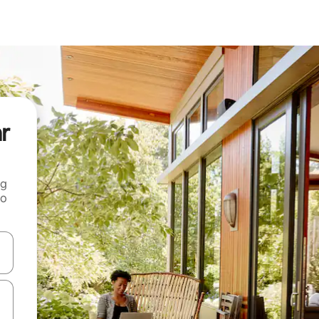
ar
ng
 o
tele săgeată în sus și în jos sau prin gesturi de atingere ori glisare.