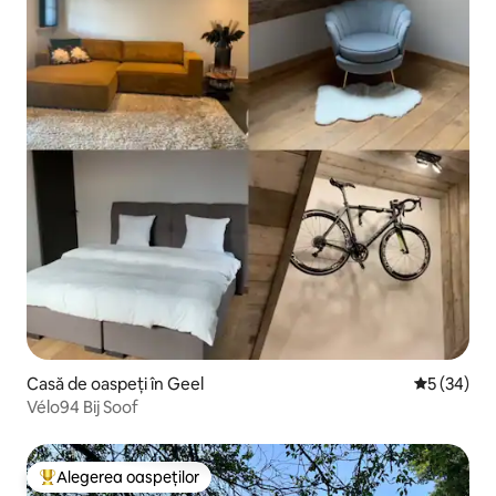
Casă de oaspeți în Geel
Scor mediu 
5 (34)
Vélo94 Bij Soof
Alegerea oaspeților
Locuință din topul categoriei Alegerea oaspeților