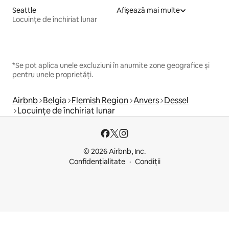
Seattle
Afișează mai multe
Locuințe de închiriat lunar
*Se pot aplica unele excluziuni în anumite zone geografice și
pentru unele proprietăți.
Airbnb
Belgia
Flemish Region
Anvers
Dessel
Locuințe de închiriat lunar
© 2026 Airbnb, Inc.
Confidențialitate
Condiții