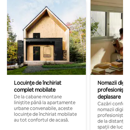
Locuințe de închiriat
Nomazii digital
complet mobilate
profesioniștii a
deplasare
De la cabane montane
liniștite până la apartamente
Cazări confort
urbane convenabile, aceste
nomazii digitali
locuințe de închiriat mobilate
profesioniștii 
au tot confortul de acasă.
de la distanță, 
spații de lucru 