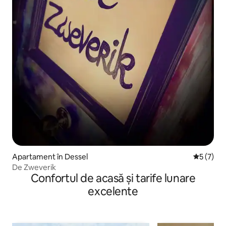
Apartament în Dessel
Scor medi
5 (7)
De Zweverik
Confortul de acasă și tarife lunare
excelente