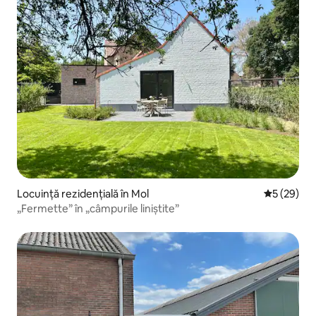
Locuință rezidențială în Mol
Scor mediu 
5 (29)
„Fermette” în „câmpurile liniștite”