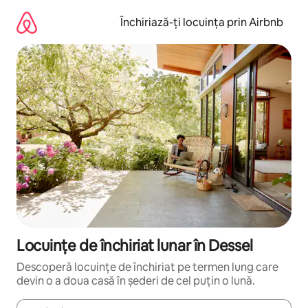
Ignoră
și
Închiriază-ți locuința prin Airbnb
mergi
la
conținut
Locuințe de închiriat lunar în Dessel
Descoperă locuințe de închiriat pe termen lung care
devin o a doua casă în șederi de cel puțin o lună.