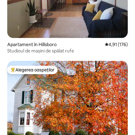
Apartament în Hillsboro
Scor mediu de 4
4,91 (176)
Studioul de mașini de spălat rufe
Alegerea oaspeților
Locuință din topul categoriei Alegerea oaspeților