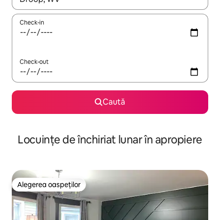
Check-in
Check-out
Caută
Locuințe de închiriat lunar în apropiere
Alegerea oaspeților
Alegerea oaspeților