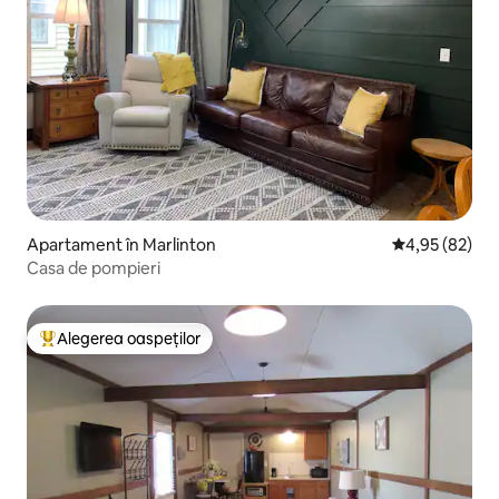
Apartament în Marlinton
Scor mediu de 
4,95 (82)
Casa de pompieri
Alegerea oaspeților
Locuință din topul categoriei Alegerea oaspeților