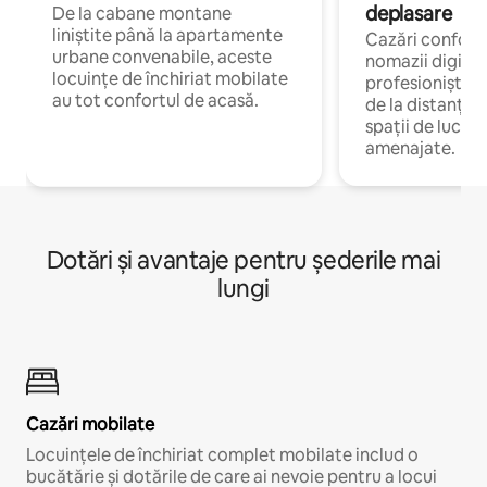
deplasare
De la cabane montane
liniștite până la apartamente
Cazări confort
urbane convenabile, aceste
nomazii digitali
locuințe de închiriat mobilate
profesioniștii 
au tot confortul de acasă.
de la distanță, 
spații de lucru 
amenajate.
Dotări și avantaje pentru șederile mai
lungi
Cazări mobilate
Locuințele de închiriat complet mobilate includ o
bucătărie și dotările de care ai nevoie pentru a locui