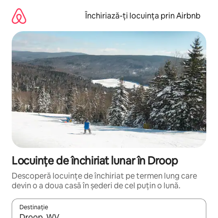
Ignoră
și
Închiriază-ți locuința prin Airbnb
mergi
la
conținut
Locuințe de închiriat lunar în Droop
Descoperă locuințe de închiriat pe termen lung care
devin o a doua casă în șederi de cel puțin o lună.
Destinație
Când se încarcă rezultatele, navighează folosind tastele săgeată î