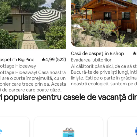
, 475 recenzii
Casă de oaspeți în Bishop
Sc
speți în Big Pine
Scor mediu de 4,99 din 5, 522 recenzii
4,99 (522)
Evadarea iubitorilor
Cottage Hideaway
Ai călătorit până aici, de ce să st
Bucură-te de priveliști lungi, int
Cottage Hideaway! Casa noastră
liniște. Ești pe o parte în grădina 
i are o curte împrejmuită, cu un
noastră ecologică, suntem pe d
onier care trece prin ea. Acesta
parte. Această casă de oaspeți
ă de parcare care poate găzdui
i populare pentru casele de vacanță di
proiectată cu gândul la nevoile t
. Acesta este la mică distanță
completată cu o bucătărie com
e jos de zona centrală a
spălătorie și cadă cu gheare. A
Big Pine este un oraș mic, astfel
construit-o pentru a depăși toa
bările de dimineață și de seară
standardele de eficiență energe
esitate. Baza Sierra de Est are
că este confortabilă iarna și ră
uri minunate de explorat.
vara. Suntem o „companie ver
 de companie mici (30 livre)
certificată CA. Ne străduim să
ise contra unei taxe de 30 USD