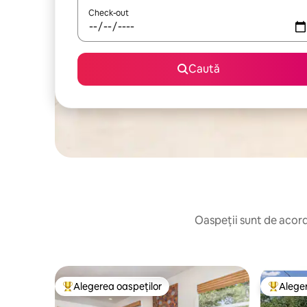
Check-out
Caută
Oaspeții sunt de acord:
Alegerea oaspeților
Aleger
Locuință din topul categoriei Alegerea oaspeților
Locuință