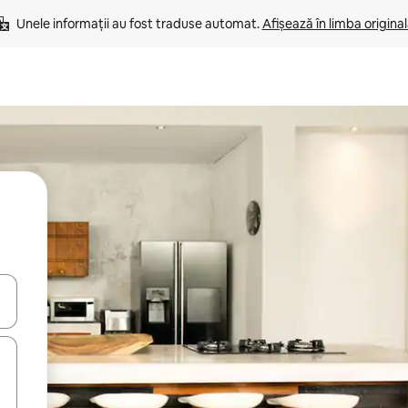
Unele informații au fost traduse automat. 
Afișează în limba origina
tele săgeată în sus și în jos sau prin gesturi de atingere ori glisare.