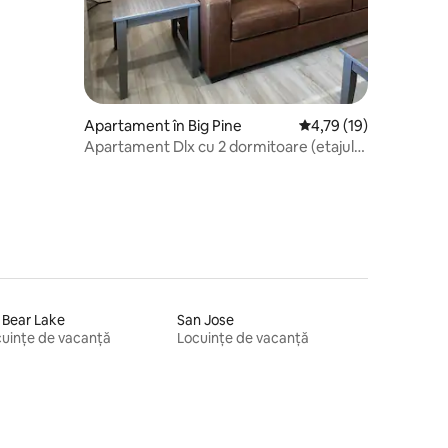
Apartament în Big Pine
Scor mediu de 4,79 din
4,79 (19)
Apartament Dlx cu 2 dormitoare (etajul
2, doar scări)
 Bear Lake
San Jose
uințe de vacanță
Locuințe de vacanță