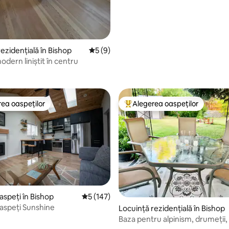
ezidențială în Bishop
Scor mediu de 5 din 5, 9 recenzii
5 (9)
dern liniștit în centru
ea oaspeților
Alegerea oaspeților
 din topul categoriei Alegerea oaspeților
Locuință din topul categoriei A
5, 93 recenzii
aspeți în Bishop
Scor mediu de 5 din 5, 147 recenzii
5 (147)
aspeți Sunshine
Locuință rezidențială în Bishop
Baza pentru alpinism, drumeții,
schi