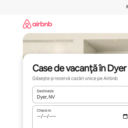
Ignoră
și
mergi
la
conținut
Case de vacanță în Dyer
Găsește și rezervă cazări unice pe Airbnb
Destinație
Când se încarcă rezultatele, navighează folosind tas
Check-in