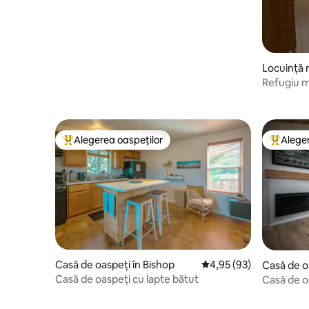
Locuință r
Refugiu mo
Alegerea oaspeților
Aleger
Locuință din topul categoriei Alegerea oaspeților
Locuință
Casă de oaspeți în Bishop
Scor mediu de 4,95 din 
4,95 (93)
Casă de o
Casă de oaspeți cu lapte bătut
Casă de o