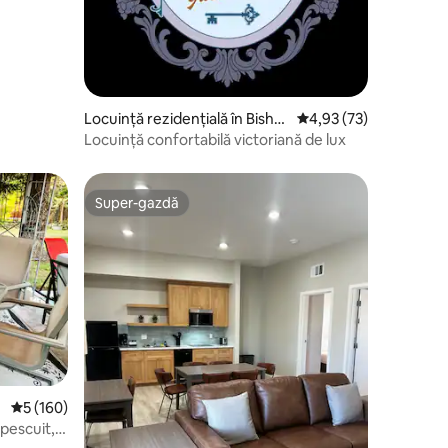
Locuință rezidențială în Bisho
Scor mediu de 4,93 din
4,93 (73)
p
Locuință confortabilă victoriană de lux
Super-gazdă
legerea oaspeților
Super-gazdă
Scor mediu de 5 din 5, 160 recenzii
5 (160)
 pescuit,