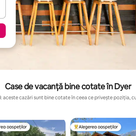
Case de vacanță bine cotate în Dyer
 aceste cazări sunt bine cotate în ceea ce privește poziția, cu
ea oaspeților
Alegerea oaspeților
 din topul categoriei Alegerea oaspeților
Locuință din topul categoriei A