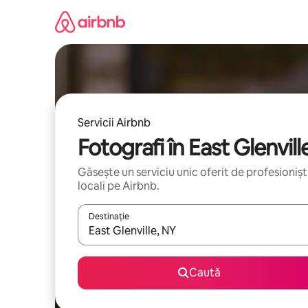
Ignoră
și
mergi
la
conținut
Servicii Airbnb
Fotografi în East Glenvill
Găsește un serviciu unic oferit de profesionișt
locali pe Airbnb.
Destinație
Când se încarcă rezultatele, navighează folosind tas
Caută