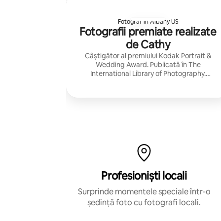
Fotograf în Albany US
Fotografii premiate realizate
de Cathy
Câștigător al premiului Kodak Portrait &
Wedding Award. Publicată în The
International Library of Photography.
Această fotografie a fost afișată pe panoul
publicitar din Times Square, New York.
Profesioniști locali
Surprinde momentele speciale într-o
ședință foto cu fotografi locali.