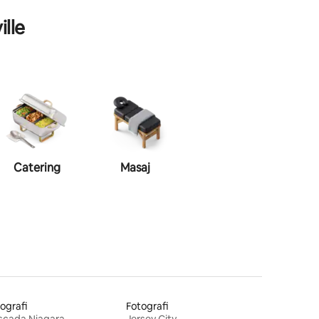
ille
Catering
Masaj
Machiaj
C
ografi
Fotografi