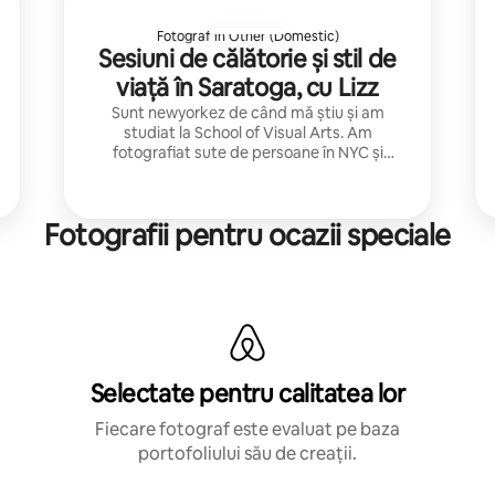
Fotograf în Other (Domestic)
Sesiuni de călătorie și stil de
viață în Saratoga, cu Lizz
Sunt newyorkez de când mă știu și am
studiat la School of Visual Arts. Am
fotografiat sute de persoane în NYC și
Saratoga Springs. Abia aștept să te cunosc!
Fotografii pentru ocazii speciale
Selectate pentru calitatea lor
Fiecare fotograf este evaluat pe baza
portofoliului său de creații.