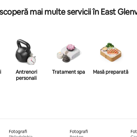
coperă mai multe servicii în East Glenv
i
Antrenori
Tratament spa
Masă preparată
personali
Fotografi
Fotografi
Fot