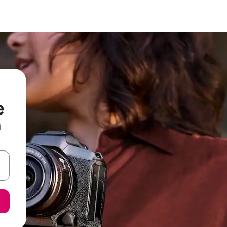
e
i
tele săgeată în sus și în jos sau prin gesturi de atingere ori glisare.