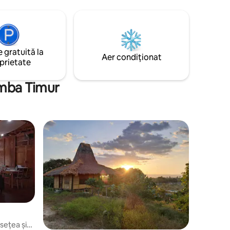
ng. Unwind
he stars
 gratuită la
Aer condiționat
prietate
umba Timur
sețea și