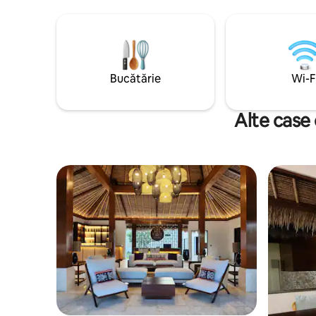
călare pe dealuri este, de asemenea,
25 de min
disponibilă pentru o amintire unică. ・La
de plajă
25 de minute de aeroport ・La 15 minute
de plajă
Bucătărie
Wi-F
Alte case