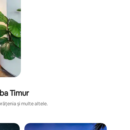
mba Timur
rățenia și multe altele.
Cabană î