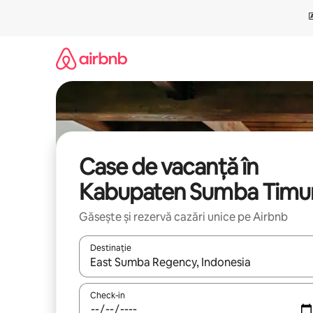
Ignoră
și
mergi
la
conținut
Case de vacanță în
Kabupaten Sumba Timu
Găsește și rezervă cazări unice pe Airbnb
Destinație
Când se încarcă rezultatele, navighează folosind tas
Check-in