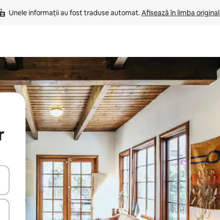
Unele informații au fost traduse automat. 
Afișează în limba origina
r
tele săgeată în sus și în jos sau prin gesturi de atingere ori glisare.