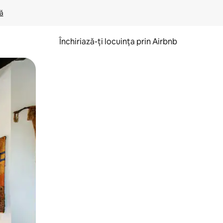
lă
Închiriază-ți locuința prin Airbnb