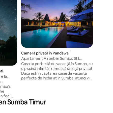
Super-
Super-
Cabană tr
Cabana no
oferă priv
nisipuri 
liniștită.
bucură-te 
exploreaz
Sumba. Camera include deja un mic
dejun exc
la/la zon
Cameră privată în Pandawai
asemenea,
cu costur
Apartament Airbnb în Sumba. Stil
hotelier!
Casa ta perfectă de vacanță în Sumba, cu
o piscină infinită frumoasă și plajă privată!
ai
Dacă ești în căutarea casei de vacanță
e la
perfecte de închiriat în Sumba, atunci vila
a.
noastră este locul tău de vis, la doar 30 de
Sumba’s
metri de mers pe jos de nisip, de mare,
the
de snorkeling... Toate mesele sunt
n feel
disponibile la proprietate. Prețul afișat
ten Sumba Timur
este pentru un apartament pentru o
e,
noapte. Apartamentul are numai vedere
om, and an
la grădină.