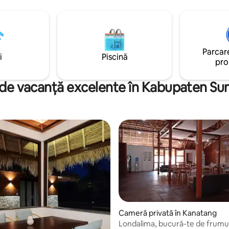
open view space. Enjoy sunrises, sunsets,
ute de aeroport ・La 15 minute
stargazing, and horseback ridi
around a cozy campfire under t
and truly relax in nature. ・25 mins from
airport ・15 mins from beach
Parcare
i
Piscină
pro
 de vacanță excelente în Kabupaten S
Cameră privată în Kanatang
Londalima, bucură-te de frumu