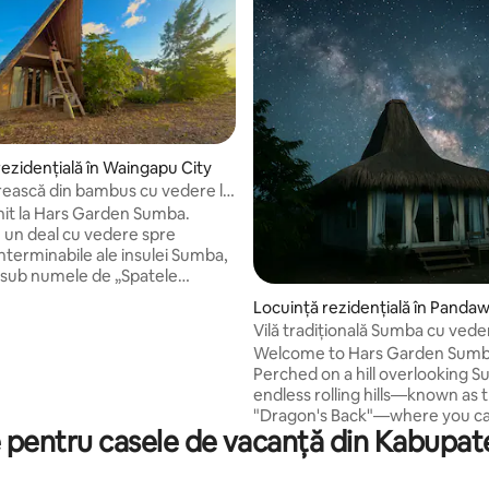
rezidențială în Waingapu City
rească din bambus cu vedere la
n 5, 8 recenzii
Back
enit la Hars Garden Sumba.
e un deal cu vedere spre
interminabile ale insulei Sumba,
sub numele de „Spatele
i”, unde o poți simți pe Mama
Locuință rezidențială în Pandaw
Vilă tradițională Sumba cu veder
unei păsări care dă din aripi, cu
Dragon's Back
Welcome to Hars Garden Sumb
, 1 baie și un spațiu cu vedere
Perched on a hill overlooking 
ura de
endless rolling hills—known as 
 uimitoare, apusuri de soare
"Dragon's Back"—where you ca
ie respirația și de un cer plin de
e pentru casele de vacanță din Kabupa
Mother Earth. This villa is crafted in
 focului de tabără. Plimbarea
traditional Sumba "Marapu" styl
 dealuri este, de asemenea,
featuring 1 bedroom, 1 bathro
 pentru o amintire unică. ・La