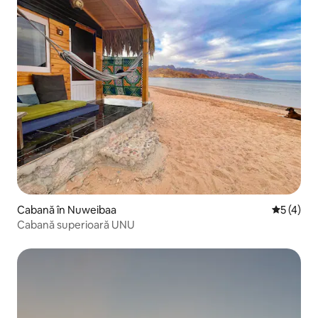
Cabană în Nuweibaa
Scor medi
5 (4)
Cabană superioară UNU