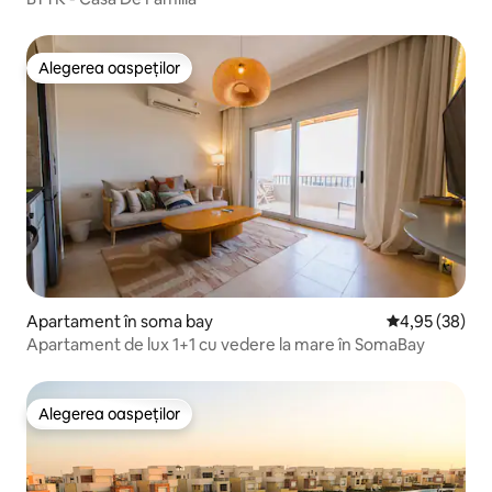
Alegerea oaspeților
Alegerea oaspeților
Apartament în soma bay
Scor mediu de 
4,95 (38)
Apartament de lux 1+1 cu vedere la mare în SomaBay
Alegerea oaspeților
Alegerea oaspeților