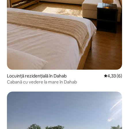
Locuință rezidențială în Dahab
Scor mediu de
4,33 (6)
Cabană cu vedere la mare în Dahab