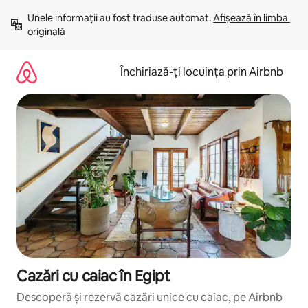
Ignoră
Unele informații au fost traduse automat. 
Afișează în limba 
și
originală
mergi
la
conținut
Închiriază-ți locuința prin Airbnb
Cazări cu caiac în Egipt
Descoperă și rezervă cazări unice cu caiac, pe Airbnb