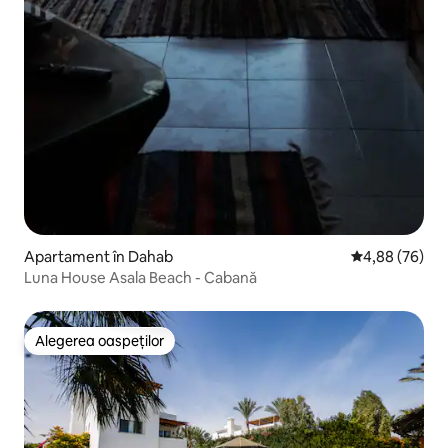
Apartament în Dahab
Scor mediu de 
4,88 (76)
Luna House Asala Beach - Cabană
Alegerea oaspeților
Alegerea oaspeților