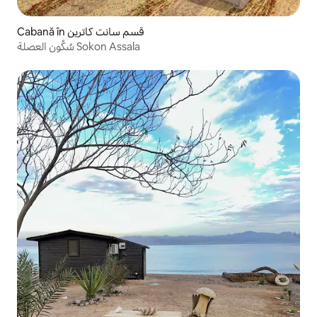
Cabană în قسم سانت كاترين
سُكُون العصلة Sokon Assala