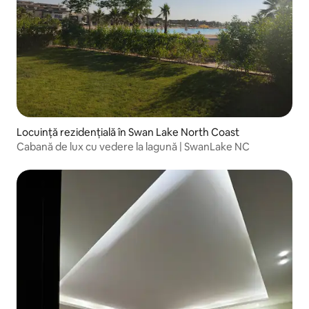
Locuință rezidențială în Swan Lake North Coast
Cabană de lux cu vedere la lagună | SwanLake NC