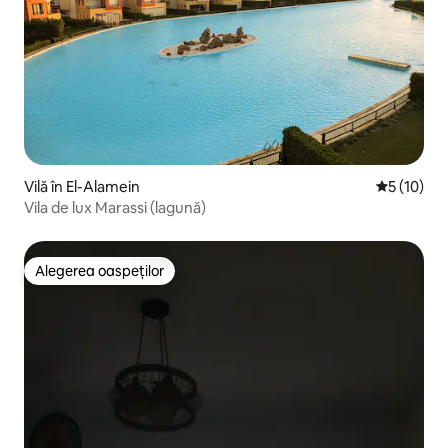
Vilă în El-Alamein
Scor mediu
5 (10)
Vila de lux Marassi (lagună)
Alegerea oaspeților
Alegerea oaspeților