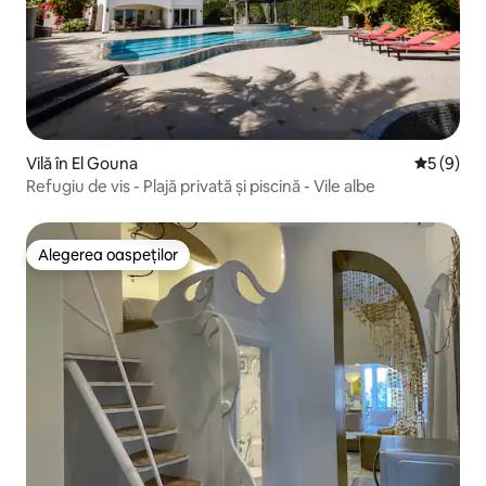
Vilă în El Gouna
Scor medi
5 (9)
Refugiu de vis - Plajă privată și piscină - Vile albe
Alegerea oaspeților
Alegerea oaspeților