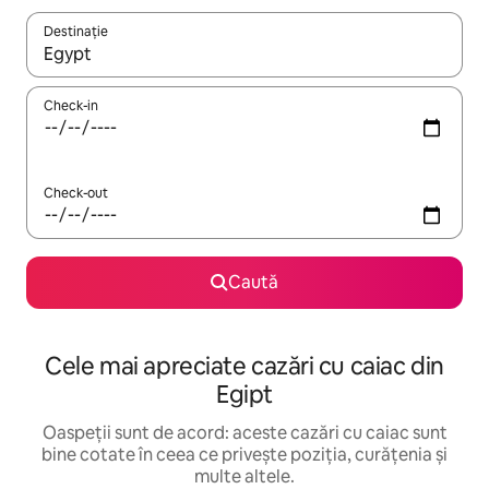
Destinație
Când se încarcă rezultatele, navighează folosind tastele săgeată î
Check-in
Check-out
Caută
Cele mai apreciate cazări cu caiac din
Egipt
Oaspeții sunt de acord: aceste cazări cu caiac sunt
bine cotate în ceea ce privește poziția, curățenia și
multe altele.