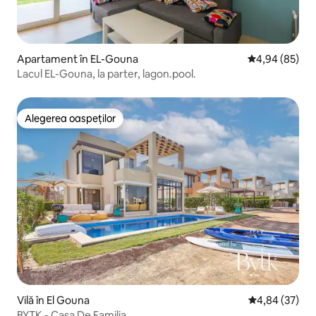
Apartament în EL-Gouna
Scor mediu de 
4,94 (85)
Lacul EL-Gouna, la parter, lagon.pool.
Alegerea oaspeților
Alegerea oaspeților
Vilă în El Gouna
Scor mediu de 
4,84 (37)
BYTK - Casa De Familia