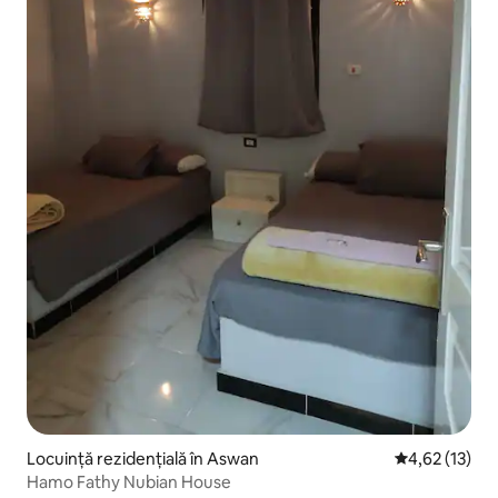
Locuință rezidențială în Aswan
Scor mediu de
4,62 (13)
Hamo Fathy Nubian House