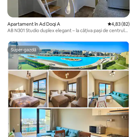
Apartament în Ad Doqi A
Scor mediu de 
4,83 (82)
AB N301 Studio duplex elegant – la câțiva pași de centrul
orașului
Super-gazdă
Super-gazdă