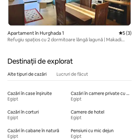
Apartament în Hurghada 1
Scor medi
5 (3)
Refugiu spațios cu 2 dormitoare lângă lagună | Makadi
Heights
Destinații de explorat
Alte tipuri de cazări
Lucruri de făcut
Cazări în case înșiruite
Cazări în camere private cu baie
Egipt
Egipt
Cazări în corturi
Camere de hotel
Egipt
Egipt
Cazări în cabane în natură
Pensiuni cu mic dejun
Egipt
Egipt