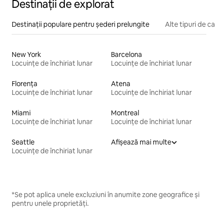
Destinații de explorat
Destinații populare pentru șederi prelungite
Alte tipuri de caz
New York
Barcelona
Locuințe de închiriat lunar
Locuințe de închiriat lunar
Florența
Atena
Locuințe de închiriat lunar
Locuințe de închiriat lunar
Miami
Montreal
Locuințe de închiriat lunar
Locuințe de închiriat lunar
Seattle
Afișează mai multe
Locuințe de închiriat lunar
*Se pot aplica unele excluziuni în anumite zone geografice și
pentru unele proprietăți.