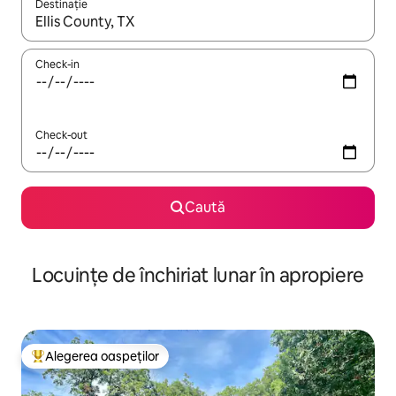
Destinație
Când se încarcă rezultatele, navighează folosind tastele săgeată î
Check-in
Check-out
Caută
Locuințe de închiriat lunar în apropiere
Alegerea oaspeților
Locuință din topul categoriei Alegerea oaspeților