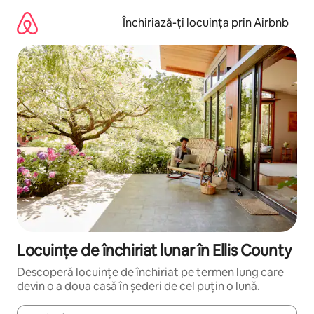
Ignoră
și
Închiriază-ți locuința prin Airbnb
mergi
la
conținut
Locuințe de închiriat lunar în Ellis County
Descoperă locuințe de închiriat pe termen lung care
devin o a doua casă în șederi de cel puțin o lună.