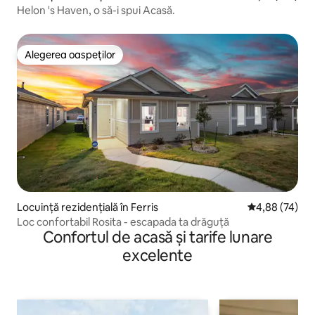
Helon 's Haven, o să-i spui Acasă.
Alegerea oaspeților
Alegerea oaspeților
Locuință rezidențială în Ferris
Scor mediu de 
4,88 (74)
Loc confortabil Rosita - escapada ta drăguță
Confortul de acasă și tarife lunare
excelente