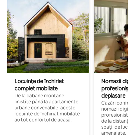
Locuințe de închiriat
Nomazii digital
complet mobilate
profesioniștii a
deplasare
De la cabane montane
liniștite până la apartamente
Cazări confort
urbane convenabile, aceste
nomazii digitali
locuințe de închiriat mobilate
profesioniștii 
au tot confortul de acasă.
de la distanță, 
spații de lucru 
amenajate.