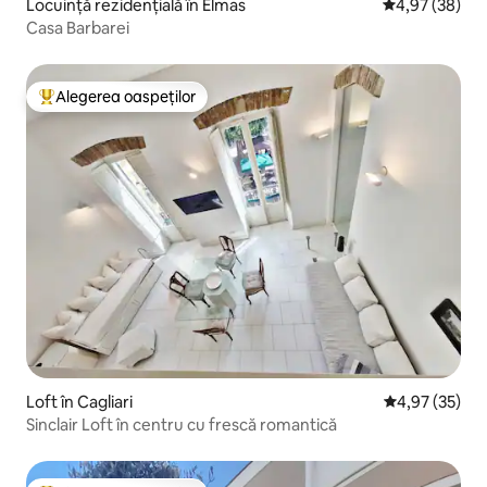
Locuință rezidențială în Elmas
Scor mediu de 
4,97 (38)
Casa Barbarei
Alegerea oaspeților
Locuință din topul categoriei Alegerea oaspeților
Loft în Cagliari
Scor mediu de 
4,97 (35)
Sinclair Loft în centru cu frescă romantică