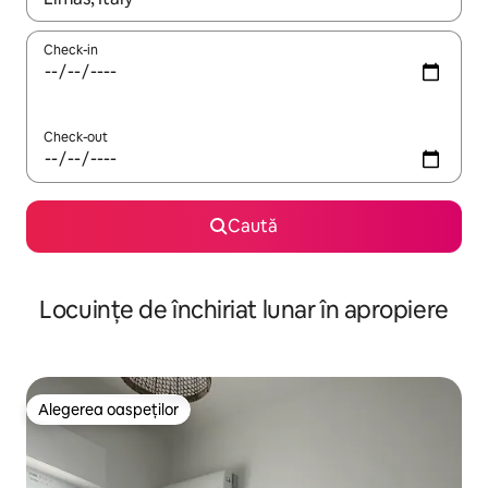
Check-in
Check-out
Caută
Locuințe de închiriat lunar în apropiere
Alegerea oaspeților
Alegerea oaspeților