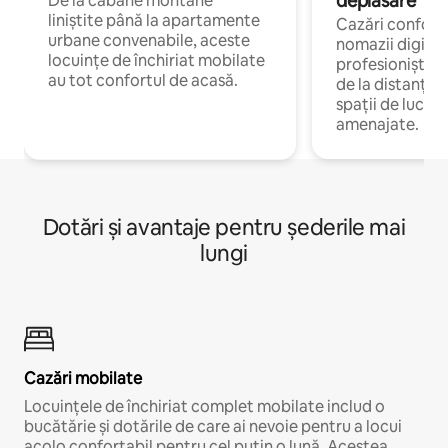
deplasare
De la cabane montane
liniștite până la apartamente
Cazări confort
urbane convenabile, aceste
nomazii digitali
locuințe de închiriat mobilate
profesioniștii 
au tot confortul de acasă.
de la distanță, 
spații de lucru 
amenajate.
Dotări și avantaje pentru șederile mai
lungi
Cazări mobilate
Locuințele de închiriat complet mobilate includ o
bucătărie și dotările de care ai nevoie pentru a locui
acolo confortabil pentru cel puțin o lună. Acestea