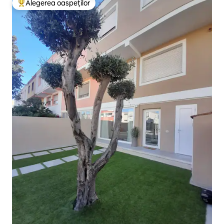
Alegerea oaspeților
Locuință din topul categoriei Alegerea oaspeților