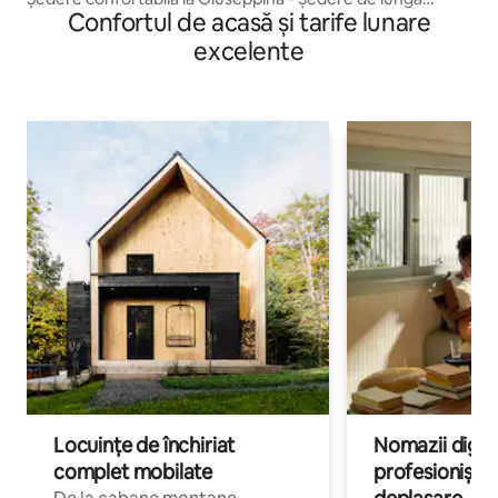
Confortul de acasă și tarife lunare
durată - Muncă și relaxare
excelente
Locuințe de închiriat
Nomazii digital
complet mobilate
profesioniștii a