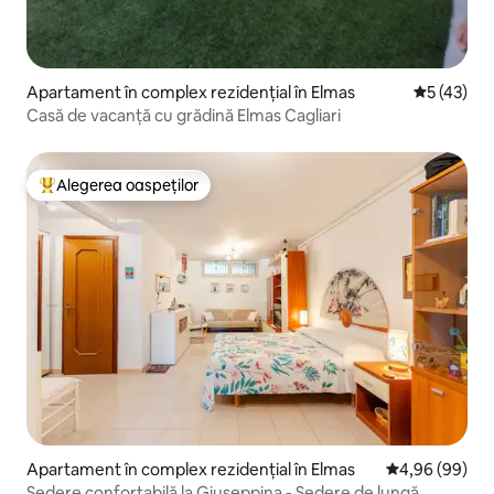
Apartament în complex rezidențial în Elmas
Scor mediu
5 (43)
Casă de vacanță cu grădină Elmas Cagliari
Alegerea oaspeților
Locuință din topul categoriei Alegerea oaspeților
Apartament în complex rezidențial în Elmas
Scor mediu de 
4,96 (99)
Ședere confortabilă la Giuseppina - Ședere de lungă