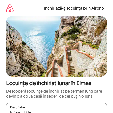
Ignoră
și
Închiriază-ți locuința prin Airbnb
mergi
la
conținut
Locuințe de închiriat lunar în Elmas
Descoperă locuințe de închiriat pe termen lung care
devin o a doua casă în șederi de cel puțin o lună.
Destinație
Când se încarcă rezultatele, navighează folosind tastele săgeată î