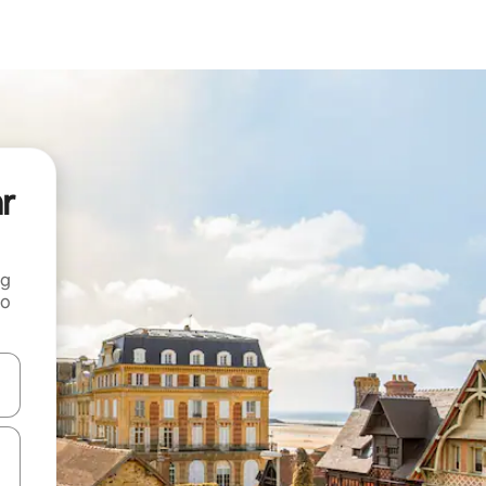
ar
ng
 o
tele săgeată în sus și în jos sau prin gesturi de atingere ori glisare.