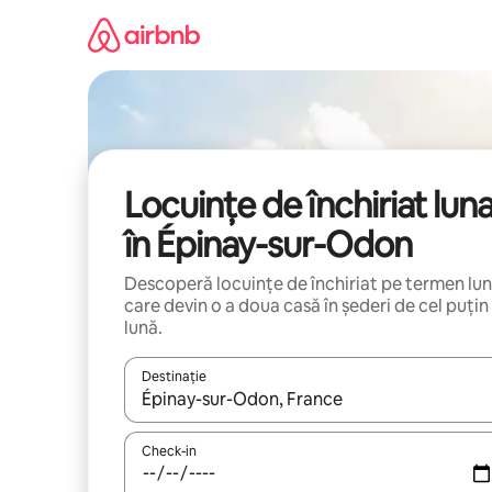
Ignoră
și
mergi
la
conținut
Locuințe de închiriat lun
în Épinay-sur-Odon
Descoperă locuințe de închiriat pe termen lu
care devin o a doua casă în șederi de cel puțin
lună.
Destinație
Când se încarcă rezultatele, navighează folosind tas
Check-in