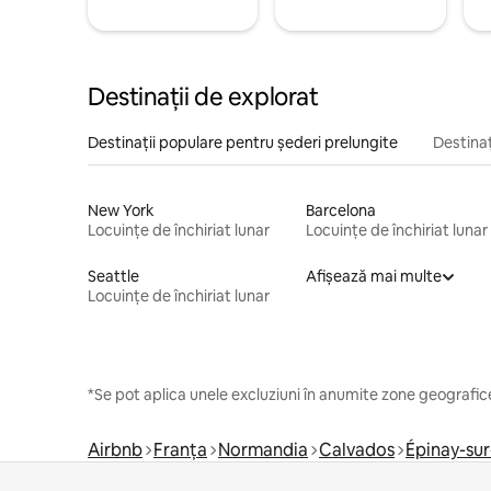
Destinații de explorat
Destinații populare pentru șederi prelungite
Destinaț
New York
Barcelona
Locuințe de închiriat lunar
Locuințe de închiriat lunar
Seattle
Afișează mai multe
Locuințe de închiriat lunar
*Se pot aplica unele excluziuni în anumite zone geografice
Airbnb
Franța
Normandia
Calvados
Épinay-su