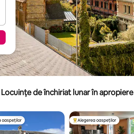
Locuințe de închiriat lunar în apropiere
 oaspeților
Alegerea oaspeților
 oaspeților
Locuință din topul categoriei A