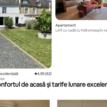
Apartament
Loft cu cadă cu hidromasaj în c
orașului
, 169 recenzii
rezidențială
Scor mediu de 4,95 din 5, 62 recenzii
4,95 (62)
oise
nfortul de acasă și tarife lunare excele