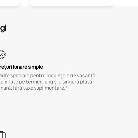
gi
rețuri lunare simple
arife speciale pentru locuințele de vacanță
nchiriate pe termen lung și o singură plată
unară, fără taxe suplimentare.*