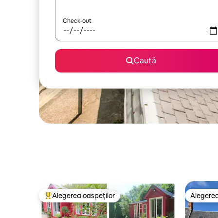
Check-out
Caută
Alegerea oaspeților
Alegerea
Locuință din topul categoriei Alegerea oaspeților
Alegerea