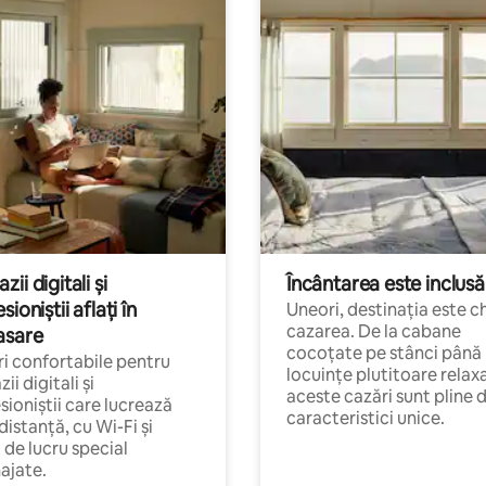
ii digitali și
Încântarea este inclusă
sioniștii aflați în
Uneori, destinația este c
cazarea. De la cabane
asare
cocoțate pe stânci până 
i confortabile pentru
locuințe plutitoare relax
ii digitali și
aceste cazări sunt pline 
sioniștii care lucrează
caracteristici unice.
 distanță, cu Wi-Fi și
i de lucru special
ajate.