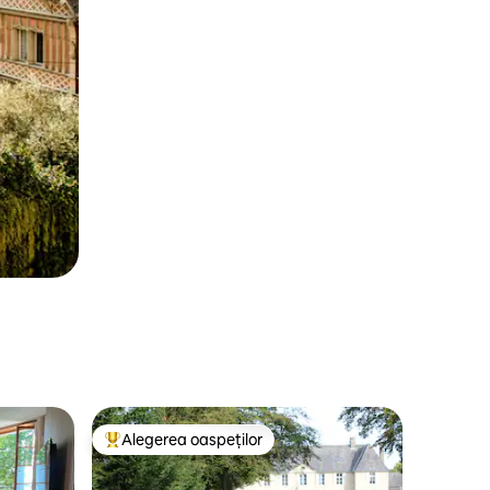
Alegerea oaspeților
legerea oaspeților
Locuință din topul categoriei Alegerea oaspeților