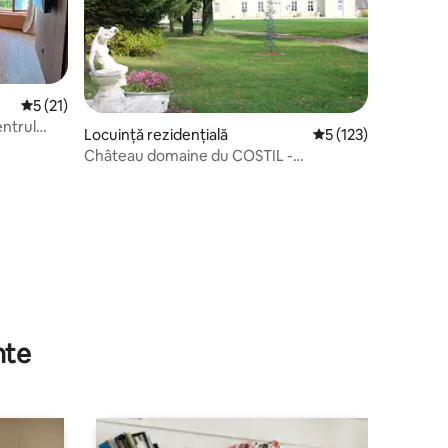
Scor mediu de 5 din 5, 21 recenzii
5 (21)
entrul
Locuință rezidențială
Scor mediu de 5 din 
5 (123)
Château domaine du COSTIL -
Normandie
nte