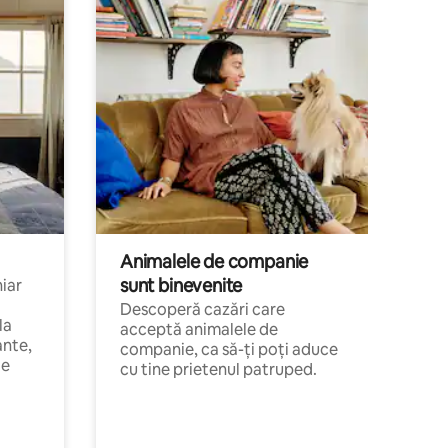
Animalele de companie
sunt binevenite
hiar
Descoperă cazări care
la
acceptă animalele de
ante,
companie, ca să-ți poți aduce
de
cu tine prietenul patruped.