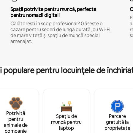
Spații potrivite pentru muncă, perfecte
C
pentru nomazii digitali
P
Călătorești în scop profesional? Găsește o
a
cazare pentru șederi de lungă durată, cu Wi-Fi
r
de mare viteză și spațiu de muncă special
s
amenajat.
i populare pentru locuințele de închiriat
Potrivită
Spațiu de
Parcare
pentru
muncă pentru
gratuită la
animale de
laptop
proprietate
companie