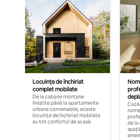
Locuințe de închiriat
Nomaz
complet mobilate
profe
depl
De la cabane montane
liniștite până la apartamente
Cazăr
urbane convenabile, aceste
nomaz
locuințe de închiriat mobilate
profe
au tot confortul de acasă.
de la
spați
amen