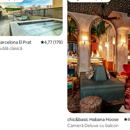
 oaspeților
Alegerea oaspeților
arcelona El Prat
Scor mediu de 4,77 din 5, 179 recenzii
4,77 (179)
blă clasică
5, 73 recenzii
chic&basic Habana Hoose
Sco
4
Cameră Deluxe cu balcon