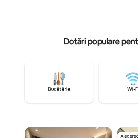
disponibile toată ziua. Suntem siguri că te
Oaspeții 
vei bucura de un refugiu liniștit după ce
noastre de
explorezi străzile pline de viață ale
deasupra t
orașului. Bine ai venit la Hostal Barcelona
relaxează
Centro.
fermecăt
Dotări populare pentr
Bucătărie
Wi-F
Alegerea