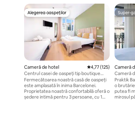
Alegerea oaspeților
Super-g
Alegerea oaspeților
Super-g
Cameră de hotel
Scor mediu de 4,77 din 
4,77 (125)
Cameră d
Centrul casei de oaspeți tip boutique
Cameră du
BCN
Bakery
Fermecătoarea noastră casă de oaspeți
Praktik B
este amplasată în inima Barcelonei.
o brutărie
Proprietatea noastră confortabilă oferă o
putea fi m
ședere intimă pentru 3 persoane, cu 1
mirosul p
pat dublu și 1 pat de o persoană . Bucură-
este un ho
te de acces facil la reperele emblematice
de „intim”
ale orașului și la scenele culturale
face pe oa
vibrante. Proprietatea are Wi-Fi rapid și
acasă în 
un lounge mic care oferă o mică gustare
delicioasă
de dimineață, împreună cu cafea și ceai
tradiționa