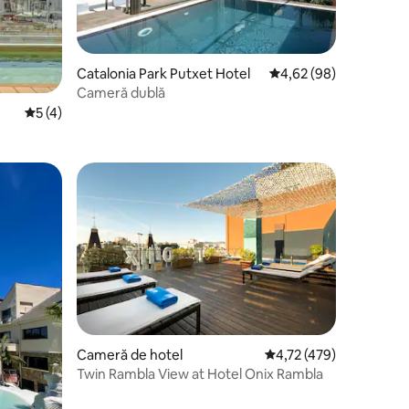
Catalonia Park Putxet Hotel
Scor mediu de 4,62 din
4,62 (98)
Cameră dublă
Scor mediu de 5 din 5, 4 recenzii
5 (4)
Cameră de hotel
Scor mediu de 4,72 din 
4,72 (479)
Twin Rambla View at Hotel Onix Rambla