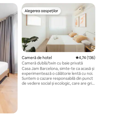
Cameră d
Alegerea oaspeților
Super-
Alegerea oaspeților
Super-
Praktik 
Situat la p
camerele
încântare
elegantă 
halate de
televizor
suport pe
baie priv
Cameră de hotel
Scor mediu de 4,74 din 
4,74 (136)
ploaie,us
Cameră dublă/twin cu baie privată
condițion
Casa Jam Barcelona, simte-te ca acasă și
cameră și
experimentează o călătorie lentă cu noi.
în funcți
Suntem o cazare responsabilă din punct
terasă ga
de vedere social și ecologic, care are grijă
de oameni și de planetă. Toate camerele
noastre de familie au vedere la terasa
noastră privată, așa că sunt liniștite și
sigure. Veți găsi, de asemenea, aer
condiționat și WI-FI gratuit. Și o bucătărie
mare comună și o sufragerie. Recepția