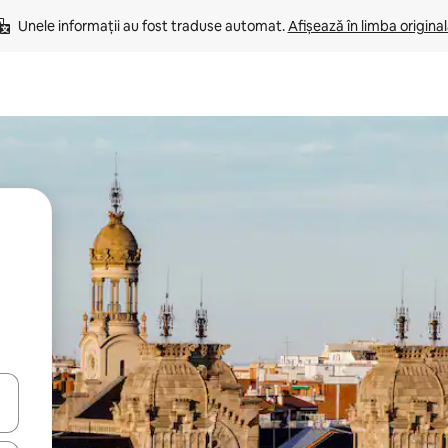
Unele informații au fost traduse automat. 
Afișează în limba origina
tele săgeată în sus și în jos sau prin gesturi de atingere ori glisare.