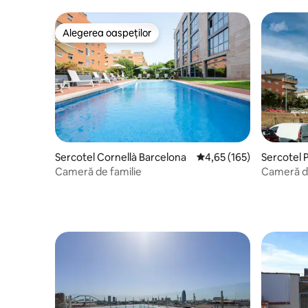
Alegerea oaspeților
Alegerea oaspeților
Sercotel Cornellà Barcelona
Scor mediu de 4,65 din 5
4,65 (165)
Sercotel 
Cameră de familie
Cameră du