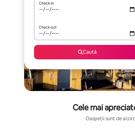
Check-in
Check-out
Caută
Cele mai apreciate
Oaspeții sunt de acord: