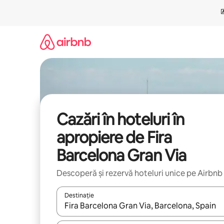
Ignoră
și
mergi
la
conținut
Cazări în hoteluri în
apropiere de Fira
Barcelona Gran Via
Descoperă și rezervă hoteluri unice pe Airbnb
Destinație
Când se încarcă rezultatele, navighează folosind tas