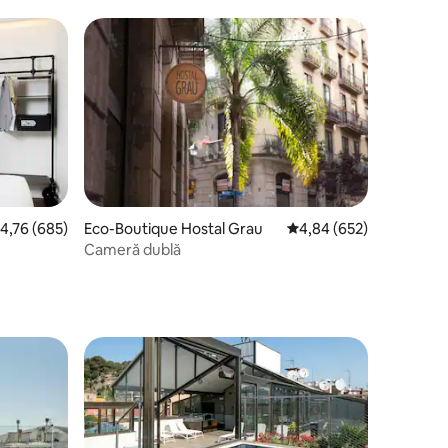
cor mediu de 4,76 din 5, 685 recenzii
4,76 (685)
Eco-Boutique Hostal Grau
Scor mediu de 4,84 din 
4,84 (652)
Cameră dublă