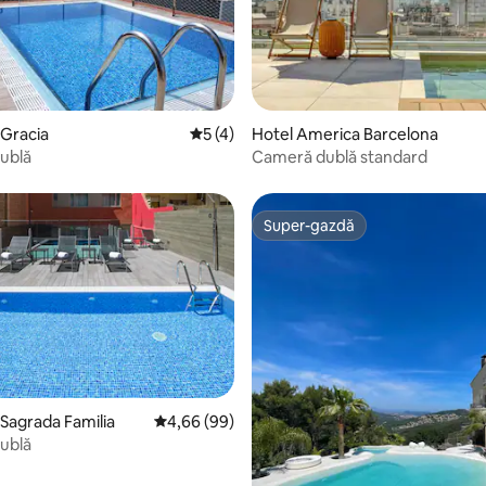
, 137 recenzii
 Gracia
Scor mediu de 5 din 5, 4 recenzii
5 (4)
Hotel America Barcelona
ublă
Cameră dublă standard
Super-gazdă
Super-gazdă
 Sagrada Familia
Scor mediu de 4,66 din 5, 99 recenzii
4,66 (99)
ublă