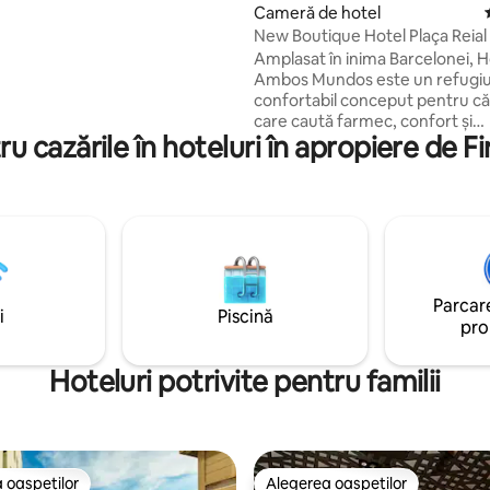
se pot bucura de produsele
Cameră de hotel
 brutărie la micul dejun,
New Boutique Hotel Plaça Reial
ejghelei sau în timp ce se
Amplasat în inima Barcelonei, H
 în cantina noastră
Ambos Mundos este un refugi
oare.
confortabil conceput pentru căl
care caută farmec, confort și
u cazările în hoteluri în apropiere de F
autenticitate. Situat într-o clădi
frumos restaurată, hotelul nost
boutique oferă o evadare rafina
mijlocul energiei vibrante a oraș
combinând eleganța modernă 
istorie culturală a Barcelonei. 
Mundos, ospitalitatea este mai
decât un simplu serviciu. Este o
Parcare
experiență. Descoperă farmec
i
Piscină
pro
Barcelonei dintr-un loc în care t
acasă.
Hoteluri potrivite pentru familii
 oaspeților
Alegerea oaspeților