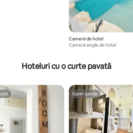
Cameră de hotel
Cameră single de hotel
 5, 71 recenzii
Hoteluri cu o curte pavată
azdă
Super-gazdă
azdă
Super-gazdă