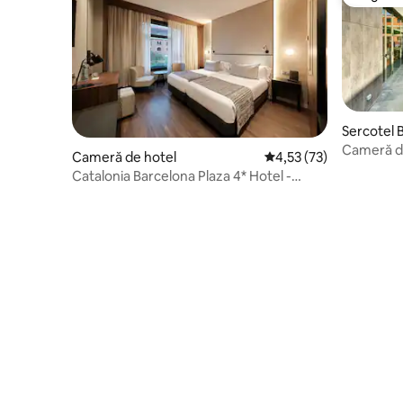
Alegerea
Sercotel B
Cameră du
Cameră de hotel
Scor mediu de 4,53 din 
4,53 (73)
Catalonia Barcelona Plaza 4* Hotel -
cameră dublă