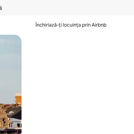
lă
Închiriază-ți locuința prin Airbnb