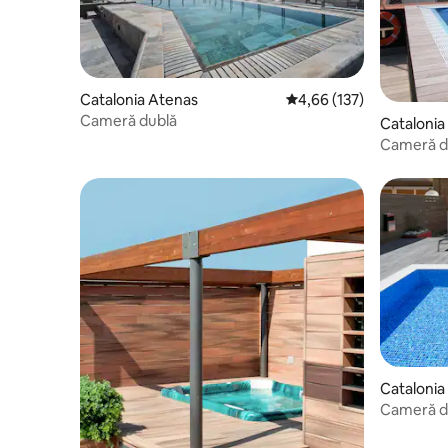
Catalonia Atenas
Scor mediu de 4,66 din 5
4,66 (137)
Cameră dublă
Catalonia
Cameră d
Catalonia
Cameră d