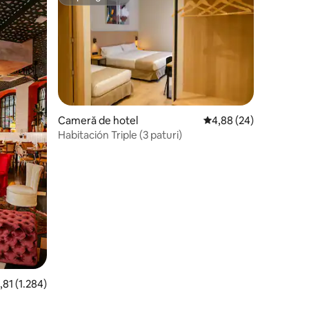
Super-gazdă
Cameră de hotel
Scor mediu de 4,88 din
4,88 (24)
Habitación Triple (3 paturi)
r mediu de 4,81 din 5, 1.284 recenzii
,81 (1.284)