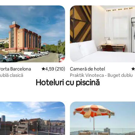
, 165 recenzii
Porta Barcelona
Scor mediu de 4,59 din 5, 210 recenzii
4,59 (210)
Cameră de hotel
S
blă clasică
Praktik Vinoteca - Buget dublu
Hoteluri cu piscină