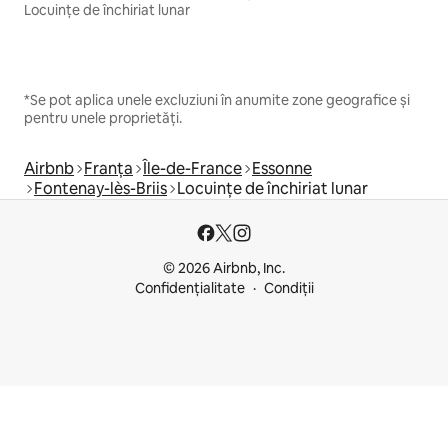
Locuințe de închiriat lunar
*Se pot aplica unele excluziuni în anumite zone geografice și
pentru unele proprietăți.
Airbnb
Franța
Île-de-France
Essonne
Fontenay-lès-Briis
Locuințe de închiriat lunar
© 2026 Airbnb, Inc.
Confidențialitate
Condiții