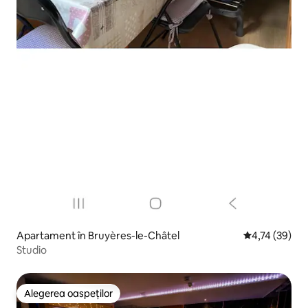
Apartament în Bruyères-le-Châtel
Scor mediu de 
4,74 (39)
Studio
Alegerea oaspeților
Alegerea oaspeților