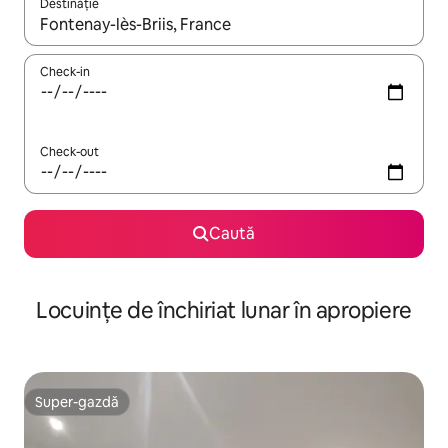
Destinație
Când se încarcă rezultatele, navighează folosind tastele săgeată î
Check-in
Check-out
Caută
Locuințe de închiriat lunar în apropiere
Super-gazdă
Super-gazdă