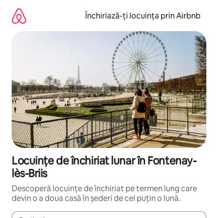
Ignoră
și
Închiriază-ți locuința prin Airbnb
mergi
la
conținut
Locuințe de închiriat lunar în Fontenay-
lès-Briis
Descoperă locuințe de închiriat pe termen lung care
devin o a doua casă în șederi de cel puțin o lună.