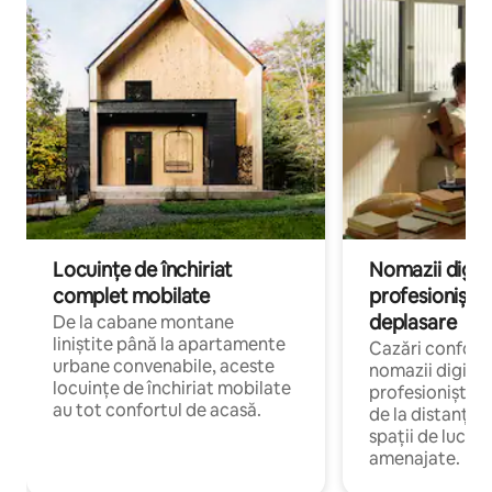
Locuințe de închiriat
Nomazii digital
complet mobilate
profesioniștii a
deplasare
De la cabane montane
liniștite până la apartamente
Cazări confort
urbane convenabile, aceste
nomazii digitali
locuințe de închiriat mobilate
profesioniștii 
au tot confortul de acasă.
de la distanță, 
spații de lucru 
amenajate.