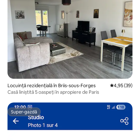
Locuință rezidențială în Briis-sous-Forges
Scor mediu de 
4,95 (39)
Casă liniștită 5 oaspeți în apropiere de Paris
Super-gazdă
Super-gazdă