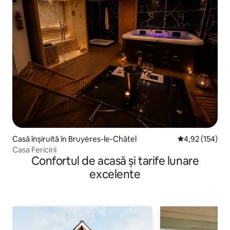
Casă înșiruită în Bruyères-le-Châtel
Scor mediu de 4
4,92 (154)
Casa Fericirii
Confortul de acasă și tarife lunare
excelente