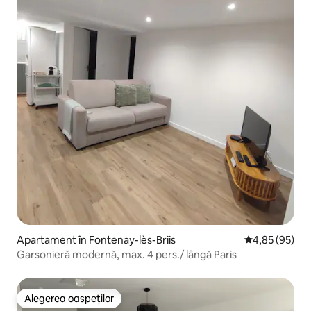
Apartament în Fontenay-lès-Briis
Scor mediu de 
4,85 (95)
Garsonieră modernă, max. 4 pers./ lângă Paris
Alegerea oaspeților
Alegerea oaspeților