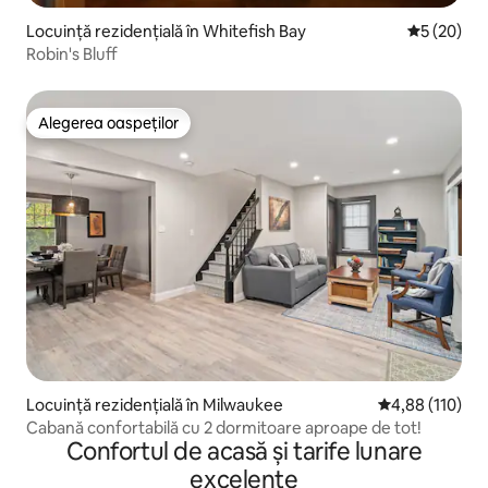
Locuință rezidențială în Whitefish Bay
Scor mediu 
5 (20)
Robin's Bluff
Alegerea oaspeților
Alegerea oaspeților
Locuință rezidențială în Milwaukee
Scor mediu de 4
4,88 (110)
Cabană confortabilă cu 2 dormitoare aproape de tot!
Confortul de acasă și tarife lunare
excelente