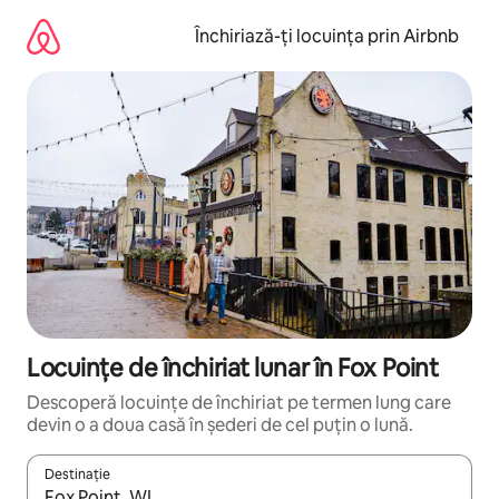
Ignoră
și
Închiriază-ți locuința prin Airbnb
mergi
la
conținut
Locuințe de închiriat lunar în Fox Point
Descoperă locuințe de închiriat pe termen lung care
devin o a doua casă în șederi de cel puțin o lună.
Destinație
Când se încarcă rezultatele, navighează folosind tastele săgeată î