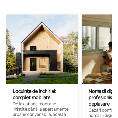
Locuințe de închiriat
Nomazii digital
complet mobilate
profesioniștii a
deplasare
De la cabane montane
liniștite până la apartamente
Cazări confort
urbane convenabile, aceste
nomazii digitali