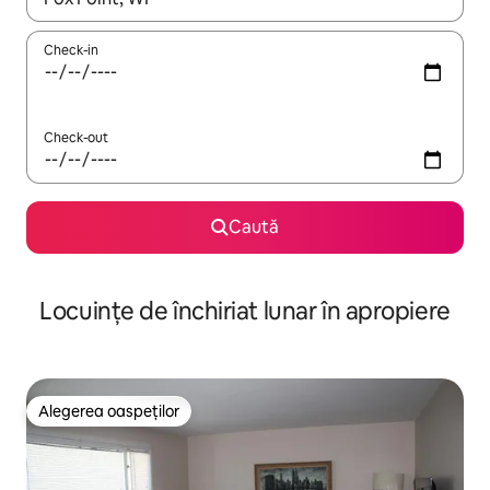
Check-in
Check-out
Caută
Locuințe de închiriat lunar în apropiere
Alegerea oaspeților
Alegerea oaspeților