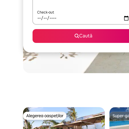
Check-out
Caută
Alegerea oaspeților
Super-g
Alegerea oaspeților
Super-g