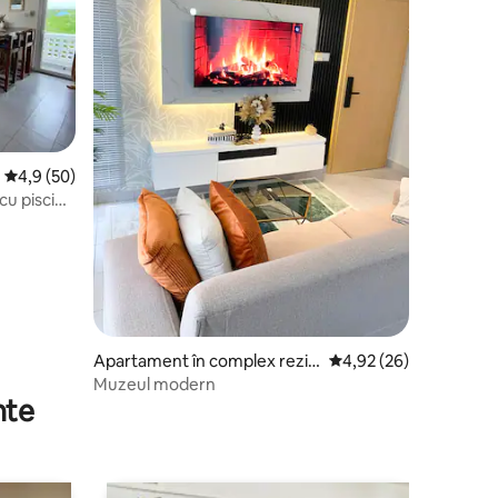
Scor mediu de 4,9 din 5, 50 recenzii
4,9 (50)
u piscină
Apartament în complex rezid
Scor mediu de 4,92 din
4,92 (26)
ențial în Mchamba Wima
Muzeul modern
nte