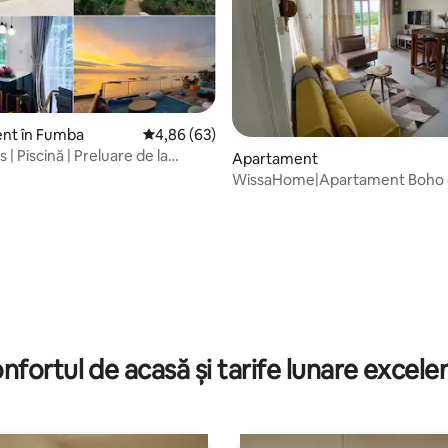
5, 15 recenzii
nt în Fumba
Scor mediu de 4,86 din 5, 63 recenzii
4,86 (63)
s | Piscină | Preluare de la
Apartament
| Mic dejun
WissaHome|Apartament Boho c
și 4 locuri de dormit
nfortul de acasă și tarife lunare excele