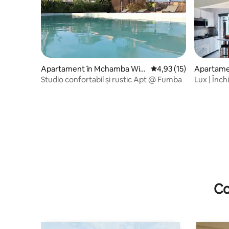
Apartament în Mchamba Wi
Scor mediu de 4,93 din 
4,93 (15)
Apartame
ma
Studio confortabil și rustic Apt @ Fumba
Lux | Închi
aeroport 
Co