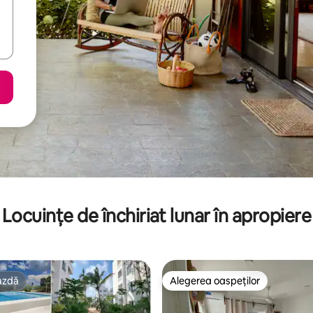
Locuințe de închiriat lunar în apropiere
azdă
Alegerea oaspeților
azdă
Alegerea oaspeților