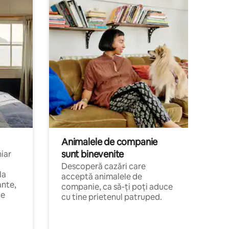
Animalele de companie
sunt binevenite
hiar
Descoperă cazări care
la
acceptă animalele de
ante,
companie, ca să-ți poți aduce
de
cu tine prietenul patruped.