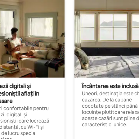
ii digitali și
Încântarea este inclusă
sioniștii aflați în
Uneori, destinația este c
cazarea. De la cabane
asare
cocoțate pe stânci până 
i confortabile pentru
locuințe plutitoare relax
ii digitali și
aceste cazări sunt pline 
sioniștii care lucrează
caracteristici unice.
 distanță, cu Wi-Fi și
i de lucru special