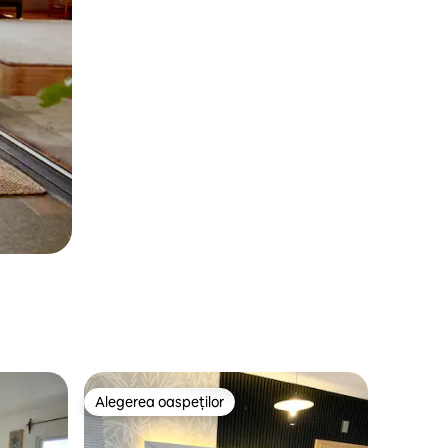
Alegerea oaspeților
Alegerea oaspeților