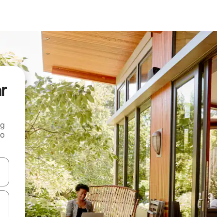
ar
ng
 o
tele săgeată în sus și în jos sau prin gesturi de atingere ori glisare.