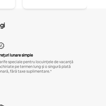
gi
rețuri lunare simple
arife speciale pentru locuințele de vacanță
nchiriate pe termen lung și o singură plată
unară, fără taxe suplimentare.*