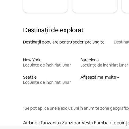
Destinații de explorat
Destinații populare pentru șederi prelungite
Destinaț
New York
Barcelona
Locuințe de închiriat lunar
Locuințe de închiriat lunar
Seattle
Afișează mai multe
Locuințe de închiriat lunar
*Se pot aplica unele excluziuni în anumite zone geografice
Airbnb
Tanzania
Zanzibar Vest
Fumba
Locuințe