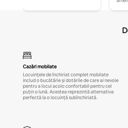
amen
D
Cazări mobilate
Locuințele de închiriat complet mobilate
includ o bucătărie și dotările de care ai nevoie
pentru a locui acolo confortabil pentru cel
puțin o lună. Acestea reprezintă alternativa
perfectă la o locuință subînchiriată.