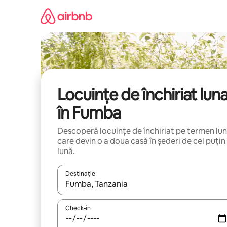
Ignoră
și
mergi
la
conținut
Locuințe de închiriat lun
în Fumba
Descoperă locuințe de închiriat pe termen lu
care devin o a doua casă în șederi de cel puțin
lună.
Destinație
Când se încarcă rezultatele, navighează folosind tas
Check-in