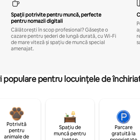
Spații potrivite pentru muncă, perfecte
C
pentru nomazii digitali
P
Călătorești în scop profesional? Găsește o
a
cazare pentru șederi de lungă durată, cu Wi-Fi
r
de mare viteză și spațiu de muncă special
s
amenajat.
i populare pentru locuințele de închiriat
Potrivită
Spațiu de
Parcare
pentru
muncă pentru
gratuită la
animale de
laptop
proprietate