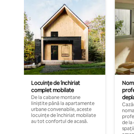
Locuințe de închiriat
Nomaz
complet mobilate
profe
depl
De la cabane montane
liniștite până la apartamente
Cazăr
urbane convenabile, aceste
nomaz
locuințe de închiriat mobilate
profe
au tot confortul de acasă.
de la
spați