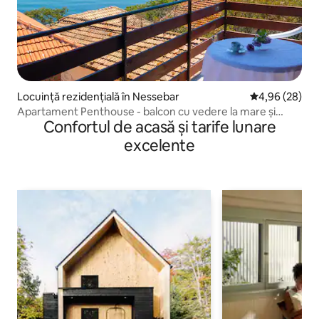
Locuință rezidențială în Nessebar
Scor mediu de 
4,96 (28)
Apartament Penthouse - balcon cu vedere la mare și
Confortul de acasă și tarife lunare
bucătărie
excelente