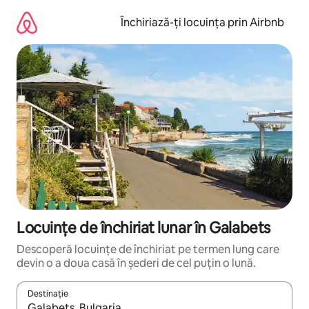
Ignoră
și
Închiriază-ți locuința prin Airbnb
mergi
la
conținut
Locuințe de închiriat lunar în Galabets
Descoperă locuințe de închiriat pe termen lung care
devin o a doua casă în șederi de cel puțin o lună.
Destinație
Când se încarcă rezultatele, navighează folosind tastele săgeată î