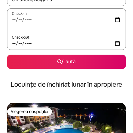
Check-in
Check-out
Caută
Locuințe de închiriat lunar în apropiere
Alegerea oaspeților
Alegerea oaspeților