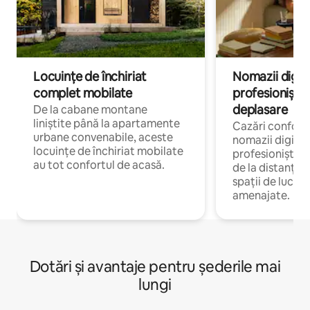
Locuințe de închiriat
Nomazii digital
complet mobilate
profesioniștii a
deplasare
De la cabane montane
liniștite până la apartamente
Cazări confort
urbane convenabile, aceste
nomazii digitali
locuințe de închiriat mobilate
profesioniștii 
au tot confortul de acasă.
de la distanță, 
spații de lucru 
amenajate.
Dotări și avantaje pentru șederile mai
lungi