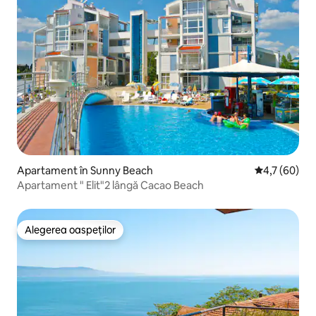
Apartament în Sunny Beach
Scor mediu de
4,7 (60)
Apartament " Elit"2 lângă Cacao Beach
Alegerea oaspeților
Alegerea oaspeților