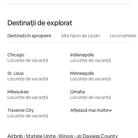
Destinații de explorat
Destinații în apropiere
Alte tipuri de cazări
Locuri emblem
Chicago
Indianapolis
Locuințe de vacanță
Locuințe de vacanță
St. Louis
Minneapolis
Locuințe de vacanță
Locuințe de vacanță
Milwaukee
Omaha
Locuințe de vacanță
Locuințe de vacanță
Traverse City
Afișează mai multe
Locuințe de vacanță
Airbnb
Statele Unite
Illinois
Jo Daviess County