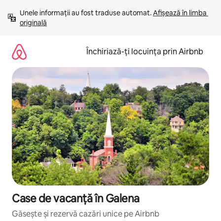
Ignoră
Unele informații au fost traduse automat. 
Afișează în limba 
și
originală
mergi
la
conținut
Închiriază-ți locuința prin Airbnb
Case de vacanță în Galena
Găsește și rezervă cazări unice pe Airbnb