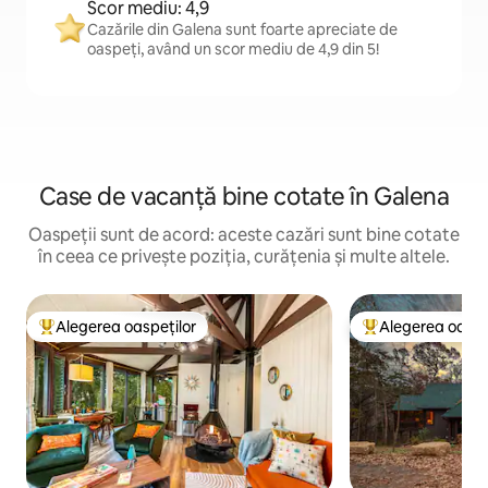
Scor mediu: 4,9
Cazările din Galena sunt foarte apreciate de
oaspeți, având un scor mediu de 4,9 din 5!
Case de vacanță bine cotate în Galena
Oaspeții sunt de acord: aceste cazări sunt bine cotate
în ceea ce privește poziția, curățenia și multe altele.
Alegerea oaspeților
Alegerea oaspe
Locuință din topul categoriei Alegerea oaspeților
Locuință din topu