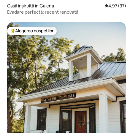
Casă înșiruită în Galena
Scor mediu de 
4,97 (37)
Evadare perfectă: recent renovată
Alegerea oaspeților
Locuință din topul categoriei Alegerea oaspeților