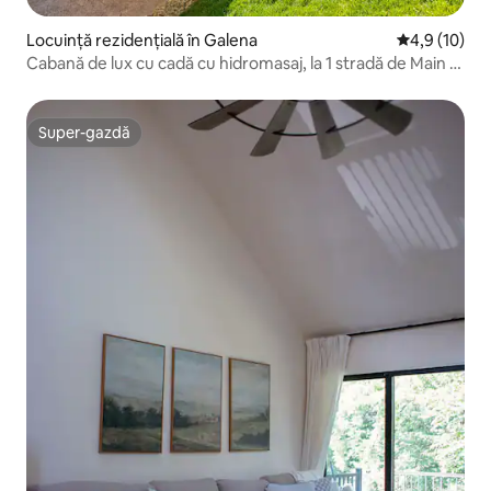
Locuință rezidențială în Galena
Scor mediu d
4,9 (10)
Cabană de lux cu cadă cu hidromasaj, la 1 stradă de Main St
Galena
Super-gazdă
Super-gazdă