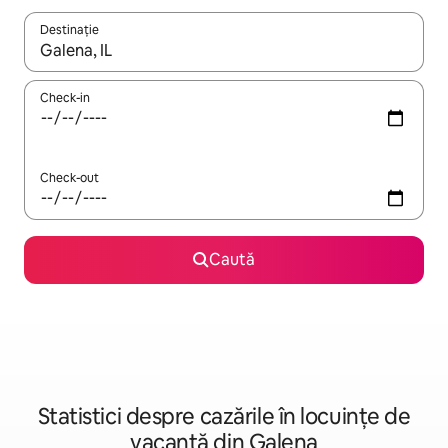
Destinație
Când se încarcă rezultatele, navighează folosind tastele săgeată î
Check-in
Check-out
Caută
Statistici despre cazările în locuințe de
vacanță din Galena