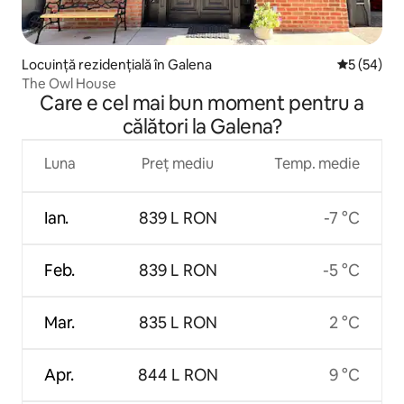
Locuință rezidențială în Galena
Scor mediu 
5 (54)
The Owl House
Care e cel mai bun moment pentru a
călători la Galena?
Luna
Preț mediu
Temp. medie
Ian.
839 L RON
-7 °C
Feb.
839 L RON
-5 °C
Mar.
835 L RON
2 °C
Apr.
844 L RON
9 °C