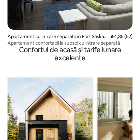
Apartament cu intrare separată în Fort Saskat
Scor mediu de 
4,85 (52)
chewan
Apartament confortabil la subsol cu intrare separată
Confortul de acasă și tarife lunare
excelente