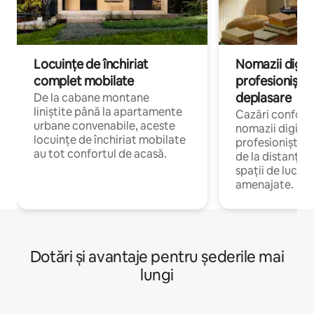
Locuințe de închiriat
Nomazii digital
complet mobilate
profesioniștii a
deplasare
De la cabane montane
liniștite până la apartamente
Cazări confort
urbane convenabile, aceste
nomazii digitali
locuințe de închiriat mobilate
profesioniștii 
au tot confortul de acasă.
de la distanță, 
spații de lucru 
amenajate.
Dotări și avantaje pentru șederile mai
lungi