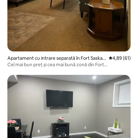
Apartament cu intrare separată în Fort Saskat
Scor mediu de 
4,89 (61)
chewan
Cel mai bun preț și cea mai bună zonă din Fort
Saskatchewan!