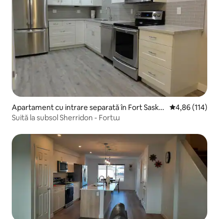
Apartament cu intrare separată în Fort Saskat
Scor mediu de 4
4,86 (114)
chewan
Suită la subsol Sherridon - Fortա