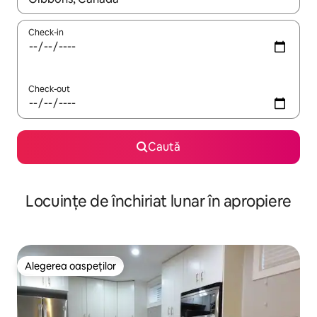
Check-in
Check-out
Caută
Locuințe de închiriat lunar în apropiere
Alegerea oaspeților
Alegerea oaspeților