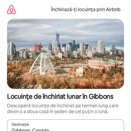
Ignoră
și
Închiriază-ți locuința prin Airbnb
mergi
la
conținut
Locuințe de închiriat lunar în Gibbons
Descoperă locuințe de închiriat pe termen lung care
devin o a doua casă în șederi de cel puțin o lună.
Destinație
Când se încarcă rezultatele, navighează folosind tastele săgeată î