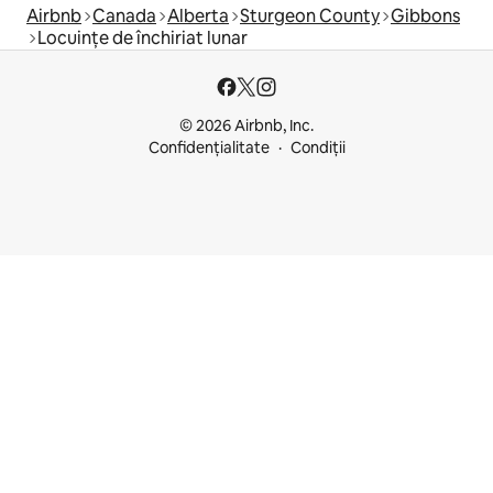
Airbnb
Canada
Alberta
Sturgeon County
Gibbons
Locuințe de închiriat lunar
© 2026 Airbnb, Inc.
Confidențialitate
Condiții