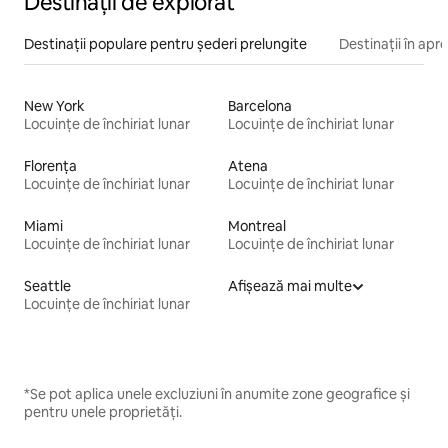
Destinații de explorat
Destinații populare pentru șederi prelungite
Destinații în apr
New York
Barcelona
Locuințe de închiriat lunar
Locuințe de închiriat lunar
Florența
Atena
Locuințe de închiriat lunar
Locuințe de închiriat lunar
Miami
Montreal
Locuințe de închiriat lunar
Locuințe de închiriat lunar
Seattle
Afișează mai multe
Locuințe de închiriat lunar
*Se pot aplica unele excluziuni în anumite zone geografice și
pentru unele proprietăți.