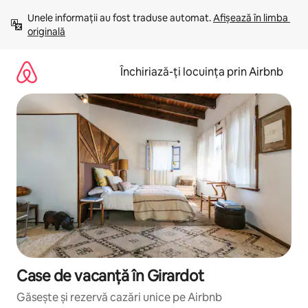
Ignoră
Unele informații au fost traduse automat. 
Afișează în limba 
și
originală
mergi
la
conținut
Închiriază-ți locuința prin Airbnb
Case de vacanță în Girardot
Găsește și rezervă cazări unice pe Airbnb