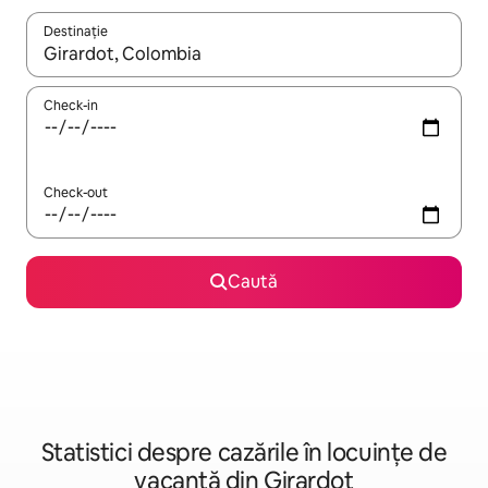
Destinație
Când se încarcă rezultatele, navighează folosind tastele săgeată î
Check-in
Check-out
Caută
Statistici despre cazările în locuințe de
vacanță din Girardot