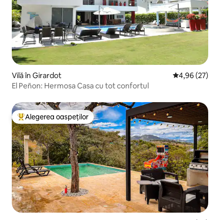
Vilă în Girardot
Scor mediu de 
4,96 (27)
El Peñon: Hermosa Casa cu tot confortul
Alegerea oaspeților
Locuință din topul categoriei Alegerea oaspeților