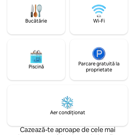
reconecta cu elem
pentru a te odihni 
pentru a te bucura
într-un mediu linișt
Bucătărie
Wi-Fi
Parcare gratuită la
Piscină
proprietate
Aer condiționat
Cazează-te aproape de cele mai