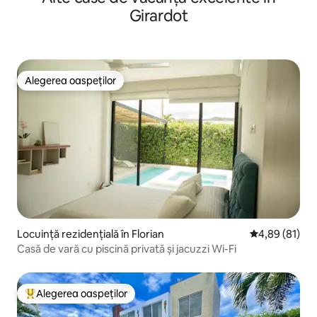
Girardot
Alegerea oaspeților
Alegerea oaspeților
Locuință rezidențială în Florian
Scor mediu de 
4,89 (81)
Casă de vară cu piscină privată și jacuzzi Wi-Fi
Alegerea oaspeților
Locuință din topul categoriei Alegerea oaspeților