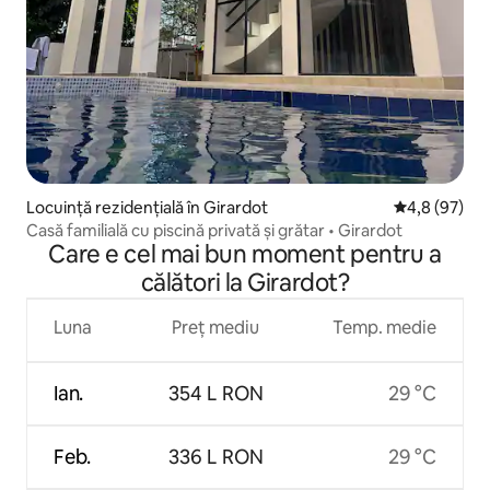
Locuință rezidențială în Girardot
Scor mediu de
4,8 (97)
Casă familială cu piscină privată și grătar • Girardot
Care e cel mai bun moment pentru a
călători la Girardot?
Luna
Preț mediu
Temp. medie
Ian.
354 L RON
29 °C
Feb.
336 L RON
29 °C