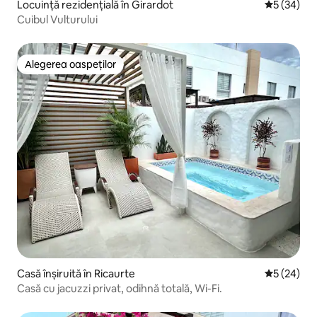
Locuință rezidențială în Girardot
Scor mediu 
5 (34)
Cuibul Vulturului
Alegerea oaspeților
Alegerea oaspeților
Casă înșiruită în Ricaurte
Scor mediu 
5 (24)
Casă cu jacuzzi privat, odihnă totală, Wi-Fi.