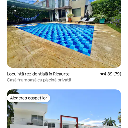
Locuință rezidențială în Ricaurte
Scor mediu de 
4,89 (79)
Casă frumoasă cu piscină privată
Alegerea oaspeților
Alegerea oaspeților