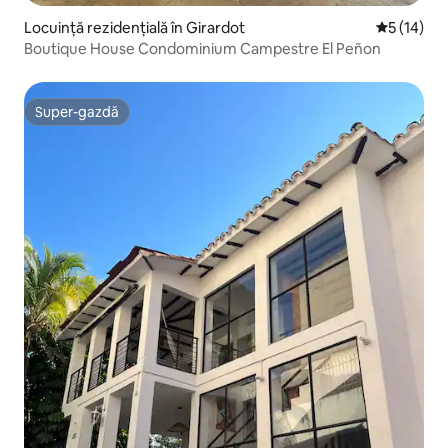
Locuință rezidențială în Girardot
Scor mediu
5 (14)
Boutique House Condominium Campestre El Peñon
Super-gazdă
Super-gazdă