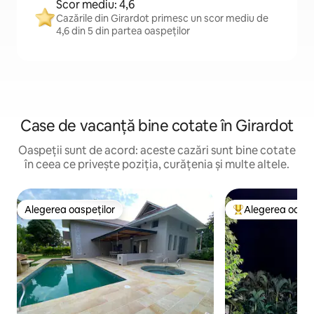
Scor mediu: 4,6
Cazările din Girardot primesc un scor mediu de
4,6 din 5 din partea oaspeților
Case de vacanță bine cotate în Girardot
Oaspeții sunt de acord: aceste cazări sunt bine cotate
în ceea ce privește poziția, curățenia și multe altele.
Alegerea oaspeților
Alegerea oaspe
Alegerea oaspeților
Locuință din topu