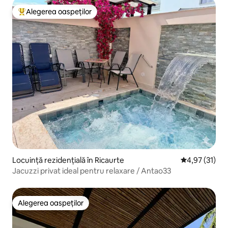
Alegerea oaspeților
Locuință din topul categoriei Alegerea oaspeților
Locuință rezidențială în Ricaurte
Scor mediu de
4,97 (31)
Jacuzzi privat ideal pentru relaxare / Antao33
Alegerea oaspeților
Alegerea oaspeților